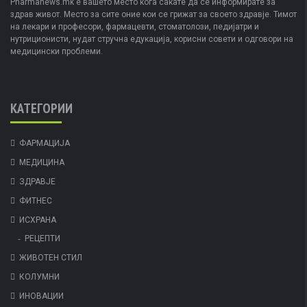
Pharmanews.mk е вашето место кога сакате да се информирате за
здрав живот. Место за сите оние кои се грижат за своето здравје. Тимот
на лекари и професори, фармацевти, стоматолози, педијатри и
нутриционисти, нудат стручна едукација, корисни совети и одговори на
медицински проблеми.
КАТЕГОРИИ
ФАРМАЦИЈА
МЕДИЦИНА
ЗДРАВЈЕ
ФИТНЕС
ИСХРАНА
РЕЦЕПТИ
ЖИВОТЕН СТИЛ
КОЛУМНИ
ИНОВАЦИИ