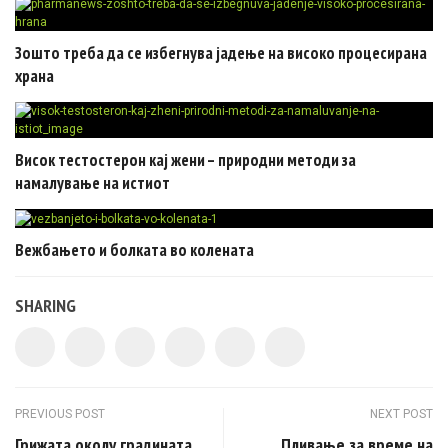
Зошто треба да се избегнува јадење на високо процесирана
храна
Висок тестостерон кај жени – природни методи за
намалување на истиот
Вежбањето и болката во колената
SHARING
Post navigation
PREVIOUS POST
NEXT POST
Грижата околу градината
Пливање за време на