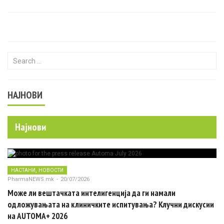
Search for:
НАЈНОВИ
Најнови
,
НАСТАНИ
НОВОСТИ
PharmaNEWS.mk
-
20/07/2026
Може ли вештачката интелигенција да ги намали
одложувањата на клиничките испитувања? Клучни дискусии
на AUTOMA+ 2026