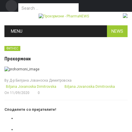
Search for:
Дома
Маркетинг
Контакт
Skip to content
MENU
NEWS
ФИТНЕС
Прохормони
By
Д-р Билјана Јованоска Димитровска
Biljana Jovanoska Dimitrovska
Biljana Jovanoska Dimitrovska
On
11/09/2020
0
Споделете со пријателите!