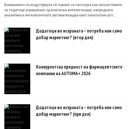
Вниманието на индустријата сè повеќе се насочува кон екосистемите
за податоци управувани од вештачка интелигенција, напредната
аналитика и интелигентната автоматизација како технологии што
овозможуваат поефикасни клинички истражувања засновани на
докази.
Додатоци во исхраната – потреба или само
добар маркетинг? (втор дел)
Конкурентска предност на фармацевтските
компании на AUTOMA+ 2026
Додатоци во исхраната – потреба или само
добар маркетинг? (прв дел)