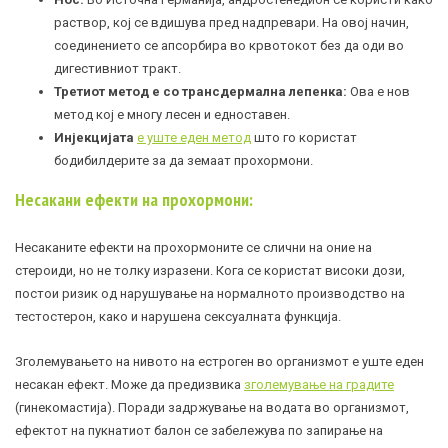
раствор, кој се вдишува пред надпревари. На овој начин,
соединението се апсорбира во крвотокот без да оди во
дигестивниот тракт.
Третиот метод е со трансдермална лепенка:
Ова е нов
метод кој е многу лесен и едноставен.
Инјекцијата
е уште еден метод
што го користат
бодибилдерите за да земаат прохормони.
Несакани ефекти на прохормони:
Несаканите ефекти на прохормоните се слични на оние на
стероиди, но не толку изразени. Кога се користат високи дози,
постои ризик од нарушување на нормалното производство на
тестостерон, како и нарушена сексуалната функција.
Зголемувањето на нивото на естроген во организмот е уште еден
несакан ефект. Може да предизвика
зголемување на градите
(гинекомастија). Поради задржување на водата во организмот,
ефектот на пукнатиот балон се забележува по запирање на