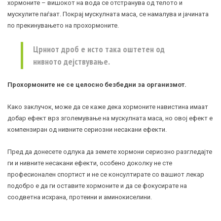
хормоните – вишокот на вода се отстранува од телото и
мускулите паѓаат. Покрај мускулната маса, се намалува и јачината
по прекинувањето на прохормоните.
Црниот дроб е исто така оштетен од
нивното дејствување.
Прохормоните не се целосно безбедни за организмот.
Како заклучок, може да се каже дека хормоните навистина имаат
добар ефект врз зголемување на мускулната маса, но овој ефект е
компензиран од нивните сериозни несакани ефекти.
Пред да донесете одлука да земете хормони сериозно разгледајте
ги и нивните несакани ефекти, особено доколку не сте
професионален спортист и не се консултирате со вашиот лекар
подобро е да ги оставите хормоните и да се фокусирате на
соодветна исхрана, протеини и аминокиселини.