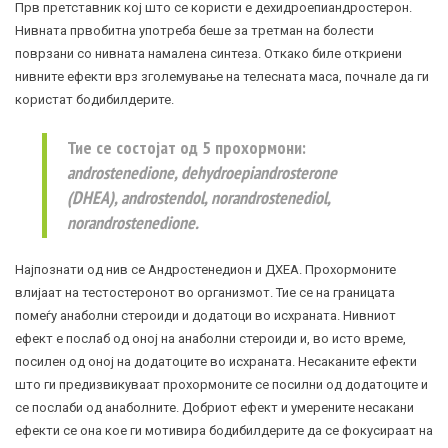
Прв претставник кој што се користи е дехидроепиандростерон.
Нивната првобитна употреба беше за третман на болести
поврзани со нивната намалена синтеза. Откако биле откриени
нивните ефекти врз зголемување на телесната маса, почнале да ги
користат бодибилдерите.
Тие се состојат од 5 прохормони:
androstenedione, dehydroepiandrosterone
(DHEA), androstendol, norandrostenediol,
norandrostenedione.
Најпознати од нив се Андростенедион и ДХЕА. Прохормоните
влијаат на тестостеронот во организмот. Тие се на границата
помеѓу анаболни стероиди и додатоци во исхраната. Нивниот
ефект е послаб од оној на анаболни стероиди и, во исто време,
посилен од оној на додатоците во исхраната. Несаканите ефекти
што ги предизвикуваат прохормоните се посилни од додатоците и
се послаби од анаболните. Добриот ефект и умерените несакани
ефекти се она кое ги мотивира бодибилдерите да се фокусираат на