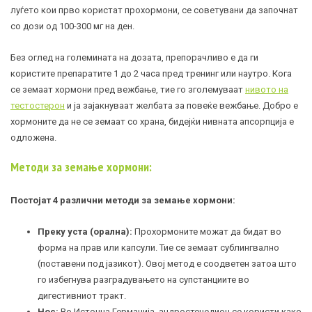
луѓето кои прво користат прохормони, се советувани да започнат
со дози од 100-300 мг на ден.
Без оглед на големината на дозата, препорачливо е да ги
користите препаратите 1 до 2 часа пред тренинг или наутро. Кога
се земаат хормони пред вежбање, тие го зголемуваат
нивото на
тестостерон
и ја зајакнуваат желбата за повеќе вежбање. Добро е
хормоните да не се земаат со храна, бидејќи нивната апсорпција е
одложена.
Методи за земање хормони:
Постојат 4 различни методи за земање хормони:
Преку уста (орална):
Прохормоните можат да бидат во
форма на прав или капсули. Тие се земаат сублингвално
(поставени под јазикот). Овој метод е соодветен затоа што
го избегнува разградувањето на супстанциите во
дигестивниот тракт.
Нос:
Во Источна Германија, андростенедион се користи како