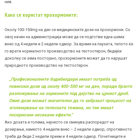
нив.
Како се користат прохормоните:
Околу 100-150mg на ден се медицинските дози на прохормони. Со
овој начин на администрација може да се подготви една шема:
внес од 4 недели и 2 недели одмор. За време на паузата, телото ќе
го врати нормалното производство на тестостерон, бидејќи
доколку се зема постојано, прохормоните можат да го нарушат
природното производство на тестостерон.
„Професионалните бодибилдери имаат потреба од
повисоки дози од околу 400-500 мг на ден, поради брзото
разложување на хормоните под дејство на црниот дроб.
Овие дози можат значително да го забрзаат процесот на
зголемување на телесната тежина, но тие имаат
посериозни несакани ефекти.“
Ако дозата е голема, најчесто се сменува распоредот на
дозирање, наместо 4 недели внес – 2 недели одмор, спротивното
треба да биде 2 недели прием и 4 недели одмор. Почетниците и