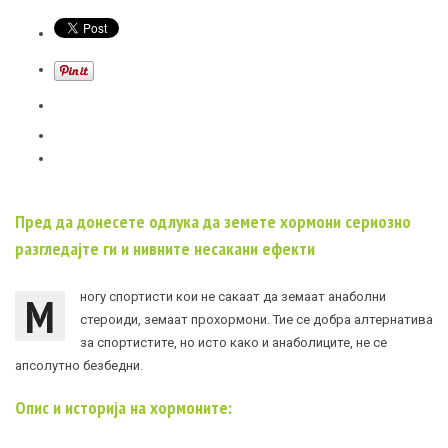
Пред да донесете одлука да земете хормони сериозно
разгледајте ги и нивните несакани ефекти
М
ногу спортисти кои не сакаат да земаат анаболни
стероиди, земаат прохормони. Тие се добра алтернатива
за спортистите, но исто како и анаболиците, не се
апсолутно безбедни.
Опис и историја на хормоните: