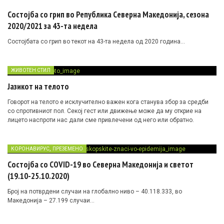
Состојба со грип во Република Северна Македонија, сезона
2020/2021 за 43-та недела
Состојбата со грип во текот на 43-та недела од 2020 година…
ЖИВОТЕН СТИЛ
Јазикот на телото
Говорот на телото е исклучително важен кога станува збор за средби
со спротивниот пол. Секој гест или движење може да му открие на
лицето наспроти нас дали сме привлечени од него или обратно.
,
КОРОНАВИРУС
ПРЕЗЕМЕНО
Состојба со COVID-19 во Северна Македонија и светот
(19.10-25.10.2020)
Број на потврдени случаи на глобално ниво – 40.118.333, во
Македонија – 27.199 случаи…