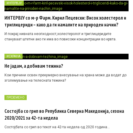
ИНТЕРВЈУ
ИНТЕРВЈУ со м-р Фарм. Кирил Пецевски: Висок холестерол и
триглицериди – како да ги намалите на природен начин?
И покрај нивната неопходност,холестеролот и триглицеридите
стануваат штетни ако ги има во повисоки концентрации во крвта.
ИСХРАНА
Не јадам, а добивам тежина?
Кои причини освен прекумерно внесување на храна може да водат до
зголемување на телесната тежина?
ПРЕЗЕМЕНО
Состојба со грип во Република Северна Македонија, сезона
2020/2021 за 42-та недела
Состојбата со грип во текот на 42-та недела од 2020 година…