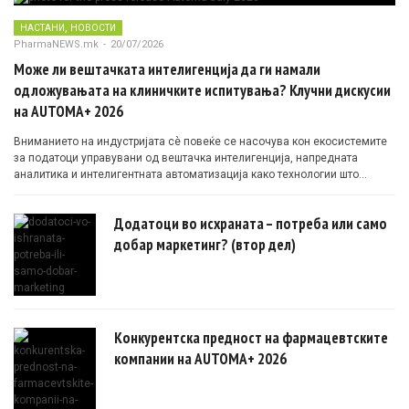
,
НАСТАНИ
НОВОСТИ
PharmaNEWS.mk
-
20/07/2026
Може ли вештачката интелигенција да ги намали
одложувањата на клиничките испитувања? Клучни дискусии
на AUTOMA+ 2026
Вниманието на индустријата сè повеќе се насочува кон екосистемите
за податоци управувани од вештачка интелигенција, напредната
аналитика и интелигентната автоматизација како технологии што
овозможуваат поефикасни клинички истражувања засновани на
докази.
Додатоци во исхраната – потреба или само
добар маркетинг? (втор дел)
Конкурентска предност на фармацевтските
компании на AUTOMA+ 2026