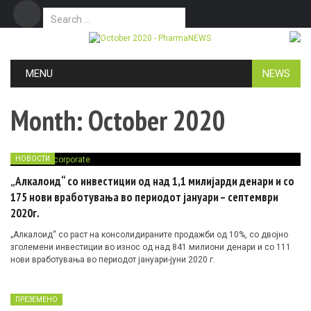
Search for:
Дома
Маркетинг
Контакт
Skip to content
MENU
NEWS
Month:
October 2020
НОВОСТИ
„Алкалоид“ со инвестиции од над 1,1 милијарди денари и со
175 нови вработувања во периодот јануари – септември
2020г.
„Алкалоид“ со раст на консолидираните продажби од 10%, со двојно
зголемени инвестиции во износ од над 841 милиони денари и со 111
нови вработувања во периодот јануари-јуни 2020 г.
ПРЕЗЕМЕНО