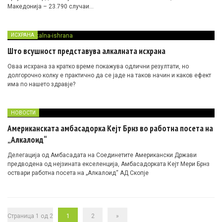
Македонија – 23.790 случаи…
ИСХРАНА
Што всушност представува алкалната исхрана
Оваа исхрана за кратко време покажува одлични резултати, но
долгорочно колку е практично да се јаде на таков начин и каков ефект
има по нашето здравје?
НОВОСТИ
Американската амбасадорка Кејт Брнз во работна посета на
„Алкалоид“
Делегација од Амбасадата на Соединетите Американски Држави
предводена од нејзината екселенција, Амбасадорката Кејт Мери Брнз
оствари работна посета на „Алкалоид“ АД Скопје
Страница 1 од 2
1
2
»