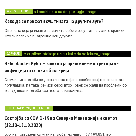
ЖИВОТЕН СТИЛ
Како да се прифати суштината на другите луѓе?
Оценката која ја имаме за самите себе е резултат на истите критики
што ги правиме внатрешно кон другите.
ЗДРАВЈЕ
Helicobacter Pylori – како да ја препознеме и третираме
инфекцијата со оваа бактерија
Стомачните тегоби се доста честа појава особено кај повозрасната
популација, па така, речиси секој втор човек се жали на проблеми со
желудникот и тегоби кои често го измачуваат.
,
КОРОНАВИРУС
ПРЕЗЕМЕНО
Состојба со COVID-19 во Северна Македонија и светот
(12.10-18.10.2020)
Број на потврдени случаи на глобално ниво – 37.109.851, во