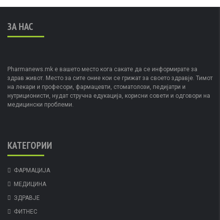
ЗА НАС
Pharmanews.mk е вашето место кога сакате да се информирате за
здрав живот. Место за сите оние кои се грижат за своето здравје. Тимот
на лекари и професори, фармацевти, стоматолози, педијатри и
нутриционисти, нудат стручна едукација, корисни совети и одговори на
медицински проблеми.
КАТЕГОРИИ
ФАРМАЦИЈА
МЕДИЦИНА
ЗДРАВЈЕ
ФИТНЕС