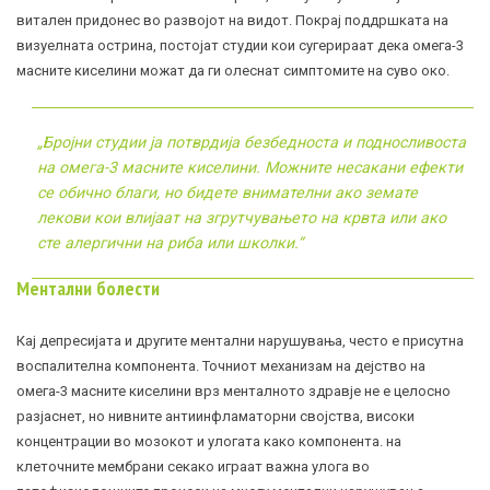
витален придонес во развојот на видот. Покрај поддршката на
визуелната острина, постојат студии кои сугерираат дека омега-3
масните киселини можат да ги олеснат симптомите на суво око.
„
Бројни студии ја потврдија безбедноста и подносливоста
на омега-3 масните киселини. Mожните несакани ефекти
се обично благи, но бидете внимателни ако земате
лекови кои влијаат на згрутчувањето на крвта или ако
сте алергични на риба или школки.
“
Ментални болести
Кај депресијата и другите ментални нарушувања, често е присутна
воспалителна компонента. Точниот механизам на дејство на
омега-3 масните киселини врз менталното здравје не е целосно
разјаснет, но нивните антиинфламаторни својства, високи
концентрации во мозокот и улогата како компонента. на
клеточните мембрани секако играат важна улога во