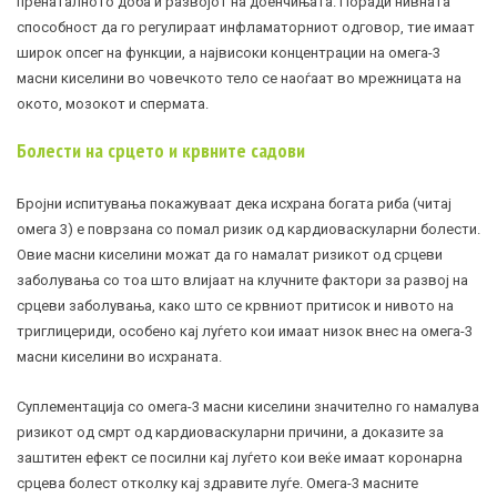
пренаталното доба и развојот на доенчињата. Поради нивната
способност да го регулираат инфламаторниот одговор, тие имаат
широк опсег на функции, а највисоки концентрации на омега-3
масни киселини во човечкото тело се наоѓаат во мрежницата на
окото, мозокот и спермата.
Болести на срцето и крвните садови
Бројни испитувања покажуваат дека исхрана богата риба (читај
омега 3) е поврзана со помал ризик од кардиоваскуларни болести.
Овие масни киселини можат да го намалат ризикот од срцеви
заболувања со тоа што влијаат на клучните фактори за развој на
срцеви заболувања, како што се крвниот притисок и нивото на
триглицериди, особено кај луѓето кои имаат низок внес на омега-3
масни киселини во исхраната.
Суплементација со омега-3 масни киселини значително го намалува
ризикот од смрт од кардиоваскуларни причини, а доказите за
заштитен ефект се посилни кај луѓето кои веќе имаат коронарна
срцева болест отколку кај здравите луѓе. Омега-3 масните