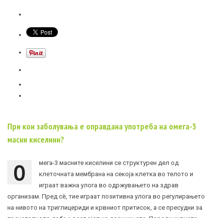
При кои заболувања е оправдана употреба на омега-3
масни киселини?
О
мега-3 масните киселини се структурен дел од
клеточната мембрана на секоја клетка во телото и
играат важна улога во одржувањето на здрав
организам. Пред сè, тие играат позитивна улога во регулирањето
на нивото на триглицериди и крвниот притисок, а се пресудни за