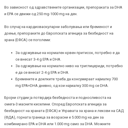
Во зависност од здравствените организации, препораката за DHA
и EPA се движи од 250 mg-1000 mg на ден.
Во случај на кардиоваскуларни заболувања или бременост и
доење, препораките до Европската агенција за безбедност на
храна (ЕФСА) се поголеми:
За одржување на нормален крвен притисок, потребно е да
се внесат 3-4 g EPA и DHA.
За одржување на нормално ниво на триглицериди, потребно
е да се внесат 2-4 g EPA и DHA.
Бремените и доилките треба да консумираат најмалку 700
mg EPA+DHA дневно, од кои најмалку 300 mg се DHA.
Бројни студии ја потврдија безбедноста и подносливоста на
омега-3 масните киселини. Според Европската агенција за
безбедност на храната (ЕФСА) и Управата за храна и лекови на САД
(ФДА), горната граница за возрасни е 5.000 mg на ден за
комбинирано EPA и DHA или 1.000 mg само за DHA. Можните