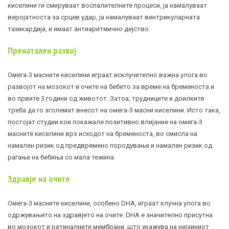
киселини ги смируваат воспалителните процеси, ја намалуваат
веројатноста за
срцев удар
, ја намалуваат вентрикуларната
тахикардија
, и имаат антиаритмично дејство.
Пренатален развој
Омега-3 масните киселини играат исклучително важна улога во
развојот на мозокот и очите на бебето за време на бременоста и
во првите 3 години од животот. Затоа, трудниците и доилките
треба да го зголемат внесот на омега-3 масни киселини. Исто така,
постојат студии кои покажале позитивно влијание на омега-3
масните киселини врз исходот на бременоста, во смисла на
намален ризик од предвремено породување и намален ризик од
раѓање на бебиња со мала тежина.
Здравје на очите
Омега-3 масните киселини, особено DHA, играат клучна улога во
одржувањето на здравјето на очите. DHA е значително присутна
во мозокот и ретиналните мембрани, што укажува на нејзиниот