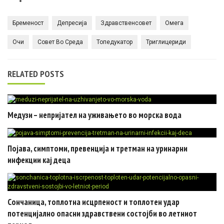
Бременост
Депресија
Здравственсовет
Омега
Очи
Совет Во Среда
Топедукатор
Триглицериди
RELATED POSTS
Медузи – непријател на уживањето во морска вода
Појава, симптоми, превенција и третман на уринарни
инфекции кај деца
Сончаница, топлотна исцрпеност и топлотен удар
потенцијално опасни здравствени состојби во летниот