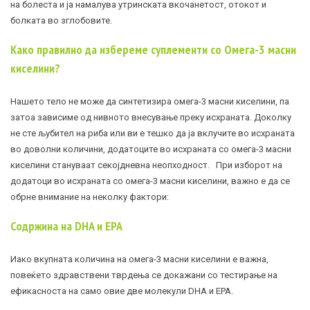
на болеста и ја намалува утринската вкочанетост, отокот и
болката во зглобовите.
Како правилно да избереме суплементи со Омега-3 масни
киселини
?
Нашето тело не може да синтетизира омега-3 масни киселини, па
затоа зависиме од нивното внесување преку исхраната. Доколку
не сте љубител на риба или ви е тешко да ја вклучите во исхраната
во доволни количини, додатоците во исхраната со омега-3 масни
киселини стануваат секојдневна неопходност.
При изборот на
додатоци во исхраната со омега-3 масни киселини, важно е да се
обрне внимание на неколку фактори:
Содржина на DHA и EPA
Иако вкупната количина на омега-3 масни киселини е важна,
повеќето здравствени тврдења се докажани со тестирање на
ефикасноста на само овие две молекули DHA и EPA.