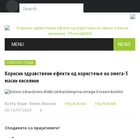
Search for:
Дома
Маркетинг
Контакт
Skip to content
MENU
NEWS
СОВЕТ ВО СРЕДА
Корисни здравствени ефекти од користење на омега-3
масни киселини
By
М-р Фарм. Филип Ачкоски
Filip Ackoski
Filip Ackoski
On
10/07/2024
0
Споделете со пријателите!