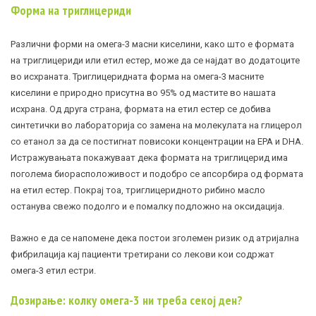
Форма на триглицериди
Различни форми на омега-3 масни киселини, како што е формата
на триглицериди или етил естер, може да се најдат во додатоците
во исхраната. Триглицеридната форма на омега-3 масните
киселини е природно присутна во 95% од мастите во нашата
исхрана. Од друга страна, формата на етил естер се добива
синтетички во лабораторија со замена на молекулата на глицерол
со етанол за да се постигнат повисоки концентрации на EPA и DHA.
Истражувањата покажуваат дека формата на триглицерид има
поголема биорасположивост и подобро се апсорбира од формата
на етил естер. Покрај тоа, триглицеридното рибино масло
останува свежо подолго и е помалку подложно на оксидација.
Важно е да се напомене дека постои зголемен ризик од атријална
фибрилација кај пациенти третирани со лекови кои содржат
омега-3 етил естри.
Дозирање: колку омега-3 ни треба секој ден?