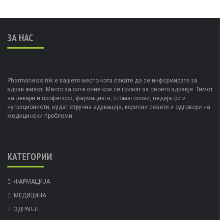
ЗА НАС
Pharmanews.mk е вашето место кога сакате да се информирате за
здрав живот. Место за сите оние кои се грижат за своето здравје. Тимот
на лекари и професори, фармацевти, стоматолози, педијатри и
нутриционисти, нудат стручна едукација, корисни совети и одговори на
медицински проблеми.
КАТЕГОРИИ
ФАРМАЦИЈА
МЕДИЦИНА
ЗДРАВЈЕ