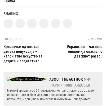
период
SHARING
Post navigation
PREVIOUS POST
NEXT POST
Крварење од нос кај
Екранизам – масовна
детска популација –
епидемија опасна по
непријатно искуство за
детскиот развој!
децата и родителите
ABOUT THE AUTHOR
М-Р
ФАРМ. ФИЛИП АЧКОСКИ
М-р по фармација со 20 годишно регионално искуство во развој,
набавка, продажба и маркетинг на: лекови, додатоци во
исхраната, медицински помагала и козметика. Топедукатор!