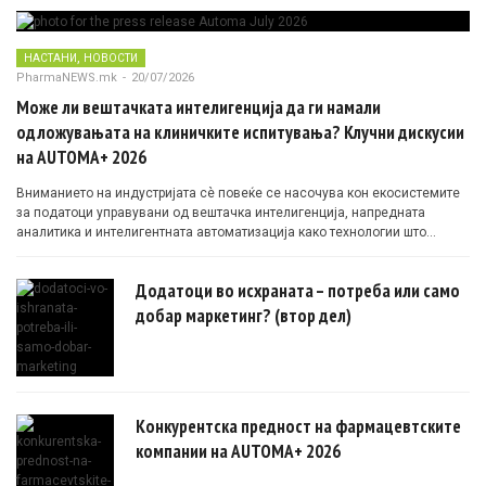
,
НАСТАНИ
НОВОСТИ
PharmaNEWS.mk
-
20/07/2026
Може ли вештачката интелигенција да ги намали
одложувањата на клиничките испитувања? Клучни дискусии
на AUTOMA+ 2026
Вниманието на индустријата сè повеќе се насочува кон екосистемите
за податоци управувани од вештачка интелигенција, напредната
аналитика и интелигентната автоматизација како технологии што
овозможуваат поефикасни клинички истражувања засновани на
докази.
Додатоци во исхраната – потреба или само
добар маркетинг? (втор дел)
Конкурентска предност на фармацевтските
компании на AUTOMA+ 2026