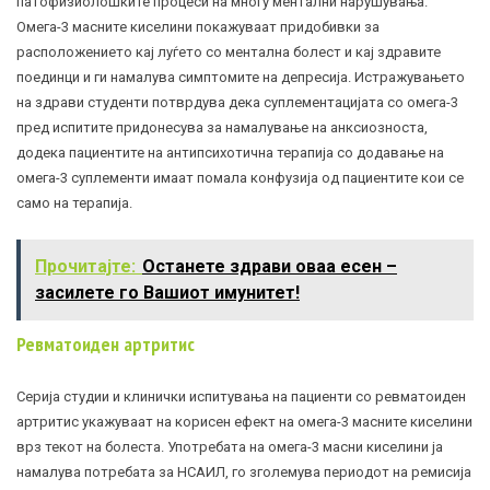
патофизиолошките процеси на многу ментални нарушувања.
Омега-3 масните киселини покажуваат придобивки за
расположението кај луѓето со ментална болест и кај здравите
поединци и ги намалува симптомите на депресија. Истражувањето
на здрави студенти потврдува дека суплементацијата со омега-3
пред испитите придонесува за намалување на анксиозноста,
додека пациентите на антипсихотична терапија со додавање на
омега-3 суплементи имаат помала конфузија од пациентите кои се
само на терапија.
Прочитајте:
Останете здрави оваа есен –
засилете го Вашиот имунитет!
Ревмат
ои
ден артритис
Серија студии и клинички испитувања на пациенти со
ревматоиден
артритис
укажуваат на корисен ефект на омега-3 масните киселини
врз текот на болеста. Употребата на омега-3 масни киселини ја
намалува потребата за НСАИЛ, го зголемува периодот на ремисија