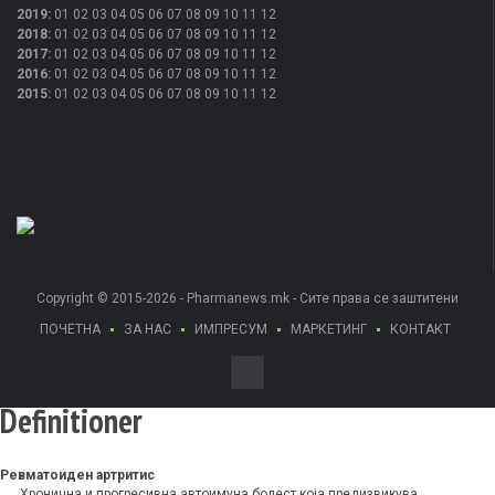
2019
:
01
02
03
04
05
06
07
08
09
10
11
12
2018
:
01
02
03
04
05
06
07
08
09
10
11
12
2017
:
01
02
03
04
05
06
07
08
09
10
11
12
2016
:
01
02
03
04
05
06
07
08
09
10
11
12
2015
:
01
02
03
04
05
06
07
08
09
10
11
12
Copyright © 2015-2026 - Pharmanews.mk - Сите права се заштитени
ПОЧЕТНА
ЗА НАС
ИМПРЕСУМ
МАРКЕТИНГ
КОНТАКТ
Definitioner
Ревматоиден артритис
Хронична и прогресивна автоимуна болест која предизвикува