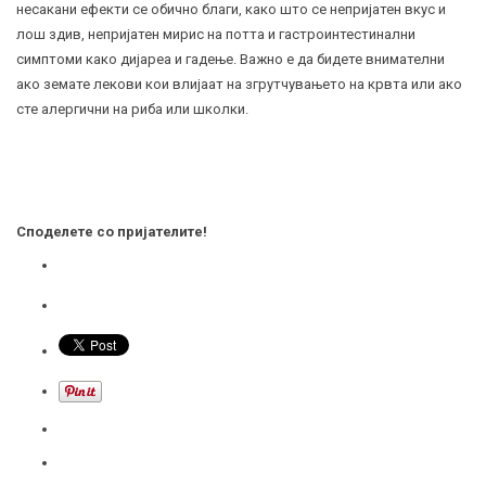
несакани ефекти се обично благи, како што се непријатен вкус и
лош здив, непријатен мирис на потта и гастроинтестинални
симптоми како дијареа и гадење. Важно е да бидете внимателни
ако земате лекови кои влијаат на згрутчувањето на крвта или ако
сте алергични на риба или школки.
Споделете со пријателите!