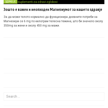
ЗДРАВЈЕ
Зошто е важен и неопходен Магнезиумот за нашето здравје
За да може телото нормално да функционира дневните потреби за
Магнезиум се 6 mg по килограм телесна тежина, што би значело околу
350mg за жени и околу 450 mg за мажи.
Search for: