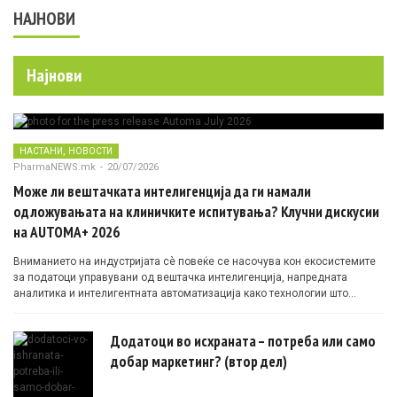
НАЈНОВИ
Најнови
,
НАСТАНИ
НОВОСТИ
PharmaNEWS.mk
-
20/07/2026
Може ли вештачката интелигенција да ги намали
одложувањата на клиничките испитувања? Клучни дискусии
на AUTOMA+ 2026
Вниманието на индустријата сè повеќе се насочува кон екосистемите
за податоци управувани од вештачка интелигенција, напредната
аналитика и интелигентната автоматизација како технологии што
овозможуваат поефикасни клинички истражувања засновани на
докази.
Додатоци во исхраната – потреба или само
добар маркетинг? (втор дел)