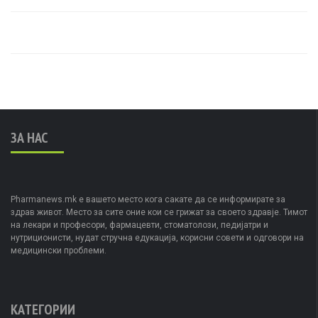
ЗА НАС
Pharmanews.mk е вашето место кога сакате да се информирате за
здрав живот. Место за сите оние кои се грижат за своето здравје. Тимот
на лекари и професори, фармацевти, стоматолози, педијатри и
нутриционисти, нудат стручна едукација, корисни совети и одговори на
медицински проблеми.
КАТЕГОРИИ