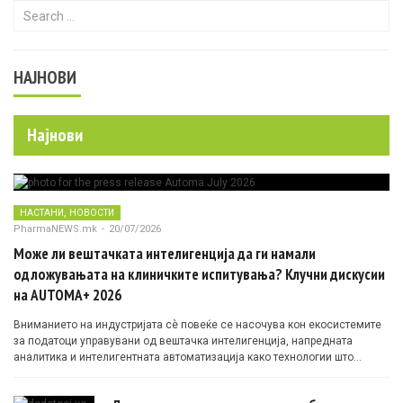
Search for:
НАЈНОВИ
Најнови
,
НАСТАНИ
НОВОСТИ
PharmaNEWS.mk
-
20/07/2026
Може ли вештачката интелигенција да ги намали
одложувањата на клиничките испитувања? Клучни дискусии
на AUTOMA+ 2026
Вниманието на индустријата сè повеќе се насочува кон екосистемите
за податоци управувани од вештачка интелигенција, напредната
аналитика и интелигентната автоматизација како технологии што
овозможуваат поефикасни клинички истражувања засновани на
докази.