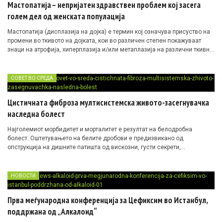
Мастопатија – непријатен здравствен проблем кој засега
голем дел од женската популација
Мастопатија (дисплазија на дојка) е термин кој означува присуство на
промени во ткивото на дојката, кои во различен степен покажуваат
знаци на атрофија, хиперплазија и/или метаплазија на различни ткивни
компоненти на млечната жлезда.
СОВЕТ ВО СРЕДА
Цистичната фиброза мултисистемска живото-засегнувачка
наследна болест
Најголемиот морбидитет и морталитет е резултат на белодробна
болест. Оштетувањето на белите дробови е предизвикано од
опструкција на дишните патишта од вискозни, густи секрети,
резултирачки повторувачки и хронични инфекции и перзистентен
инфламаторен одговор, кој води до прогресивно оштетување на
белодробното ткиво.
НОВОСТИ
Прва меѓународна конференција за Цефиксим во Истанбул,
поддржана од „Алкалоид“