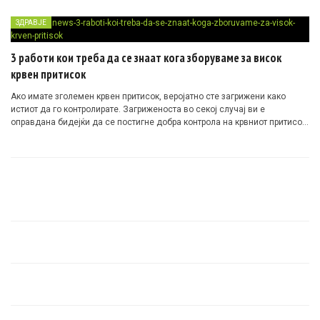
ЗДРАВЈЕ
3 работи кои треба да се знаат кога зборуваме за висок
крвен притисок
Ако имате зголемен крвен притисок, веројатно сте загрижени како
истиот да го контролирате. Загриженоста во секој случај ви е
оправдана бидејќи да се постигне добра контрола на крвниот притисок
е навистина тешка работа.