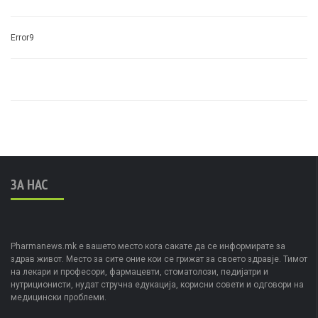
Error9
ЗА НАС
Pharmanews.mk е вашето место кога сакате да се информирате за
здрав живот. Место за сите оние кои се грижат за своето здравје. Тимот
на лекари и професори, фармацевти, стоматолози, педијатри и
нутриционисти, нудат стручна едукација, корисни совети и одговори на
медицински проблеми.