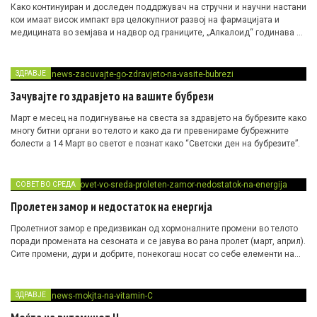
Како континуиран и доследен поддржувач на стручни и научни настани
кои имаат висок импакт врз целокупниот развој на фармацијата и
медицината во земјава и надвор од границите, „Алкалоид“ годинава е
домаќин на Првата меѓународна конференција за Цефиксим, која се
одржува од 14 до 16 март во Истанбул, Турција.
ЗДРАВЈЕ
Зачувајте го здравјето на вашите бубрези
Март е месец на подигнување на свеста за здравјето на бубрезите како
многу битни органи во телото и како да ги превенираме бубрежните
болести a 14 Март во светот е познат како “Светски ден на бубрезите”.
СОВЕТ ВО СРЕДА
Пролетен замор и недостаток на енергија
Пролетниот замор е предизвикан од хормоналните промени во телото
поради промената на сезоната и се јавува во рана пролет (март, април).
Сите промени, дури и добрите, понекогаш носат со себе елементи на
анксиозност, а тоа е почесто случај со чувствителни групи на луѓе
склони кон депресија и анксиозност.
ЗДРАВЈЕ