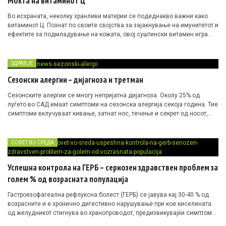
Моќта на витаминот Ц
Во исхраната, неколку хранливи материи се подеднакво важни како
витаминот Ц. Познат по своите својства за зајакнување на имунитетот и
ефектите за подмладување на кожата, овој суштински витамин игра
клучна улога во поддршката на целокупното здравје и виталност. Од
борба против обичната настинка до промовирање на синтезата на
колаген, придобивките од витаминот Ц се огромни и неоспорни.
ЗДРАВЈЕ
Сезонски алергии – дијагноза и третман
Сезонските алергии се многу непријатна дијагноза. Околу 25% од
луѓето во САД имаат симптоми на сезонска алергија секоја година. Тие
симптоми вклучуваат кивање, затнат нос, течење и секрет од носот,
црвени очи кои чешаат, чешање на кожата и се навистина исцрпувачки
бидејќи се секојдневни и го отежнуваат нормалното функционирање.
СОВЕТ ВО СРЕДА
Успешна контрола на ГЕРБ – сериозен здравствен проблем за
голем % од возрасната популација
Гастроезофагеална рефлуксна болест (ГЕРБ) се јавува кај 30-40 % од
возрасните и е хронично дигестивно нарушување при кое киселината
од желудникот стигнува во хранопроводот, предизвикувајќи симптоми
како печење, подригнување, болка во градите итн.