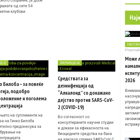
рното собрание, ја доби
ршката од сите 54
метни клубови.
Нај
НАСТА
Pharma
Може л
АВЈЕ
ФАРМАЦИЈА
намали
испиту
Средствата за
2026
о Билоба – за повеќе
дезинфекција од
гија, подобро
Внимани
“Алкалоид” со докажано
насочув
положение и поголема
дејство против SARS-CoV-
управув
центрација
2 (COVID-19)
напредн
автомат
њето на суплементи на
Во согласност со
овозмож
ва на Гинко Билоба
консултираните научни студии
истражу
ително придонесува за
и докази за ефикасноста на
брување на
биоцидните средства на база
ентрацијата.
на алкохол спрема SARS-CoV-2,