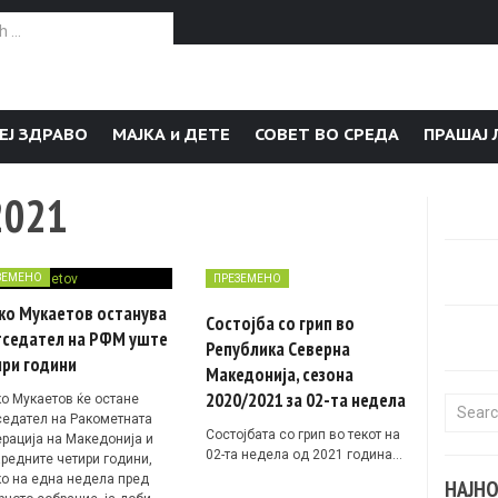
or:
ЕЈ ЗДРАВО
МАЈКА и ДЕТЕ
СОВЕТ ВО СРЕДА
ПРАШАЈ 
2021
ЗЕМЕНО
ПРЕЗЕМЕНО
ко Мукаетов останува
Состојба со грип во
тседател на РФМ уште
Република Северна
ири години
Македонија, сезона
2020/2021 за 02-та недела
о Мукаетов ќе остане
Search f
седател на Ракометната
Состојбата со грип во текот на
рација на Македонија и
02-та недела од 2021 година…
аредните четири години,
ко на една недела пред
НАЈН