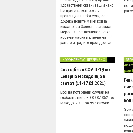
Избо
здравствени организации како
подд
Центрите за контрола и
рако
превенција на болести, се
додека новите мајки кои ја
имаат оваа болест преземаат
мерки на претпазливост како
носење маска и миење на
рацете и градите пред доење.
,
КОРОНАВИРУС
ПРЕЗЕМЕНО
ЗДР
Состојба со COVID-19 во
Северна Македонија и
Гинк
светот (11-17.01.2021)
енер
Број на потврдени случаи на
рас
глобално ниво – 88.387.352, во
кон
Македонија – 88.992 случаи…
Зема
осно
знач
подо
конц