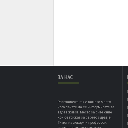
ЗА НАС
Pharmanews.mk е вашето место
кога сакате да се информирате за
здрав живот. Место за сите оние
кои се грижат за своето здравје.
Тимот на лекари и професори,
фармацевти, стоматолози,