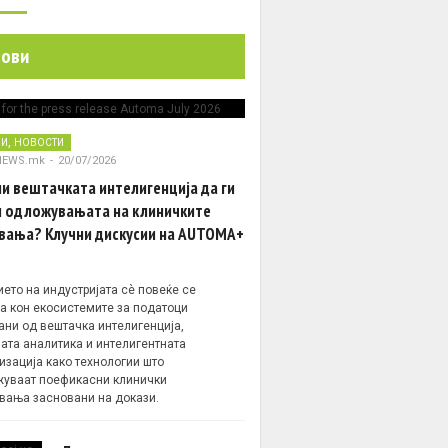
нови
,
НИ
НОВОСТИ
NEWS.mk
-
20/07/2026
и вештачката интелигенција да ги
 одложувањата на клиничките
вања? Клучни дискусии на AUTOMA+
ето на индустријата сè повеќе се
а кон екосистемите за податоци
ани од вештачка интелигенција,
ата аналитика и интелигентната
изација како технологии што
уваат поефикасни клинички
вања засновани на докази.