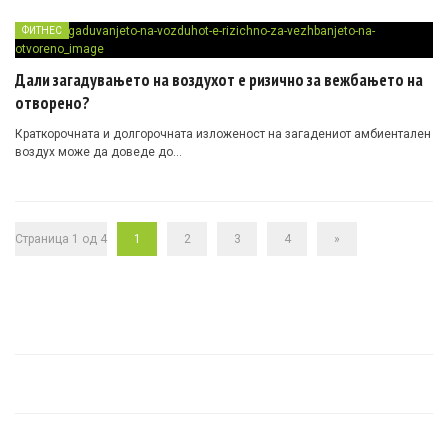
ФИТНЕС
Дали загадувањето на воздухот е ризично за вежбањето на
отворено?
Краткорочната и долгорочната изложеност на загадениот амбиентален
воздух може да доведе до…
Страница 1 од 4
1
2
3
4
»