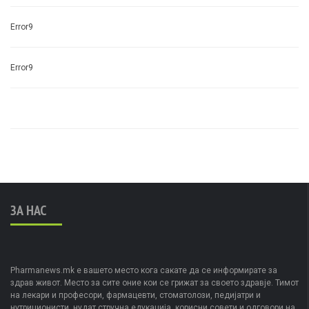
Error9
Error9
ЗА НАС
Pharmanews.mk е вашето место кога сакате да се информирате за
здрав живот. Место за сите оние кои се грижат за своето здравје. Тимот
на лекари и професори, фармацевти, стоматолози, педијатри и
нутриционисти, нудат стручна едукација, корисни совети и одговори на