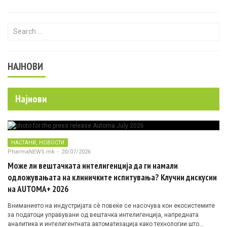
Search for:
НАЈНОВИ
Најнови
,
НАСТАНИ
НОВОСТИ
PharmaNEWS.mk
-
20/07/2026
Може ли вештачката интелигенција да ги намали
одложувањата на клиничките испитувања? Клучни дискусии
на AUTOMA+ 2026
Вниманието на индустријата сè повеќе се насочува кон екосистемите
за податоци управувани од вештачка интелигенција, напредната
аналитика и интелигентната автоматизација како технологии што