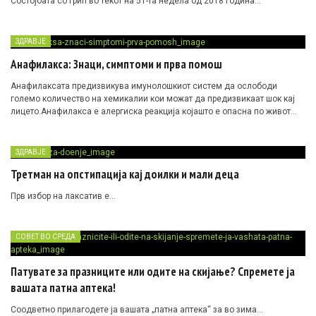
Состојбата со грип во текот на 51-та недела од 2018 година…
ЗДРАВЈЕ
Анафилакса: Знаци, симптоми и прва помош
Анафилаксата предизвикува имунолошкиот систем да ослободи
големо количество на хемикалии кои можат да предизвикаат
шок
кај
лицето.Анафилакса е алергиска реакција којашто е опасна по живот…
ЗДРАВЈЕ
Третман на опстипација кај доилки и мали деца
Прв избор на лаксатив е…
СОВЕТ ВО СРЕДА
Патувате за празниците или одите на скијање? Спремете ја
вашата патна аптека!
Соодветно прилагодете ја вашата „патна аптека“ за во зима…