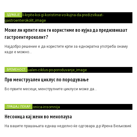
ЗДРАВЈЕ
Може ли крпите кои ги користиме во кујна да предизвикаат
гастроентероколит?
Најдобро решение е да користите крпи за еднократна употреба онаму
каде е можно…
БРЕМЕНОСТ
Прв менструален циклус по породување
Во првите месеци, менструлните циклуси може да…
ПРАШАЈ ЛЕКАР
Несоница кај жени во менопауза
На вашите прашањата еднаш неделно ќе одговара д-р Ирена Вељковиќ