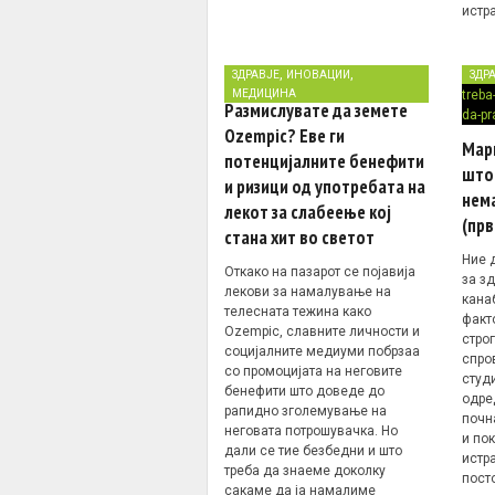
истр
,
,
ЗДРАВЈЕ
ИНОВАЦИИ
ЗДР
МЕДИЦИНА
Размислувате да земете
Ozempic? Еве ги
Мари
потенцијалните бенефити
што 
и ризици од употребата на
нем
лекот за слабеење кој
(прв
стана хит во светот
Ние 
Откако на пазарот се појавија
за з
лекови за намалување на
кана
телесната тежина како
факт
Ozempic, славните личности и
строг
социјалните медиуми побрзаа
спро
со промоцијата на неговите
студи
бенефити што доведе до
одре
рапидно зголемување на
почн
неговата потрошувачка. Но
и пок
дали се тие безбедни и што
истр
треба да знаеме доколку
пост
сакаме да ја намалиме