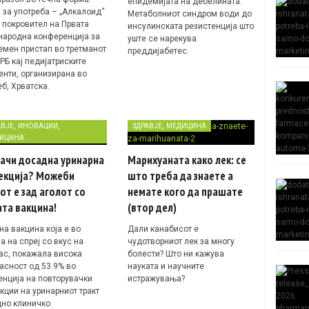
епидемијата на дебелината.
в за употреба – „Алкалоид“
Метаболниот синдром води до
 покровител на Првата
инсулинската резистенција што
народна конференција за
уште се нарекува
емен пристап во третманот
преддијабетес.
РБ кај педијатриските
енти, организирана во
б, Хрватска.
,
,
,
АВЈЕ
ИНОВАЦИИ
ЗДРАВЈЕ
МЕДИЦИНА
ИЦИНА
ачи досадна уринарна
Марихуаната како лек: се
екција? Можеби
што треба да знаете а
от е зад аголот со
немате кого да прашате
та вакцина!
(втор дел)
на вакцина која е во
Дали канабисот е
 на спреј со вкус на
чудотворниот лек за многу
ас, покажала висока
болести? Што ни кажува
асност од 53.9% во
науката и научните
енција на повторувачки
истражувања?
кции на уринарниот тракт
дно клиничко