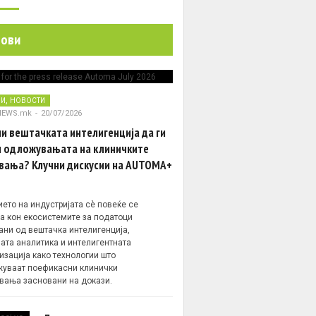
ате (трет
спасот е зад
родителите од
аголот со
вакцинирање
нови
новата
вакцина!
,
НИ
НОВОСТИ
NEWS.mk
-
20/07/2026
и вештачката интелигенција да ги
 одложувањата на клиничките
вања? Клучни дискусии на AUTOMA+
ето на индустријата сè повеќе се
а кон екосистемите за податоци
ани од вештачка интелигенција,
ата аналитика и интелигентната
изација како технологии што
уваат поефикасни клинички
вања засновани на докази.