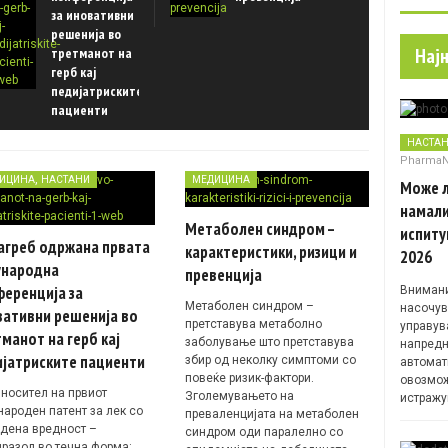
за иновативни
праш
решенија во
дел)
Нај
третманот на
герб кај
педијатриските
пациенти
НАСТА
Pharma
,
ИЦИНА
НАСТАНИ
МЕДИЦИНА
Може л
намали
Метаболен синдром –
испиту
агреб одржана првата
карактеристики, ризици и
2026
ународна
превенција
еренција за
Внимани
Метаболен синдром –
насочув
вативни решенија во
претставува метаболно
управув
манот на герб кај
заболување што претставува
напредн
ијатриските пациенти
збир од неколку симптоми со
автомат
повеќе ризик-фактори.
овозмож
 носител на првиот
Зголемувањето на
истражу
народен патент за лек со
преваленцијата на метаболен
дена вредност –
синдром оди паралелно со
разол во течна форма: