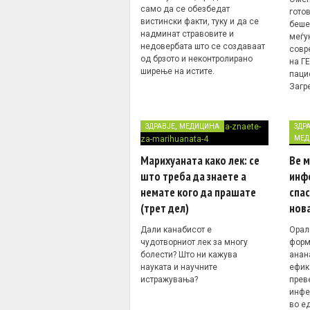
само да се обезбедат
гото
вистински факти, туку и да се
беше
надминат стравовите и
меѓу
недовербата што се создаваат
совр
од брзото и неконтролирано
на ГЕ
ширење на истите.
паци
Загре
,
ЗДРАВЈЕ
МЕДИЦИНА
ЗДР
МЕД
Марихуаната како лек: се
Ве м
што треба да знаете а
инф
немате кого да прашате
спас
(трет дел)
нова
Дали канабисот е
Орал
чудотворниот лек за многу
форма
болести? Што ни кажува
анан
науката и научните
ефик
истражувања?
прев
инфе
во е