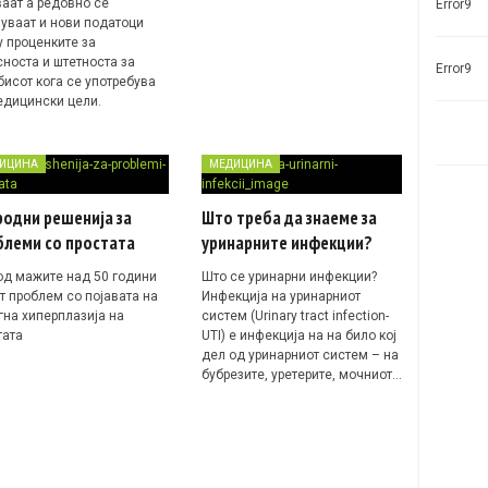
ваат а редовно се
Error9
вуваат и нови податоци
у проценките за
сноста и штетноста за
Error9
бисот кога се употребува
едицински цели.
ИЦИНА
МЕДИЦИНА
одни решенија за
Што треба да знаеме за
блеми со простата
уринарните инфекции?
од мажите над 50 години
Што се уринарни инфекции?
т проблем со појавата на
Инфекција на уринарниот
гна хиперплазија на
систем (Urinary tract infection-
тата
UTI) e инфекција на на било кој
дел од уринарниот систем – на
бубрезите, уретерите, мочниот…