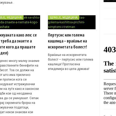
ажување.
,
,
АВЈЕ
МЕДИЦИНА
ЗДРАВЈЕ
МЕДИЦИНА
хуаната како лек: се
Пертусис или голема
треба да знаете а
кашлица – враќање на
ате кого да прашате
искоренетата болест!
 дел)
Враќање на искоренетата
болест – пертусис или голема
денес многу малку знаеме
кашлица! Прогласена
дравствените бенефити на
епидемија во цела држава!
бисот. Тоа се должи на
от што има прилично
и прописи кога се
ведуваат истражувачки
и на луѓе како и законски
дби кои од неодамна
аа да се укинуваат. Сепак
рај скромната бројка на
ажувачки податоци,
ојат некои знакови кои