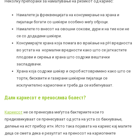
Неколку препораки за намалување на ризикот од кариес:
Намалете ја фреквенцијата на консумирање на храна и
пијалаци богати со шеќери особено меѓу оброци.
Намалете го внесот на овошни сокови, дури и на тие кои не
се со додадени шеќери.
Консумирајте храна која помага во враќање на pH вредноста
во устата на нормални вредности како што се јаткастите
плодови и сирења и храна што содржи вештачки
засладувачи.
Храна која содржи шеќер и скроб истовремено како што се
торти, бисквити и газирани шеќерни пијалаци се
исклучително кариогени и треба да се избегнуваат.
Дали кариесот е пренослива болест?
Кариесот
не се пренесува меѓутоа бактериите кои го
предизвикуваат се пренесуваат од уста на уста со бакнување,
делење на ист прибор итн. Исто така појавата на кариес кај малите
деца се смета дека е резултат на преносот на кариогените