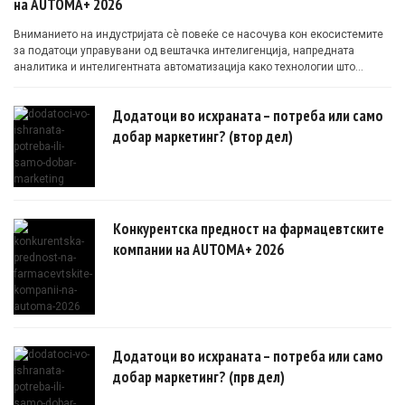
на AUTOMA+ 2026
Вниманието на индустријата сè повеќе се насочува кон екосистемите
за податоци управувани од вештачка интелигенција, напредната
аналитика и интелигентната автоматизација како технологии што
овозможуваат поефикасни клинички истражувања засновани на
докази.
Додатоци во исхраната – потреба или само
добар маркетинг? (втор дел)
Конкурентска предност на фармацевтските
компании на AUTOMA+ 2026
Додатоци во исхраната – потреба или само
добар маркетинг? (прв дел)