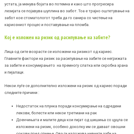
устата, ја менува бојата во потемна и како што прогресира
лезијата се појавува шуплина во забот. Тоа е трајно оштетување на
забот кое стоматологот треба да го санира со чистење на
кариозниот процес и поставување на пломба.
Кој е изложен на ризик од расипување на забите?
Лица од сите возрасти се изложени на ризикот од кариес.
Главните фактори на ризик за расипување на забите се негрижата
за забите и консумирањето на премногу слатка или скробна храна
и пијалаци.
Некои луѓе се дополнително изложени на ризик од кариес поради
следните причини :
Недостаток на плунка поради консумирање на одредени
лекови, болести или некои третмани на рак
Доенчињата и малите деца кои пијат од шишиња со цуцла се
изложени на ризик, особено доколку им се даваат овошни
сокови пред спиење. Ова ги изложува нивните заби на