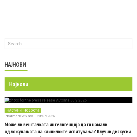
Search for:
НАЈНОВИ
Најнови
,
НАСТАНИ
НОВОСТИ
PharmaNEWS.mk
-
20/07/2026
Може ли вештачката интелигенција да ги намали
одложувањата на клиничките испитувања? Клучни дискусии