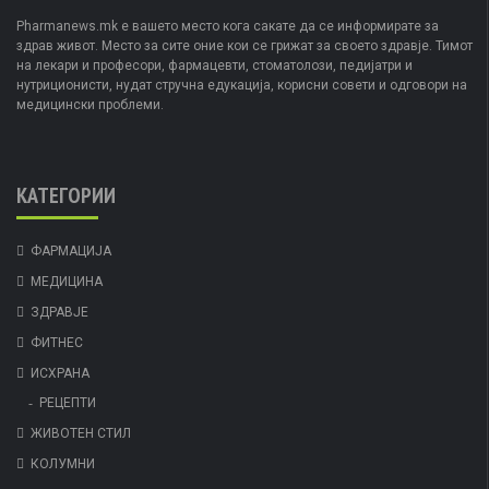
Pharmanews.mk е вашето место кога сакате да се информирате за
здрав живот. Место за сите оние кои се грижат за своето здравје. Тимот
на лекари и професори, фармацевти, стоматолози, педијатри и
нутриционисти, нудат стручна едукација, корисни совети и одговори на
медицински проблеми.
КАТЕГОРИИ
ФАРМАЦИЈА
МЕДИЦИНА
ЗДРАВЈЕ
ФИТНЕС
ИСХРАНА
РЕЦЕПТИ
ЖИВОТЕН СТИЛ
КОЛУМНИ