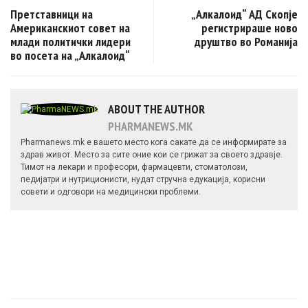
Post navigation
Претставници на
„Алкалоид“ АД Скопје
Американскиот совет на
регистрираше ново
млади политички лидери
друштво во Романија
во посета на „Алкалоид“
ABOUT THE AUTHOR
PHARMANEWS.MK
Pharmanews.mk е вашето место кога сакате да се информирате за
здрав живот. Место за сите оние кои се грижат за своето здравје.
Тимот на лекари и професори, фармацевти, стоматолози,
педијатри и нутриционисти, нудат стручна едукација, корисни
совети и одговори на медицински проблеми.