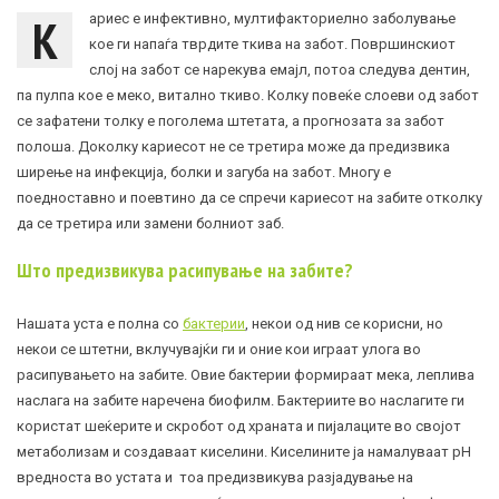
К
ариес е инфективно, мултифакториелно заболување
кое ги напаѓа тврдите ткива на забот. Површинскиот
слој на забот се нарекува емајл, потоа следува дентин,
па пулпа кое е меко, витално ткиво. Колку повеќе слоеви од забот
се зафатени толку е поголема штетата, а прогнозата за забот
полоша. Доколку кариесот не се третира може да предизвика
ширење на инфекција, болки и загуба на забот. Многу е
поедноставно и поевтино да се спречи кариесот на забите отколку
да се третира или замени болниот заб.
Што предизвикува расипување на забите?
Нашата уста е полна со
бактерии
, некои од нив се корисни, но
некои се штетни, вклучувајќи ги и оние кои играат улога во
расипувањето на забите. Овие бактерии формираат мека, леплива
наслага на забите наречена биофилм. Бактериите во наслагите ги
користат шеќерите и скробот од храната и пијалаците во својот
метаболизам и создаваат киселини. Киселините ја намалуваат pH
вредноста во устата и тоа предизвикува разјадување на