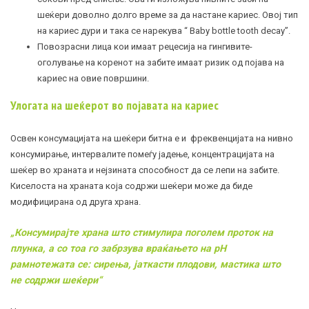
шеќери доволно долго време за да настане кариес. Овој тип
на кариес дури и така се нарекува “ Baby bottle tooth decay”.
Повозрасни лица кои имаат рецесија на гингивите-
оголување на коренот на забите имаат ризик од појава на
кариес на овие површини.
Улогата на шеќерот во појавата на кариес
Освен консумацијата на шеќери битна е и фреквенцијата на нивно
консумирање, интервалите помеѓу јадење, концентрацијата на
шеќер во храната и нејзината способност да се лепи на забите.
Киселоста на храната која содржи шеќери може да биде
модифицирана од друга храна.
„Консумирајте х
рана што стимулира поголем проток на
плунка, а со тоа го забрзува враќањето на pH
рамнотежата се: сирења, јаткасти плодови, мастика што
не содржи шеќери
“