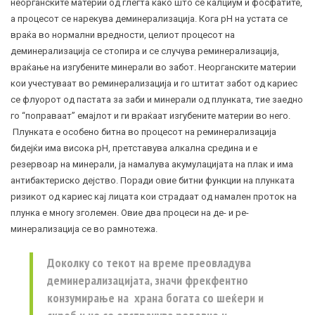
неорганските материи од глеѓта како што се калциум и фосфатите,
а процесот се нарекува деминерализација. Кога pH на устата се
враќа во нормални вредности, целиот процесот на
деминерализација се стопира и се случува реминерализација,
враќање на изгубените минерали во забот. Неорганските материи
кои учестуваат во реминерализација и го штитат забот од кариес
се флуорот од пастата за заби и минерали од плунката, тие заедно
го “поправаат” емајлот и ги враќаат изгубените материи во него.
Плунката е особено битна во процесот на реминерализација
бидејќи има висока pH, претставува алкална средина и е
резервоар на минерали, ја намалува акумулацијата на плак и има
антибактериско дејство. Поради овие битни функции на плунката
ризикот од кариес кај лицата кои страдаат од намален проток на
плунка е многу зголемен. Овие два процеси на де- и ре-
минерализација се во рамнотежа.
Доколку со текот на време преовладува
деминерализацијата, значи фрекфентно
конзумирање на храна богата со шеќери и