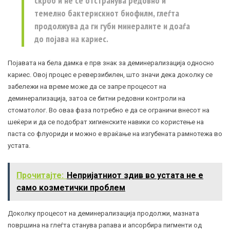
скроб и не се отстранува редовно и
темелно бактерискиот биофилм, глеѓта
продолжува да ги губи минералите и доаѓа
до појава на кариес.
Појавата на бела дамка е прв знак за деминерализација односно
кариес. Овој процес е реверзибилен, што значи дека доколку се
забележи на време може да се запре процесот на
деминерализација, затоа се битни редовни контроли на
стоматолог. Во оваа фаза потребно е да се ограничи внесот на
шеќери и да се подобрат хигиенските навики со користење на
паста со флуориди и можно е враќање на изгубената рамнотежа во
устата.
Прочитајте:
Непријатниот здив во устата не е
само козметички проблем
Доколку процесот на деминерализација продолжи, мазната
површина на глеѓта станува рапава и апсорбира пигменти од