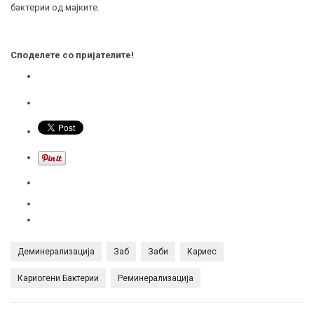
бактерии од мајките.
Споделете со пријателите!
Деминерализација
Заб
Заби
Кариес
Кариогени Бактерии
Реминерализација