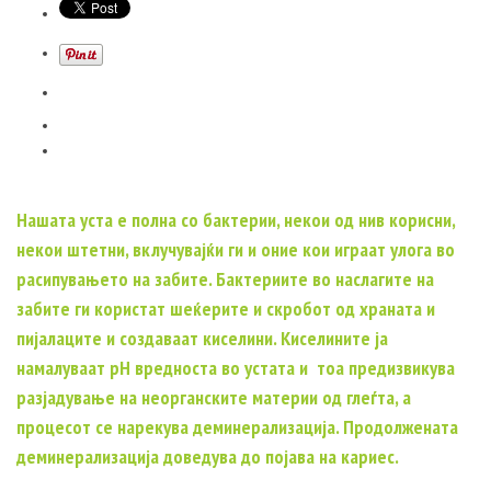
Нашата уста е полна со бактерии, некои од нив корисни,
некои штетни, вклучувајќи ги и оние кои играат улога во
расипувањето на забите. Бактериите во наслагите на
забите ги користат шеќерите и скробот од храната и
пијалаците и создаваат киселини. Киселините ја
намалуваат pH вредноста во устата и тоа предизвикува
разјадување на неорганските материи од глеѓта, а
процесот се нарекува деминерализација. Продолжената
деминерализација доведува до појава на кариес.