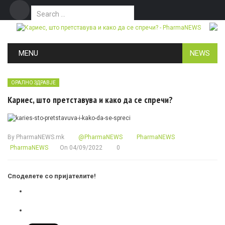
Search for:
Дома
Маркетинг
Контакт
Skip to content
MENU
NEWS
ОРАЛНО ЗДРАВЈЕ
Кариес, што претставува и како да се спречи?
By
PharmaNEWS.mk
@PharmaNEWS
PharmaNEWS
PharmaNEWS
On
04/09/2022
0
Споделете со пријателите!