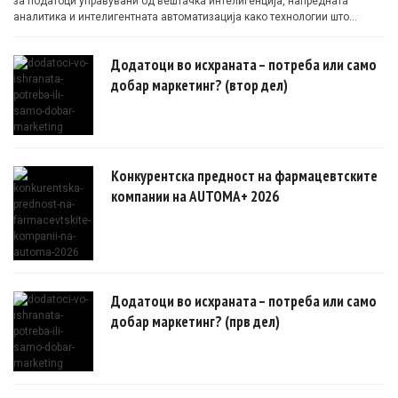
за податоци управувани од вештачка интелигенција, напредната
аналитика и интелигентната автоматизација како технологии што
овозможуваат поефикасни клинички истражувања засновани на
докази.
Додатоци во исхраната – потреба или само
добар маркетинг? (втор дел)
Конкурентска предност на фармацевтските
компании на AUTOMA+ 2026
Додатоци во исхраната – потреба или само
добар маркетинг? (прв дел)