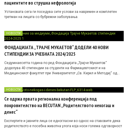
пациентите во струшка нефрологија
Установата сега ги поседува сите услови за навремен и комплетен
третман на лицата со бубрежни заболувања.
НОВОСТИ
ФОНДАЦИЈАТА „ТРАЈЧЕ МУКАЕТОВ“ ДОДЕЛИ 40 НОВИ
СТИПЕНДИИ ЗА УЧЕБНАТА 2024/2025
Седумнаесетта година по ред Фондацијата „Трајче Мукаетов“
доделува 40 стипендии за студенти на Фармацевтскиот и на
Медицинскиот факултет при Универзитетот „Св. Кирил и Методиј“ од
Скопје.
НОВОСТИ
Се одржа првата регионалнa конференција под
покровителство на BECUTAN „Родителството некогаш и
денес“
Експертите и јавните лица се едногласни во однос на ставовите дека
родителството е посебна животна улога која носи голема одговорност