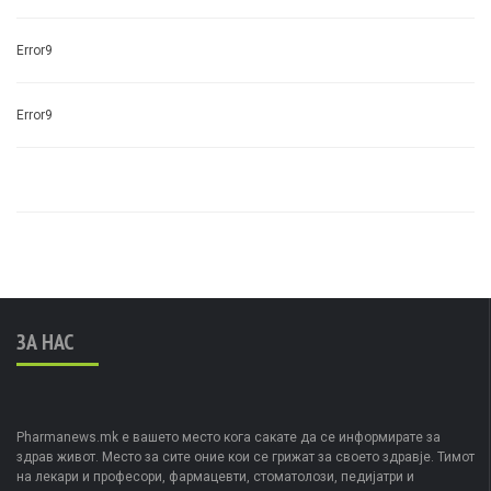
Error9
Error9
ЗА НАС
Pharmanews.mk е вашето место кога сакате да се информирате за
здрав живот. Место за сите оние кои се грижат за своето здравје. Тимот
на лекари и професори, фармацевти, стоматолози, педијатри и