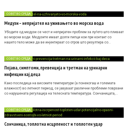
многу труд, знаење, искуство и квалитет.
СОВЕТ ВО СРЕДА
Медузи – непријател на уживањето во морска вода
Убодите од медузи се чест и непријатен проблем за луѓето што пливаат
во морски води. Медузите имаат долги пипци кои при контакт со
нашето тело може да ве инјектираат со отров што резултира со
воспалителна реакција.
СОВЕТ ВО СРЕДА
Појава, симптоми, превенција и третман на уринарни
инфекции кај деца
Како последица на високите температури (а понекогаш и големата
влажност) во летниот период, се јавуваат различни проблеми поврзани
со нарушената регулација на телесната температура. Сончаницата,
топлотната исцрпеност и топлотниот удар се најчести здравствени
состојби кои настануваат при продолжено изложување на сонце и/или
напорна физичка работа/спортување при високи температури.
СОВЕТ ВО СРЕДА
Сончаница, топлотна исцрпеност и топлотен удар