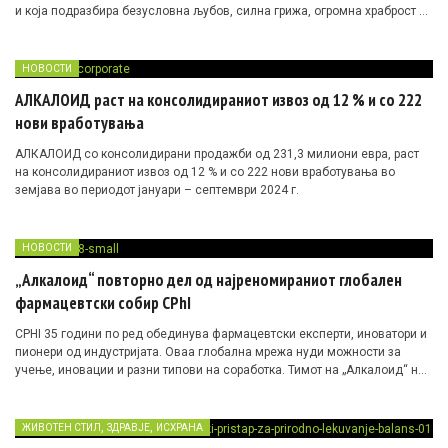
и која подразбира безусловна љубов, силна грижа, огромна храброст и
безброј компромиси.
НОВОСТИ
АЛКАЛОИД раст на консолидираниот извоз од 12 % и со 222
нови вработувања
АЛКАЛОИД со консолидирани продажби од 231,3 милиони евра, раст
на консолидираниот извоз од 12 % и со 222 нови вработувања во
земјава во периодот јануари – септември 2024 г.
НОВОСТИ
„Алкалоид“ повторно дел од најреномираниот глобален
фармацевтски собир CPhI
CPHI 35 години по ред обединува фармацевтски експерти, иноватори и
пионери од индустријата. Оваа глобална мрежа нуди можности за
учење, иновации и разни типови на соработка. Тимот на „Алкалоид“ на
овогодишниот собир брои околу 30 професионалци од различни
организациски сектори на компанијата
,
,
ЖИВОТЕН СТИЛ
ЗДРАВЈЕ
ИСХРАНА