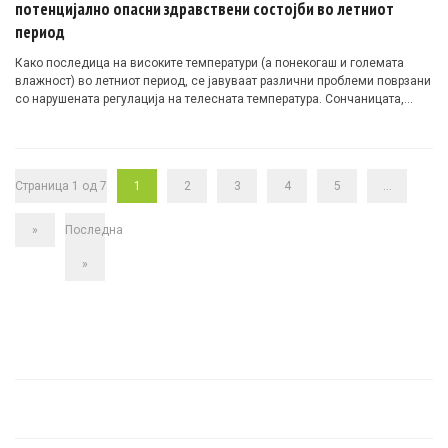
потенцијално опасни здравствени состојби во летниот
период
Како последица на високите температури (а понекогаш и големата
влажност) во летниот период, се јавуваат различни проблеми поврзани
со нарушената регулација на телесната температура. Сончаницата,
топлотната исцрпеност и топлотниот удар се најчести здравствени
состојби кои настануваат при продолжено изложување на сонце и/или
напорна физичка работа/спортување при високи температури.
Страница 1 од 7
1
2
3
4
5
...
»
Последна
»