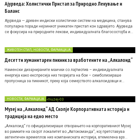
Ајурведа: Холистички Пристап за Природно Лекување и
Баланс
Ајурведа — древен индиски холистички систем на медицина, станува
популарна поради нејзиниот уникатен пристап кон здравјето. Ајурведа
се фокусира на природните лекови, индивидуалната благосостојба и
рамнотежата на телото, умот и духот. Со повеќе од 5.000 години
традиција, овој систем нуди длабоки сознанија за тоа како може да се
постигне оптимално здравје и хармонија преку мудроста на природата.
,
,
ЖИВОТЕН СТИЛ
НОВОСТИ
ФАРМАЦИЈА
Десетти хуманитарен пикник за вработените на „Aлкалоид“
Наменски дизајнираните маички со лајтмотив – индивидуалната
енергија како експресија низ теоријата на бои – симболизираше
пропусница за пикникот, преку која семејството алкалоидовци и
пријателите до денес донираа околу 2 милиони денари.
,
НОВОСТИ
ФАРМАЦИЈА
Музеј на „Алкалоид“ АД Скопје Kорпоративната историја и
традиција на едно место
„Алкалоид“ го официјализираше отворањето на корпоративниот Музеј
во рамките на својот локалитет во „Автокоманда“, кој претставува
автентичен времеплов низ компаниската историја, втемелена врз