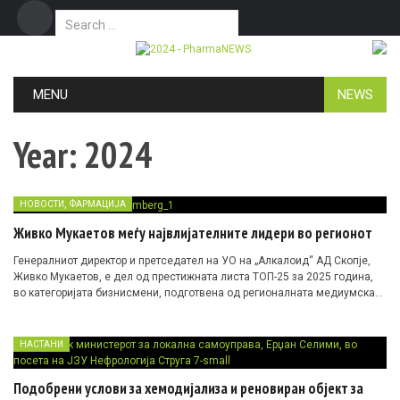
Search for:
Дома
Маркетинг
Контакт
Skip to content
MENU
NEWS
Year:
2024
,
НОВОСТИ
ФАРМАЦИЈА
Живко Мукаетов меѓу највлијателните лидери во регионот
Генералниот директор и претседател на УО на „Алкалоид“ АД Скопје,
Живко Мукаетов, е дел од престижната листа ТОП-25 за 2025 година,
во категоријата бизнисмени, подготвена од регионалната медиумска
мрежа Блумберг Адриа.
НАСТАНИ
Подобрени услови за хемодијализа и реновиран објект за