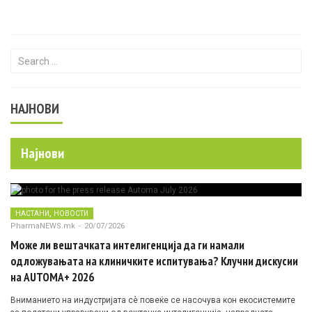
Search for:
НАЈНОВИ
Најнови
,
НАСТАНИ
НОВОСТИ
PharmaNEWS.mk
-
20/07/2026
Може ли вештачката интелигенција да ги намали
одложувањата на клиничките испитувања? Клучни дискусии
на AUTOMA+ 2026
Вниманието на индустријата сè повеќе се насочува кон екосистемите