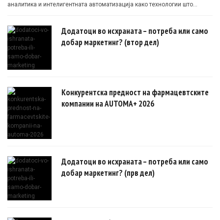
аналитика и интелигентната автоматизација како технологии што
овозможуваат поефикасни клинички истражувања засновани на
докази.
Додатоци во исхраната – потреба или само
добар маркетинг? (втор дел)
Конкурентска предност на фармацевтските
компании на AUTOMA+ 2026
Додатоци во исхраната – потреба или само
добар маркетинг? (прв дел)