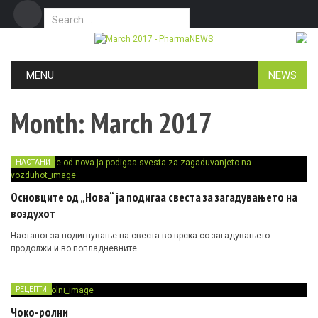
Search for:
Дома
Маркетинг
Контакт
Skip to content
MENU
NEWS
Month:
March 2017
НАСТАНИ
Основците од „Нова“ ја подигаа свеста за загадувањето на
воздухот
Настанот за подигнување на свеста во врска со загадувањето
продолжи и во попладневните…
РЕЦЕПТИ
Чоко-ролни