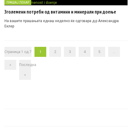
ПРАШАЈ ЛЕКАР
Зголемени потреби од витамини и минерали при доење
На вашите прашањата еднаш неделно ќе одговара д-р Александра
Еклер
Страница 1 од 7
1
2
3
4
5
...
»
Последна
»