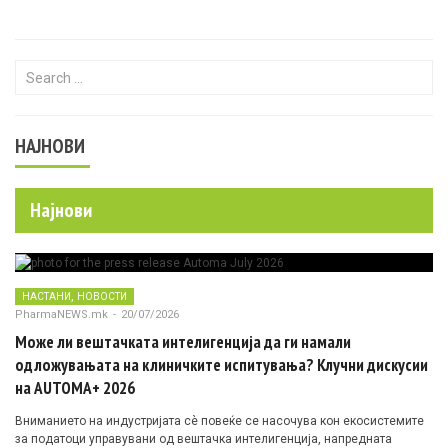
Search for:
НАЈНОВИ
Најнови
,
НАСТАНИ
НОВОСТИ
PharmaNEWS.mk
-
20/07/2026
Може ли вештачката интелигенција да ги намали
одложувањата на клиничките испитувања? Клучни дискусии
на AUTOMA+ 2026
Вниманието на индустријата сè повеќе се насочува кон екосистемите
за податоци управувани од вештачка интелигенција, напредната