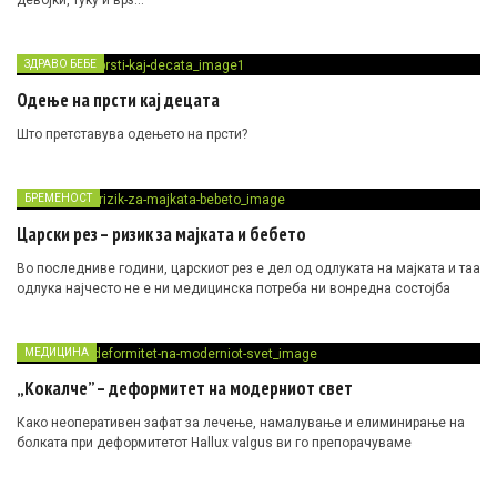
девојки, туку и врз…
ЗДРАВО БЕБЕ
Одење на прсти кај децата
Што претставува одењето на прсти?
БРЕМЕНОСТ
Царски рез – ризик за мајката и бебето
Во последниве години, царскиот рез е дел од одлуката на мајката и таа
одлука најчесто не е ни медицинска потреба ни вонредна состојба
МЕДИЦИНА
„Кокалче” – деформитет на модерниот свет
Како неоперативен зафат за лечење, намалување и елиминирање на
болката при деформитетот Hallux valgus ви го препорачуваме