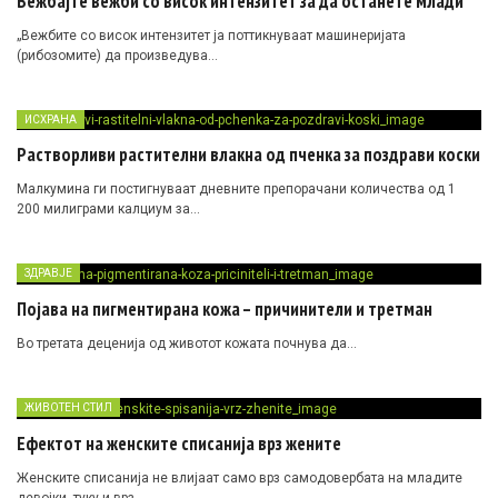
Вежбајте вежби со висок интензитет за да останете млади
„Вежбите со висок интензитет ја поттикнуваат машинеријата
(рибозомите) да произведува…
ИСХРАНА
Растворливи растителни влакна од пченка за поздрави коски
Малкумина ги постигнуваат дневните препорачани количества од 1
200 милиграми калциум за…
ЗДРАВЈЕ
Појава на пигментирана кожа – причинители и третман
Во третата деценија од животот кожата почнува да…
ЖИВОТЕН СТИЛ
Ефектот на женските списанија врз жените
Женските списанија не влијаат само врз самодовербата на младите