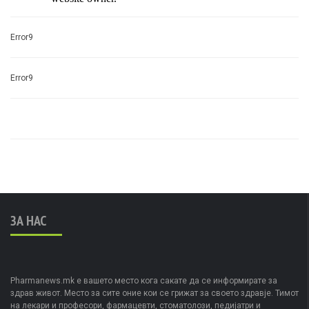
Error9
Error9
ЗА НАС
Pharmanews.mk е вашето место кога сакате да се информирате за
здрав живот. Место за сите оние кои се грижат за своето здравје. Тимот
на лекари и професори, фармацевти, стоматолози, педијатри и