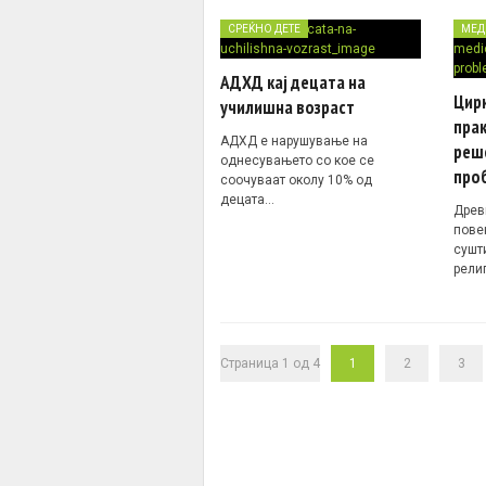
СРЕЌНО ДЕТЕ
МЕД
АДХД кај децата на
Цир
училишна возраст
пра
АДХД е нарушување на
реш
однесувањето со кое се
про
соочуваат околу 10% од
децата…
Древн
пове
сушт
рели
Страница 1 од 4
1
2
3