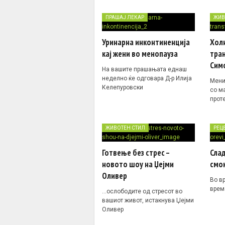
ПРАШАЈ ЛЕКАР
ЖИВ
Уринарна инконтиненција
Хол
кај жени во менопауза
тран
Сим
На вашите прашањата еднаш
неделно ќе одговара Д-р Илија
Мени
Келепуровски
со м
прот
ЖИВОТЕН СТИЛ
РЕЦ
Готвење без стрес –
Слад
новото шоу на Џејми
смок
Оливер
Во в
врем
…ослободите од стресот во
вашиот живот, истакнува Џејми
Оливер