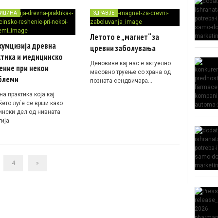
ИЦИНА
ЗДРАВЈЕ
Летото е „магнет“ за
кумцизија древна
цревни заболувања
ктика и медицинско
Деновиве кај нас е актуелно
ение при некои
масовно труење со храна од
блеми
позната сендвичара…
а практика која кај
ќето луѓе се врши како
ински дел од нивната
гија
4
»