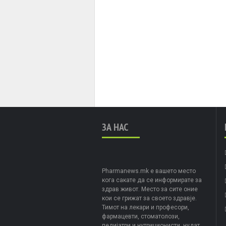
ЗА НАС
Pharmanews.mk е вашето место
кога сакате да се информирате за
здрав живот. Место за сите оние
кои се грижат за своето здравје.
Тимот на лекари и професори,
фармацевти, стоматолози,
педијатри и нутриционисти, нудат