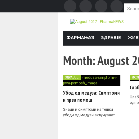
Search f
Skip to content
ФАРМАЊУЗ
ЗДРАВЈЕ
ЖИВ
Month:
August 
ЗДРАВЈЕ
ИСХ
Слаб
Убод од медуза: Симптоми
Слаб
и прва помош
едно
Знаци и симптоми на тешки
убоди од медузи вклучуваат…