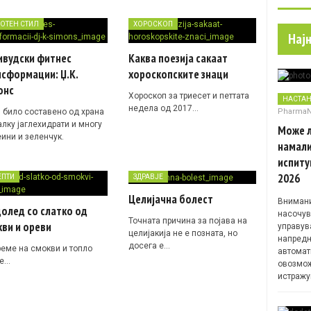
ОТЕН СТИЛ
ХОРОСКОП
Нај
ивудски фитнес
Каква поезија сакаат
сформации: Џ.К.
хороскопските знаци
онс
Хороскоп за триесет и петтата
НАСТА
недела од 2017…
Pharma
 било составено од храна
алку јаглехидрати и многу
Може л
еини и зеленчук.
намали
испиту
2026
ЕПТИ
ЗДРАВЈЕ
Целијачна болест
Внимани
олед со слатко од
насочув
Точната причина за појава на
ви и ореви
управув
целијакија не е позната, но
напредн
досега е…
реме на смокви и топло
автомат
е…
овозмож
истражу