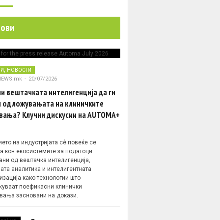
нови
,
НИ
НОВОСТИ
NEWS.mk
-
20/07/2026
и вештачката интелигенција да ги
 одложувањата на клиничките
вања? Клучни дискусии на AUTOMA+
ето на индустријата сè повеќе се
а кон екосистемите за податоци
ани од вештачка интелигенција,
ата аналитика и интелигентната
изација како технологии што
уваат поефикасни клинички
вања засновани на докази.