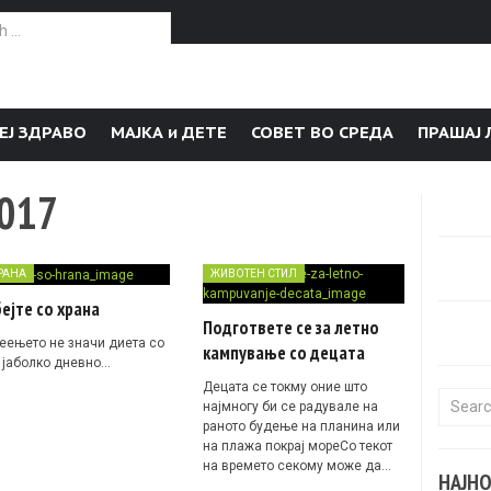
or:
ЕЈ ЗДРАВО
МАЈКА и ДЕТЕ
СОВЕТ ВО СРЕДА
ПРАШАЈ 
2017
РАНА
ЖИВОТЕН СТИЛ
ејте со храна
Подгответе се за летно
еењето не значи диета со
кампување со децата
 јаболко дневно…
Децата се токму оние што
Search f
најмногу би се радувале на
раното будење на планина или
на плажа покрај мореСо текот
на времето секому може да…
НАЈН