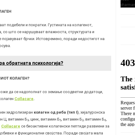
ЛАГЕН
ат подебели и пократки. Густината на колагенот,
а, со што се нарушуваат влажноста, структурата и
е појавуваат брчки. Истовремено, поради недостигот на
осува.
ра обратната психологија?
ИОТ КОЛАГЕН?
може да се надополнат со земање соодветни додатоци,
 колаген
Collacare
.
ечен хидролизиран
колаген од риба (тип I)
, хијалуронска
н Ц, витамин Б
, цинк, витамин Б
, витамин Б
, витамин Б
,
3
5
2
6
.
Collacare
се биоактивни колагенски пептиди развиени за
обивки и функционални својства. Поради својата мала