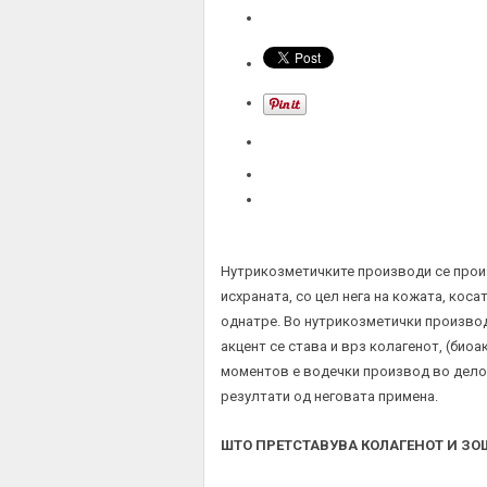
Нутрикозметичките производи се прои
исхраната, со цел нега на кожата, кос
однатре. Во нутрикозметички производ
акцент се става и врз колагенот, (биоа
моментов е водечки производ во делот
резултати од неговата примена.
ШТО ПРЕТСТАВУВА КОЛАГЕНОТ И ЗО