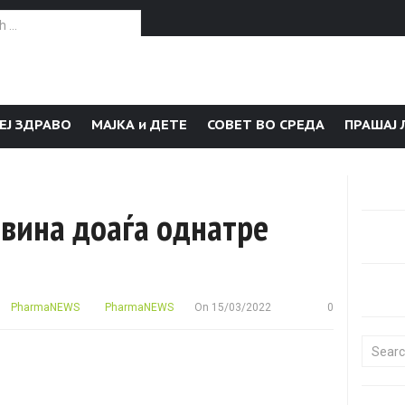
or:
ЕЈ ЗДРАВО
МАЈКА и ДЕТЕ
СОВЕТ ВО СРЕДА
ПРАШАЈ 
авина доаѓа однатре
PharmaNEWS
PharmaNEWS
On
15/03/2022
0
Search f