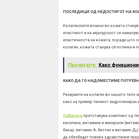
ПОСЛЕДИЦИ ОД НЕДОСТИГОТ НА КО
Колагенските влакна во кожата станува
еластинот и на хијалуронот се намалув
еластичноста на кожата, поради што с
колаген, кожата станува сѐ потенка и п
Прочитајте:
Како функциони
КАКО ДА ГО НАДОМЕСТИМЕ ПОТРЕБН
Резервите на колаген во нашето тело 
како на пример течниот хидролизиран
Collacare
претставува комплекс од т
киселина, витамини и минерали (витами
бакар, витамин А, биотин и витамин Д
)
3
да обезбедат повеќе здравствени прид