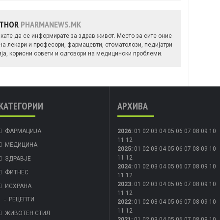
UTHOR
PHARMANEWS.MK
кате да се информирате за здрав живот. Место за сите оние
 на лекари и професори, фармацевти, стоматолози, педијатри
ија, корисни совети и одговори на медицински проблеми.
КАТЕГОРИИ
АРХИВА
ФАРМАЦИЈА
2026
:
01
02
03
04
05
06
07
08
09
10
11
12
МЕДИЦИНА
2025
:
01
02
03
04
05
06
07
08
09
10
11
12
ЗДРАВЈЕ
2024
:
01
02
03
04
05
06
07
08
09
10
ФИТНЕС
11
12
2023
:
01
02
03
04
05
06
07
08
09
10
ИСХРАНА
11
12
РЕЦЕПТИ
2022
:
01
02
03
04
05
06
07
08
09
10
11
12
ЖИВОТЕН СТИЛ
2021
:
01
02
03
04
05
06
07
08
09
10