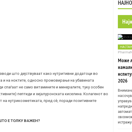
НАЈН
Нај
НАСТА
Pharma
Може л
намали
испиту
зводи што дејствуваат како нутритивни додатоци во
2026
ата и на ноктите, односно промовирање на убавината
и спаѓаат не само витамините и минералите, туку особен
Внимани
ктивните) пептиди и хијалуронската киселина. Колагенот во
насочув
 на нутрикозметиката, пред сѐ, поради позитивните
управув
напредн
автомат
овозмож
ШТО Е ТОЛКУ ВАЖЕН?
истражу