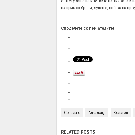
оштетување на клетките на ткивата и 
на пример брчки, лупење, појава на прв
Споделете со пријателите!
Collacare
Алкалоид
Колаген
RELATED POSTS