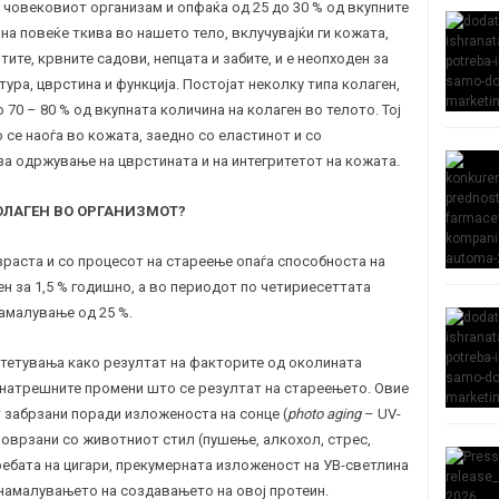
 човековиот организам и опфаќа од 25 до 30 % од вкупните
 на повеќе ткива во нашето тело, вклучувајќи ги кожата,
тите, крвните садови, непцата и забите, и е неопходен за
ура, цврстина и функција. Постојат неколку типа
колаген
,
о 70 – 80 % од вкупната количина на колаген во телото. Тој
 се наоѓа во кожата, заедно со еластинот и со
за одржување на цврстината и на интегритетот на кожата.
ОЛАГЕН ВО ОРГАНИЗМОТ?
зраста и со процесот на стареење опаѓа способноста на
н за 1,5 % годишно, а во периодот по четириесеттата
намалување од 25
%.
тетувања како резултат на факторите од околината
а внатрешните промени што се резултат на стареењето. Овие
забрзани поради изложеноста на сонце (
photo aging
– UV-
поврзани со животниот стил (пушење, алкохол, стрес,
требата на цигари, прекумерната изложеност на УВ-светлина
 намалувањето на создавањето на овој протеин.