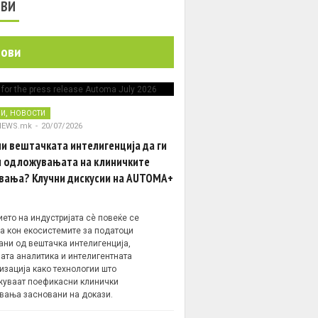
ОВИ
нови
,
НИ
НОВОСТИ
NEWS.mk
-
20/07/2026
и вештачката интелигенција да ги
 одложувањата на клиничките
вања? Клучни дискусии на AUTOMA+
ето на индустријата сè повеќе се
а кон екосистемите за податоци
ани од вештачка интелигенција,
ата аналитика и интелигентната
изација како технологии што
уваат поефикасни клинички
вања засновани на докази.