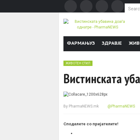
Search f
Skip to content
ФАРМАЊУЗ
ЗДРАВЈЕ
ЖИВ
ЖИВОТЕН СТИЛ
Вистинската уб
By
PharmaNEWS.mk
@PharmaNEWS
Споделете со пријателите!