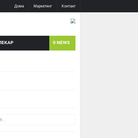
Дома
Маркетинг
Контакт
ЛЕКАР
0
NEWS
or: