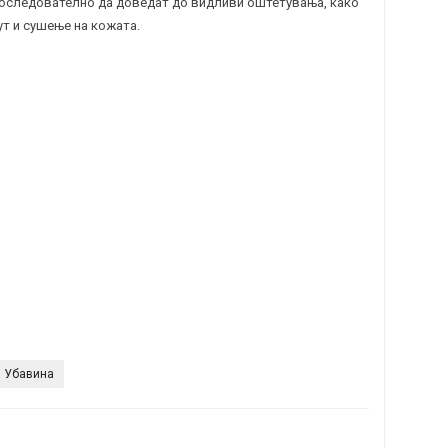
последователно да доведат до видливи оштетувања, како
ут и сушење на кожата.
Убавина