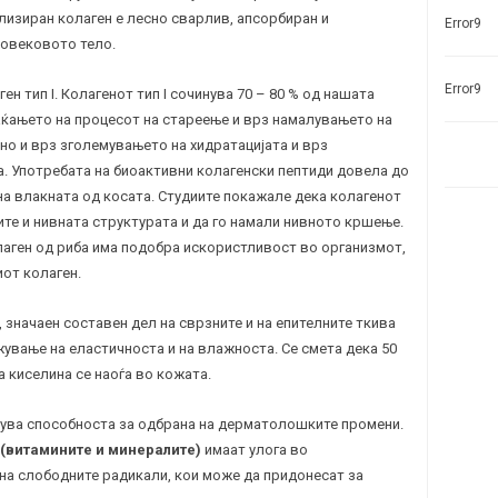
лизиран колаген е лесно сварлив, апсорбиран и
Error9
човековото тело.
Error9
ен тип I. Колагенот тип I сочинува 70 – 80 % од нашата
аќањето на процесот на стареење и врз намалувањето на
 но и врз зголемувањето на хидратацијата и врз
а.
Употребата на биоактивни колагенски пептиди довела до
на влакната од косата. Студиите покажале дека колагенот
те и нивната структурата и да го намали нивното кршење.
аген од риба има подобра искористливост во организмот,
иот колаген.
, значаен составен дел на сврзните и на епителните ткива
ржување на еластичноста и на влажноста. Се смета дека 50
а киселина се наоѓа во кожата.
лува способноста за одбрана нa дерматолошките промени.
(витамините и минералите)
имаат улога во
на слободните радикали, кои може да придонесат за