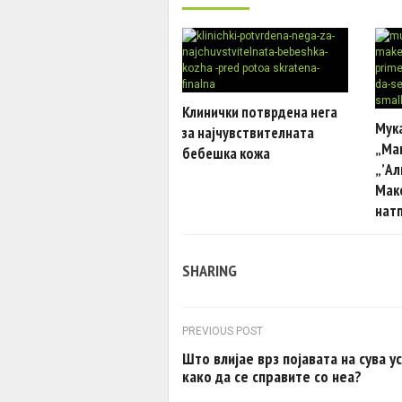
Клинички потврдена нега
Мук
за најчувствителната
„Мак
бебешка кожа
„’Ал
Мак
нат
SHARING
Post navigation
PREVIOUS POST
Што влијае врз појавата на сува ус
како да се справите со неа?