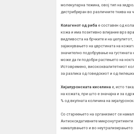
молекуларна тежина, овој тип на хидро
дистрибуиран во различните ткива на 
Колагенот од риба
е составен од колаг
кожа и има позитивно влијание врз вр
видливоста на брчките и на целулитот,
зајакнувањето на цврстината на кожат
значително подобрување на густината 
може да ги подобри растењето на нокти
Истовремено, висококвалитетниот кол
за разлика од говедскиот и од пилешк
Х
и
јалуронската киселина
е, исто така
на кожата, при што е значајна и за од
% од вкупната количина на хијалуронск
Со стареењето на организмот се нама
Антиоксидативните микронутритиенти
намалувањето и во неутрализирањето 