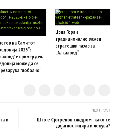
Црна Гора e
традиционално важен
аетов на Самитот
стратешки пазар за
едонија 2025“:
„Алкалоид“
калоид’ е пример дека
едонија може да се
преварува глобално“
NEXT POST
та и
Што е Сјогренов синдром , како се
дијагностицира и лекува?