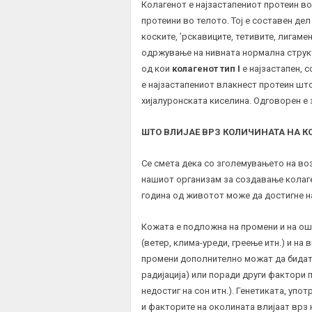
Колагенот е најзастапениот
протеин
во
протеини во телото. Тој е составен дел
коските, ’рскавиците, тетивите, лигамен
одржување на нивната нормална структ
од кои
колагенот тип
I
е најзастапен, с
е најзастапениот влакнест протеин што
хијалуронската киселина. Одговорен е 
ШТО ВЛИЈАЕ ВРЗ КОЛИЧИНАТА НА К
Се смета дека со зголемувањето на во
нашиот организам за создавање колаге
година од животот може да достигне 
Кожата е подложна на промени и на ош
(ветер, клима-уреди, греење итн.) и н
промени дополнително можат да бидат 
радијација) или поради други фактори 
недостиг на сон итн.). Генетиката, упо
и факторите на околината влијаат врз