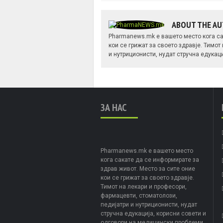
ABOUT THE A
Pharmanews.mk е вашето место кога са
кои се грижат за своето здравје. Тимот
и нутриционисти, нудат стручна едукац
ЗА НАС
Pharmanews.mk е вашето место
кога сакате да се информирате за
здрав живот. Место за сите оние
кои се грижат за своето здравје.
Тимот на лекари и професори,
фармацевти, стоматолози,
педијатри и нутриционисти, нудат
стручна едукација, корисни совети и
одговори на медицински проблеми.