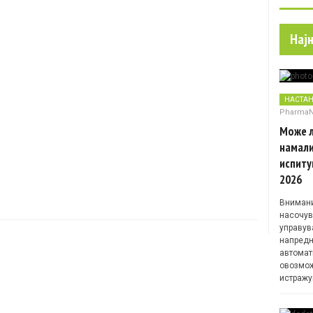
Нај
НАСТА
Pharma
Може л
намали
испиту
2026
Внимани
насочув
управув
напредн
автомат
овозмож
истражу