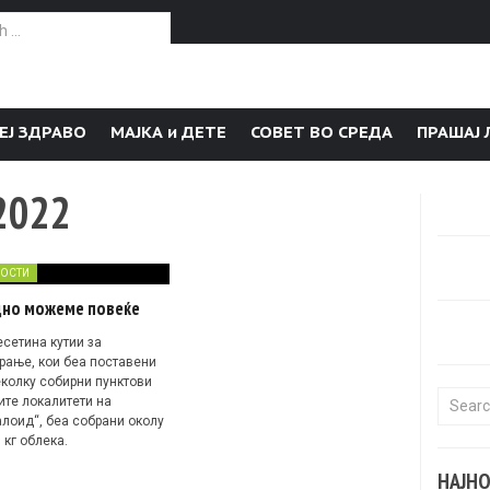
or:
ЕЈ ЗДРАВО
МАЈКА и ДЕТЕ
СОВЕТ ВО СРЕДА
ПРАШАЈ 
2022
ОСТИ
дно можеме повеќе
есетина кутии за
рање, кои беа поставени
еколку собирни пунктови
Search f
ите локалитети на
алоид“, беа собрани околу
 кг облека.
НАЈН