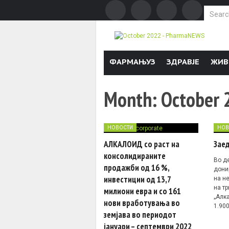
Search f
Skip to content
ФАРМАЊУЗ
ЗДРАВЈЕ
ЖИВ
Month:
October 
НОВОСТИ
НОВ
АЛКАЛОИД со раст на
Зае
консолидираните
Во д
продажби од 16 %,
дони
инвестиции од 13,7
на н
на тр
милиони евра и со 161
„Алк
нови вработувања во
1.900
земјава во периодот
јануари – септември 2022