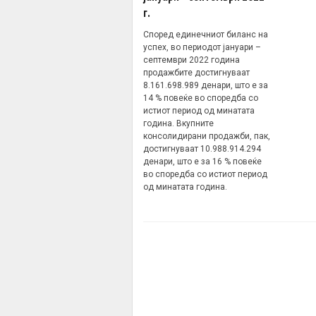
г.
Според единечниот биланс на
успех, во периодот јануари –
септември 2022 година
продажбите достигнуваат
8.161.698.989 денари, што е за
14 % повеќе во споредба со
истиот период од минатата
година. Вкупните
консолидирани продажби, пак,
достигнуваат 10.988.914.294
денари, што е за 16 % повеќе
во споредба со истиот период
од минатата година.