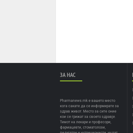
ЗА НАС
Pharmanews.mk е вашето место
кога сакате да се информирате за
здрав живот. Место за сите оние
кои се грижат за своето здравје.
Тимот на лекари и професори,
фармацевти, стоматолози,
педијатри и нутриционисти, нудат