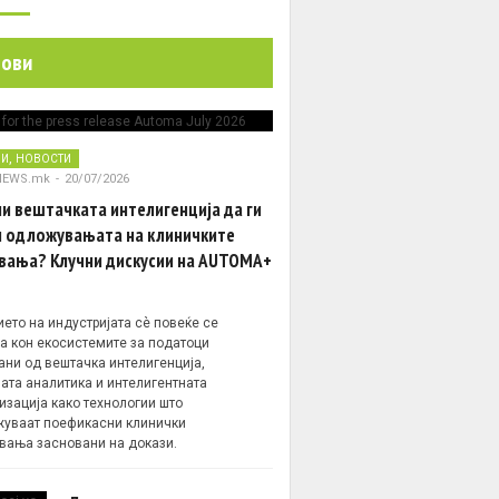
нови
,
НИ
НОВОСТИ
NEWS.mk
-
20/07/2026
и вештачката интелигенција да ги
 одложувањата на клиничките
вања? Клучни дискусии на AUTOMA+
ето на индустријата сè повеќе се
а кон екосистемите за податоци
ани од вештачка интелигенција,
ата аналитика и интелигентната
изација како технологии што
уваат поефикасни клинички
вања засновани на докази.