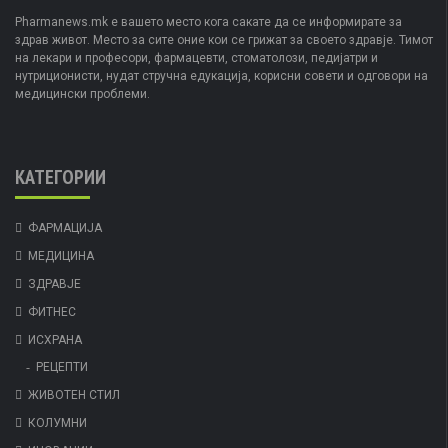
Pharmanews.mk е вашето место кога сакате да се информирате за
здрав живот. Место за сите оние кои се грижат за своето здравје. Тимот
на лекари и професори, фармацевти, стоматолози, педијатри и
нутриционисти, нудат стручна едукација, корисни совети и одговори на
медицински проблеми.
КАТЕГОРИИ
ФАРМАЦИЈА
МЕДИЦИНА
ЗДРАВЈЕ
ФИТНЕС
ИСХРАНА
РЕЦЕПТИ
ЖИВОТЕН СТИЛ
КОЛУМНИ