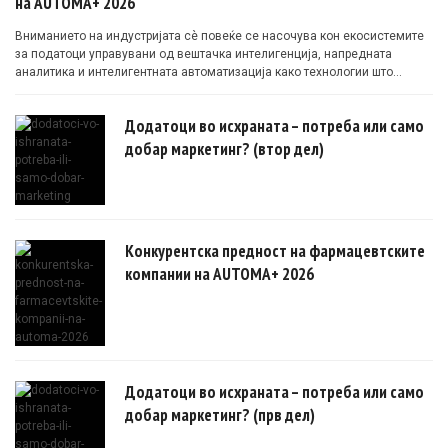
на AUTOMA+ 2026
Вниманието на индустријата сè повеќе се насочува кон екосистемите
за податоци управувани од вештачка интелигенција, напредната
аналитика и интелигентната автоматизација како технологии што
овозможуваат поефикасни клинички истражувања засновани на
докази.
Додатоци во исхраната – потреба или само
добар маркетинг? (втор дел)
Конкурентска предност на фармацевтските
компании на AUTOMA+ 2026
Додатоци во исхраната – потреба или само
добар маркетинг? (прв дел)