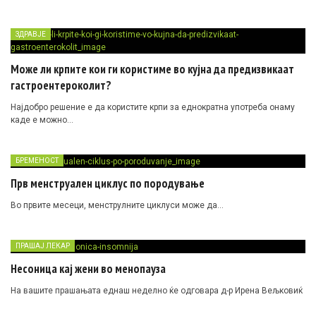
ЗДРАВЈЕ
Може ли крпите кои ги користиме во кујна да предизвикаат
гастроентероколит?
Најдобро решение е да користите крпи за еднократна употреба онаму
каде е можно…
БРЕМЕНОСТ
Прв менструален циклус по породување
Во првите месеци, менструлните циклуси може да…
ПРАШАЈ ЛЕКАР
Несоница кај жени во менопауза
На вашите прашањата еднаш неделно ќе одговара д-р Ирена Вељковиќ