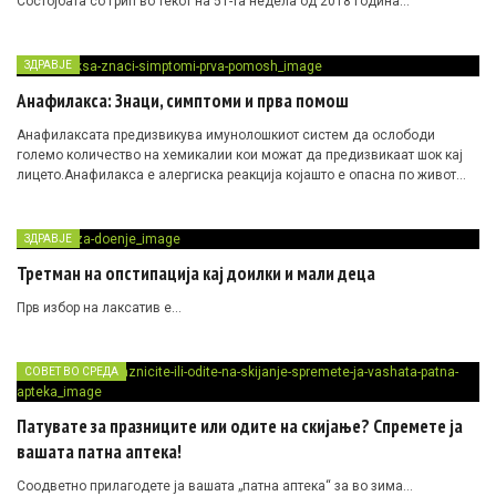
Состојбата со грип во текот на 51-та недела од 2018 година…
ЗДРАВЈЕ
Анафилакса: Знаци, симптоми и прва помош
Анафилаксата предизвикува имунолошкиот систем да ослободи
големо количество на хемикалии кои можат да предизвикаат
шок
кај
лицето.Анафилакса е алергиска реакција којашто е опасна по живот…
ЗДРАВЈЕ
Третман на опстипација кај доилки и мали деца
Прв избор на лаксатив е…
СОВЕТ ВО СРЕДА
Патувате за празниците или одите на скијање? Спремете ја
вашата патна аптека!
Соодветно прилагодете ја вашата „патна аптека“ за во зима…