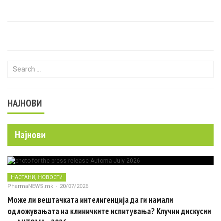
Search for:
НАЈНОВИ
Најнови
,
НАСТАНИ
НОВОСТИ
PharmaNEWS.mk
-
20/07/2026
Може ли вештачката интелигенција да ги намали
одложувањата на клиничките испитувања? Клучни дискусии