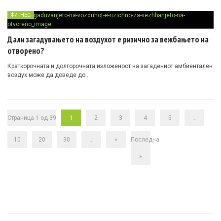
ФИТНЕС
Дали загадувањето на воздухот е ризично за вежбањето на
отворено?
Краткорочната и долгорочната изложеност на загадениот амбиентален
воздух може да доведе до…
Страница 1 од 39
1
2
3
4
5
...
10
20
30
...
»
Последна
»