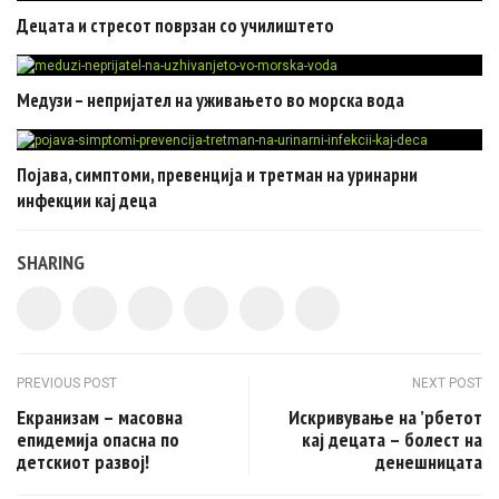
Децата и стресот поврзан со училиштето
Медузи – непријател на уживањето во морска вода
Појава, симптоми, превенција и третман на уринарни
инфекции кај деца
SHARING
Post navigation
PREVIOUS POST
NEXT POST
Екранизам – масовна
Искривување на ’рбетот
епидемија опасна по
кај децата – болест на
детскиот развој!
денешницата