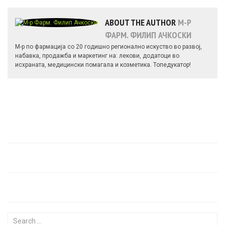
ABOUT THE AUTHOR
М-Р
ФАРМ. ФИЛИП АЧКОСКИ
М-р по фармација со 20 годишно регионално искуство во развој,
набавка, продажба и маркетинг на: лекови, додатоци во
исхраната, медицински помагала и козметика. Топедукатор!
Search for: