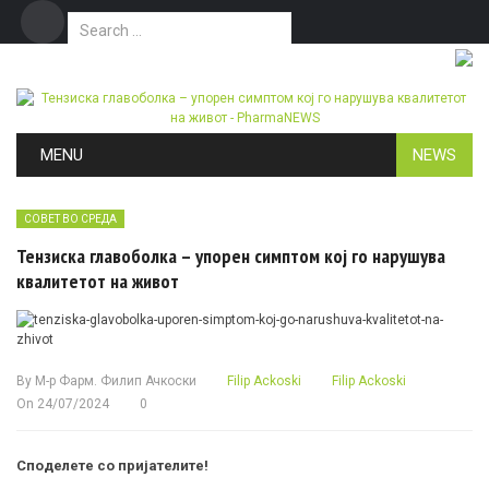
Search for:
Дома
Маркетинг
Контакт
Skip to content
MENU
NEWS
СОВЕТ ВО СРЕДА
Тензиска главоболка – упорен симптом кој го нарушува
квалитетот на живот
By
М-р Фарм. Филип Ачкоски
Filip Ackoski
Filip Ackoski
On
24/07/2024
0
Споделете со пријателите!