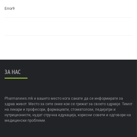
Error9
ЗА НАС
Pharmanews.mk е вашето место кога сакате да се информирате за
здрав живот. Место за сите оние кои се грижат за своето здравје. Тимот
на лекари и професори, фармацевти, стоматолози, педијатри и
нутриционисти, нудат стручна едукација, корисни совети и одговори на
медицински проблеми.