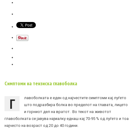
Симптоми на тензиска главоболка
Г
лавоболката е еден од најчестите симптоми кај луѓето
што подразбира болка во пределот на главата, лицето
и горниот дел на вратот. Во текот на животот
главоболката се јавува најмалку еднаш кај 70-95 % од луѓето и тоа
најчесто на возраст од 20 до 40 години.