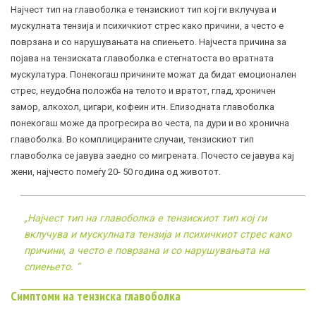
Најчест тип на главоболка е тензискиот тип кој ги вклучува и
мускулната тензија и психичкиот стрес како причини, а често е
поврзана и со нарушувањата на спиењето. Најчеста причина за
појава на тензиската главоболка е стегнатоста во вратната
мускулатура. Понекогаш причините можат да бидат емоционален
стрес, неудобна положба на телото и вратот, глад, хроничен
замор, алкохол, цигари, кофеин итн. Епизодната главоболка
понекогаш може да прогресира во честа, па дури и во хронична
главоболка. Во комплицираните случаи, тензискиот тип
главоболка се јавува заедно со мигрената. Почесто се јавува кај
жени, најчесто помеѓу 20- 50 година од животот.
„
Најчест тип на главоболка е тензискиот тип кој ги
вклучува и мускулната тензија и психичкиот стрес како
причини, а често е поврзана и со нарушувањата на
спиењето.
“
Симптоми на тензиска главоболка