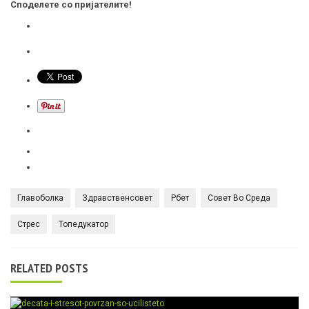
Споделете со пријателите!
Главоболка
Здравственсовет
Рбет
Совет Во Среда
Стрес
Топедукатор
RELATED POSTS