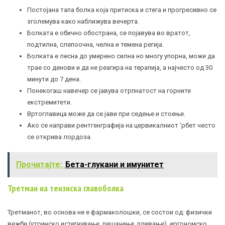
Постојана тапа болка која притиска и стега и прогресивно се
зголемува како наближува вечерта.
Болката е обично обострана, се појавува во вратот,
подтилна, слепоочна, челна и темена регија.
Болката е лесна до умерено силна но многу упорна, може да
трае со денови и да не реагира на терапија, а најчесто од 30
минути до 7 дена.
Понекогаш навечер се јавува отрпнатост на горните
екстремитети.
Вртоглавица може да се јави при седење и стоење.
Ако се направи рентгенграфија на цервикалниот ’рбет често
се открива лордоза.
Прочитајте:
Бета-глукани и имунитет
Третман на тензиска главоболка
Третманот, во основа не е фармаколошки, се состои од: физички
вежби (утринско истегнување, пешачење, пливање), ергономско