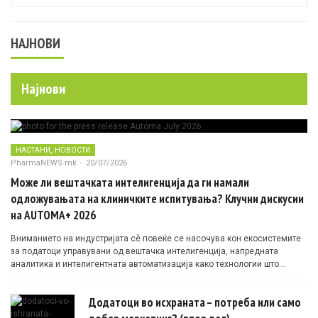
НАЈНОВИ
Најнови
,
НАСТАНИ
НОВОСТИ
PharmaNEWS.mk
-
20/07/2026
Може ли вештачката интелигенција да ги намали
одложувањата на клиничките испитувања? Клучни дискусии
на AUTOMA+ 2026
Вниманието на индустријата сè повеќе се насочува кон екосистемите
за податоци управувани од вештачка интелигенција, напредната
аналитика и интелигентната автоматизација како технологии што
овозможуваат поефикасни клинички истражувања засновани на
докази.
Додатоци во исхраната – потреба или само