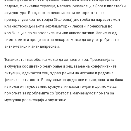
седење, физикална терапија, масажа, релаксација (јога и пилатес) и
акупунктура
. Во однос на лековите кои се користат, се
препорачува краткотрајна (5-дневна) употреба на парацетамол
или нестероидни анти инфламаторни лекови, понекогаш во
комбинација со миорелаксанти или анксиолитици. Зависно од
симптомите и процената на лекарот може да се употребуваат и
антиеметици и антидепресиви.
Тензиската главоболка може да се превенира. Превенцијата
вклучува соодветно реагирање и решавање на конфликтните
ситуации, адекватен сон, здрав режим на исхрана и редовна
физичка активност. Внесување на додатоци во исхраната на база
на
колаген
, глукозамин, куркума, индиски темјан и др. може да
помогнат за проблемите со ‘рбетот а магнезиумот помага за
мускулна релаксација и опуштање.