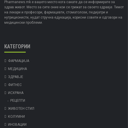
Pharmanews.mk е вашето место кога сакате да се информирате за
здрав живот. Место за сите оние кои се грижат за своето здравје. Тимот
на лекари и професори, фармацевти, стоматолози, педијатри и
нутриционисти, нудат стручна едукација, корисни совети и одговори на
медицински проблеми.
КАТЕГОРИИ
ФАРМАЦИЈА
МЕДИЦИНА
ЗДРАВЈЕ
ФИТНЕС
ИСХРАНА
РЕЦЕПТИ
ЖИВОТЕН СТИЛ
КОЛУМНИ
ИНОВАЦИИ