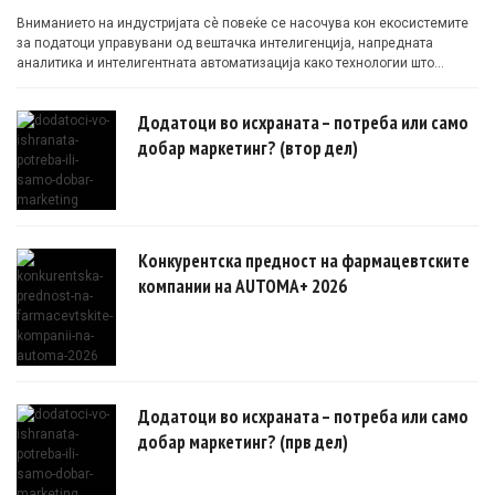
Вниманието на индустријата сè повеќе се насочува кон екосистемите
за податоци управувани од вештачка интелигенција, напредната
аналитика и интелигентната автоматизација како технологии што
овозможуваат поефикасни клинички истражувања засновани на
докази.
Додатоци во исхраната – потреба или само
добар маркетинг? (втор дел)
Конкурентска предност на фармацевтските
компании на AUTOMA+ 2026
Додатоци во исхраната – потреба или само
добар маркетинг? (прв дел)