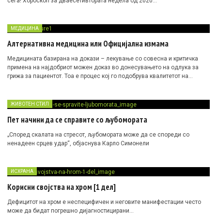
сега! Хороскоп за дваесетивтората недела од 2020…
МЕДИЦИНА
Алтернативна медицина или Официјална измама
Медицината базирана на докази – лекување со совесна и критичка
примена на најдобриот можен доказ во донесувањето на одлука за
грижа за пациентот. Тоа е процес кој го подобрува квалитетот на
здравствената заштита преку пронаоѓање и применување на
најдобрата клиничка пракса.
ЖИВОТЕН СТИЛ
Пет начини да се справите со љубомората
„Според скалата на стресот, љубомората може да се спореди со
ненадеен срцев удар“, објаснува Карло Симонели
ИСХРАНА
Корисни својства на хром [1 дел]
Дефицитот на хром е неспецифичен и неговите манифестации често
може да бидат погрешно дијагностицирани…