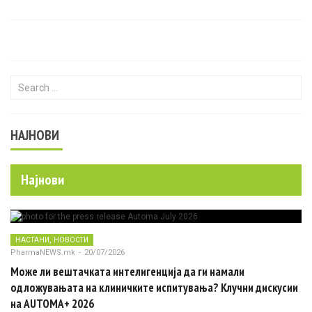
Search for:
НАЈНОВИ
Најнови
,
НАСТАНИ
НОВОСТИ
PharmaNEWS.mk
-
20/07/2026
Може ли вештачката интелигенција да ги намали
одложувањата на клиничките испитувања? Клучни дискусии
на AUTOMA+ 2026