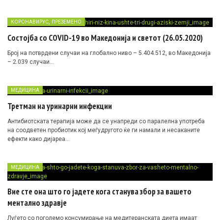
,
КОРОНАВИРУС
ПРЕЗЕМЕНО
Состојба со COVID-19 во Македонија и светот (26.05.2020)
Број на потврдени случаи на глобално ниво – 5.404.512, во Македонија
– 2.039 случаи…
МЕДИЦИНА
Третман на уринарни инфекции
Антибиотската терапија може да се унапреди со паралелна употреба
на соодветен пробиотик кој меѓудругото ќе ги намали и несаканите
ефекти како дијареа…
МЕДИЦИНА
Вие сте она што го јадете кога станува збор за вашето
ментално здравје
Луѓето со поголемо консумирање на медитеранската диета имаат