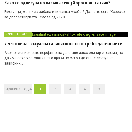
Како се однесува во кафана секој Хороскопски знак?
Емотивци, желни за забава или чашка муабет? Дознајте сега! Хороскоп
за дваесетипрвата недела од 2020…
ЖИВОТЕН СТИЛ
7 митови за сексуалната зависност што треба да ги знаете
Ако човек пие често веројатноста да стане алкохоличар е голема, но
да има секс честопати не го прави по склон да стане сексуален
зависник…
Страница 1 од 4
1
2
3
4
»