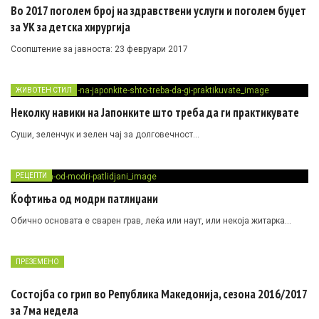
Во 2017 поголем број на здравствени услуги и поголем буџет
за УК за детска хирургија
Соопштение за јавноста: 23 февруари 2017
ЖИВОТЕН СТИЛ
Неколку навики на Јапонките што треба да ги практикувате
Суши, зеленчук и зелен чај за долговечност…
РЕЦЕПТИ
Ќофтиња од модри патлиџани
Обично основата е сварен грав, леќа или наут, или некоја житарка…
ПРЕЗЕМЕНО
Состојба со грип во Република Македонија, сезона 2016/2017
за 7ма недела