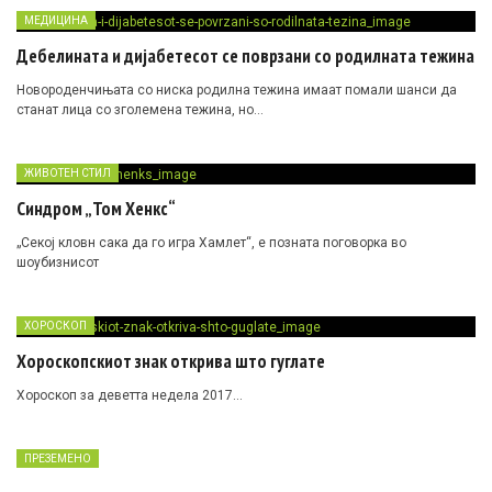
МЕДИЦИНА
Дебелината и дијабетесот се поврзани со родилната тежина
Новороденчињата со ниска родилна тежина имаат помали шанси да
станат лица со зголемена тежина, но…
ЖИВОТЕН СТИЛ
Синдром „Том Хенкс“
„Секој кловн сака да го игра Хамлет“, е позната поговорка во
шоубизнисот
ХОРОСКОП
Хороскопскиот знак открива што гуглате
Хороскоп за деветта недела 2017…
ПРЕЗЕМЕНО