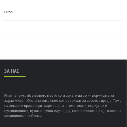
Error9
ЗА НАС
Pharmanews.mk е вашето место кога сакате да се информирате за
здрав живот. Место за сите оние кои се грижат за своето здравје. Тимот
на лекари и професори, фармацевти, стоматолози, педијатри и
нутриционисти, нудат стручна едукација, корисни совети и одговори на
медицински проблеми.