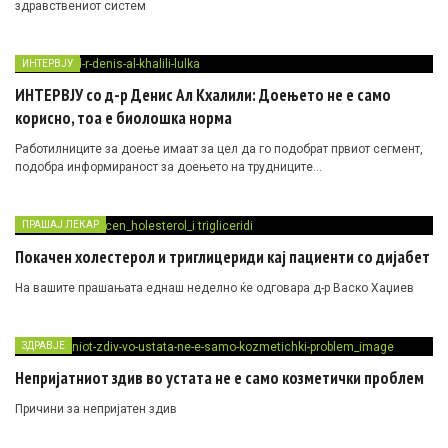
здравствениот систем
ИНТЕРВЈУ
ИНТЕРВЈУ со д-р Денис Ал Кхалили: Доењето не е само
корисно, тоа е биолошка норма
Работилниците за доење имаат за цел да го подобрат првиот сегмент,
подобра информираност за доењето на трудниците…
ПРАШАЈ ЛЕКАР
Покачен холестерол и триглицериди кај пациенти со дијабет
На вашите прашањата еднаш неделно ќе одговара д-р Васко Хаџиев
ЗДРАВЈЕ
Непријатниот здив во устата не е само козметички проблем
Причини за непријатен здив