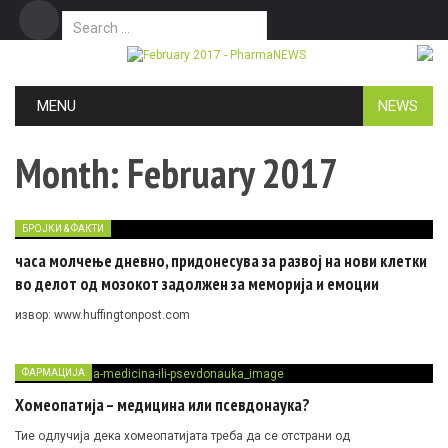
Search for:
Дома
Маркетинг
Контакт
Skip to content
MENU
NEWS
Month:
February 2017
БРОЈКИ & ФАКТИ
часа молчење дневно, придонесува за развој на нови клетки
во делот од мозокот задолжен за меморија и емоции
извор: www.huffingtonpost.com
ФАРМАЦИЈА
Хомеопатија – медицина или псевдонаука?
Тие одлучија дека хомеопатијата треба да се отстрани од