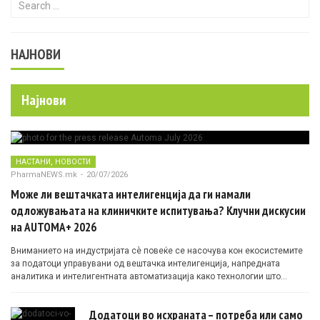
НАЈНОВИ
Најнови
,
НАСТАНИ
НОВОСТИ
PharmaNEWS.mk
-
20/07/2026
Може ли вештачката интелигенција да ги намали
одложувањата на клиничките испитувања? Клучни дискусии
на AUTOMA+ 2026
Вниманието на индустријата сè повеќе се насочува кон екосистемите
за податоци управувани од вештачка интелигенција, напредната
аналитика и интелигентната автоматизација како технологии што
овозможуваат поефикасни клинички истражувања засновани на
докази.
Додатоци во исхраната – потреба или само