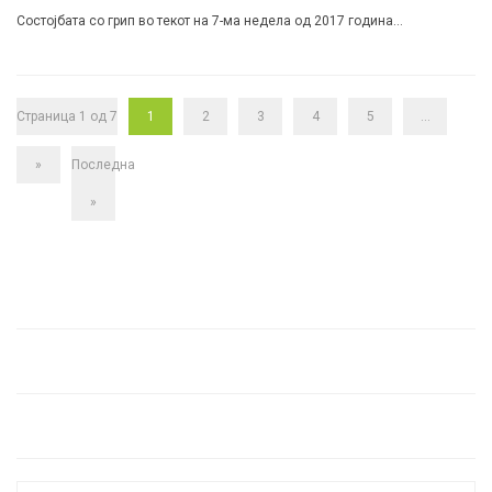
Состојбата со грип во текот на 7-ма недела од 2017 година…
Страница 1 од 7
1
2
3
4
5
...
»
Последна
»
Search for: