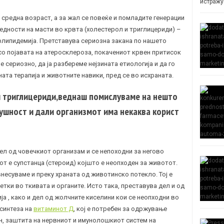
истражу
 средна возраст, а за жал се повеќе и помладите генерации
редности на
масти во крвта
(
холестерол
и триглицериди) –
ерлипидемија. Претставува сериозна закана по нашето
со појавата на
атеросклероза
, покачениот крвен притисок
 сериозно, да ја разбереме нејзината етиологија и да го
ата терапија и животните навики, пред се во исхраната.
 и триглицериди,веднаш помислуваме на нешто
сушност и дали организмот има некаква корист
ел од човечкиот организам и се непоходни за негово
 е супстанца (стероид) којшто е неопходен за животот.
внесуваме и преку храната од животинско потекло. Тој е
етки во ткивата и органите. Исто така, преставува дел и од
ја , како и дел од жолчните киселини кои се неопходни во
 синтеза на
витаминот Д
, кој е потребен за одржување
н, заштита на нервниот и имунолошкиот систем на