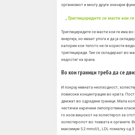
организмот и многу други значајни функ
„Триглицеридите се масти кои ги 
Триглицеридите се масти кои ги има во
енергија, но имаат улога и да ја склад
калории кои телото не ги користи ведн
триглицериди. Тие се складираат во ма
недостиг на храна.
Во кои граници треба да се дв
И покрај нивната неопходност, холесте
повисоки концентрации во крвта. Пост
движат во одредени граници. Мала ко
честички наречени
липопротеини
класи
го носи вишокот на холестерол за отс
холестеролот во ткивата и органите. В
максимум 5.2 mmol/L, LDL помалку од 3 