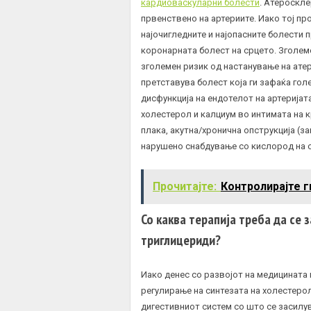
кардиоваскуларни болести
. Атероскле
првенствено на артериите. Иако тој про
најочигледните и најопасните болести
коронарната болест на срцето. Зголем
зголемен ризик од настанување на ат
претставува болест која ги зафаќа гол
дисфункција на ендотелот на артеријат
холестерол и калциум во интимата на
плака, акутна/хронична опструкција (з
нарушено снабдување со кислород на о
Прочитајте:
Контролирајте г
Со каква терапија треба да се 
триглицериди?
Иако денес со развојот на медицината
регулирање на синтезата на холестеро
дигестивниот систем со што се засилув