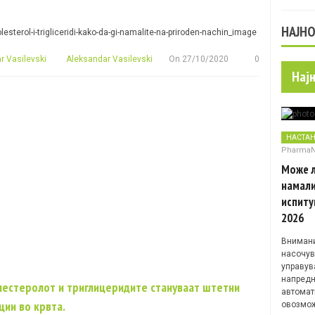
НАЈН
 Vasilevski
Aleksandar Vasilevski
On
27/10/2020
0
Нај
НАСТА
Pharma
Може л
намали
испиту
2026
Внимани
насочув
управув
напредн
олестеролот и триглицеридите стануваат штетни
автомат
ции во крвта.
овозмож