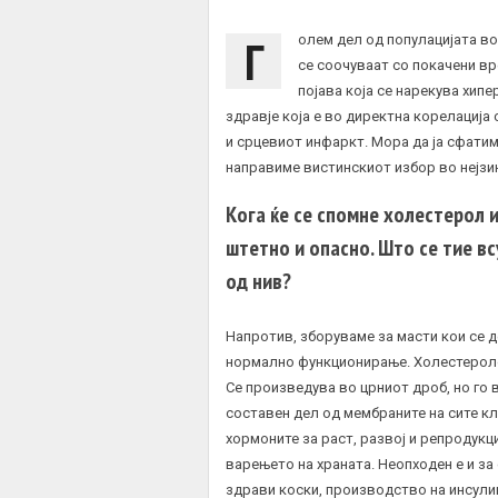
Г
олем дел од популацијата во
се соочуваат со покачени в
појава која се нарекува хип
здравје која е во директна корелација 
и срцевиот инфаркт. Мора да ја сфатиме
направиме вистинскиот избор во нејзин
Кога ќе се спомне холестерол
штетно и опасно. Што се тие в
од нив?
Напротив, зборуваме за масти кои се д
нормално функционирање. Холестеролот
Се произведува во црниот дроб, но го 
составен дел од мембраните на сите кл
хормоните за раст, развој и репродукци
варењето на храната. Неопходен е и за
здрави коски, производство на инсули