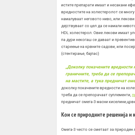
истите препарати имаат и несакани ефе
вредностите на холестеролот се многу 
намалуваат неговото ниво, или лекови 
дејствуваат со цел да се намали нивото
HDL холестерол. Овие лекови имаат уло
па дури некогаш се даваат и превентив
стареење на крвните садови, или посе
(стентирање, бајпас)
„Доколку покачените вредности 
граничните, треба да се препора
на мастите, а тука предничат ом
доколку покачените вредности на холе
треба да се препорачаат суплементи,
п
предничат омега-3 масни киселини,црве
Кои се природните решенија и 
Омега-3 често се сметаат за природен