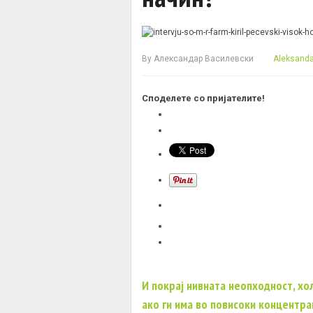
By
Александар Василевски
Aleksandar
Споделете со пријателите!
И покрај нивната неопходност, х
ако ги има во повисоки концентра