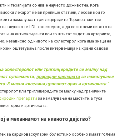
кти и терапијата со нив е најчесто доживотна. Кога
високи лекарот ќе ви препише статини, лекови кои го
кои ги намалуваат триглицеридите. Терапевтски тие
 на вкупниот и LDL холестерол, а да се зголеми нивото на
га и на антиоксиданти кои го штитат ѕидот на артериите,
но, независно од нивото на холестерол кога има знаци на
риозни оштетувања после интервенција на крвни садови
на холестеролот или триглицеридите се малку над
чаат суплементи,
природни препарати
за намалување
ега-3 масни киселини,црвениот ориз и артичоката.“
стеролот или триглицеридите се малку над граничните,
риродни препарати
за намалување на мастите, а тука
ниот ориз и артичоката.
кој е механизмот на нивното дејство?
 лек за кардиоваскуларни болести,но особено имаат голема