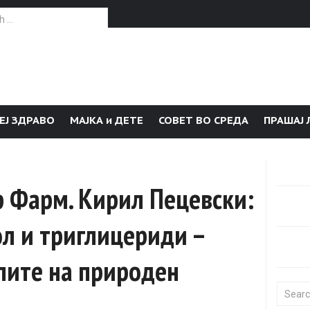
or:
ЕЈ ЗДРАВО
МАЈКА и ДЕТЕ
СОВЕТ ВО СРЕДА
ПРАШАЈ 
р Фарм. Кирил Пецевски:
ол и триглицериди –
лите на природен
Search f