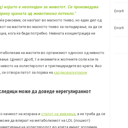
д) којшто е неопходен за животот. Се произведува
Error9
преку храната од животинско потекло.“
еќе рековме, се наоѓаат во масното ткиво, но еден дел од
кот на мастите во масното ткиво за складирање, за да се
Error9
цна, кога ќе биде потребно. Нивната концентрација не
етаболизам на мастите во организмот односно од нивното
ње. Црниот дроб, т.е ензимите и жолчните соли кои ги
а нивото на холестеролот и триглицеридите во крвта. Ако
, се отвора патот за појава на
кардиоваскуларни
оследици може да доведе нерегулираниот
во начинот на исхрана и
стилот на живеење
, а не треба да се
 може да влијаат на метаболизмот на LDL (лошиот)
реметување на холестеролот во крвта имаат зголемен