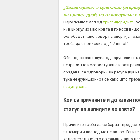
„Холестеролот е супстанца (стерои
во црниот дроб, но го внесуваме и 
Најголемиот дел од
триглицеридите
, в
нив циркулира во крвта и го носи вишо
ослободат како извор на енергија подо
треба да е повисока од 1,7 mmol/L.
Обично, се започнува од нарушениот м
неправилно искористување и разградува
создава, се одговорни за регулација н
тука не функционира се како што треба
нарушувања
.
Кои се причините и до какви п
статус на липидите во крвта?
Причините треба да се бараат пред се 
занемари и наследниот фактор. Гените
холестерол. Луѓето со фамилијарно по