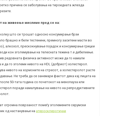
оретко причина се заболувања на тироидната
жлезда
резите.
от на живеење мислиме пред се на:
тколку што се трошат односно консумирање брзи
бело брашно и бели тестенини, премногу заситени масти во
со), алкохол, прескокнување појадок и консумирање грицки
води кон зголемување на телесната тежина т.е дебелеење.
ив редовната физичка активност може да го намали
 и да го зголеми нивото на HDL (добриот) холестерол.
ува нивото на хормоните на стресот, а холестеролот расте
здавање. Не треба да се занемари фактот дека кај лицата на
 после 50-тата година со почетокот на
менопауза
или
естерол поради намалување на нивото на репродуктивните
ролот.
ат огромна поврзаност помеѓу зголемените серумски
зик од настанување на
атеросклеротични