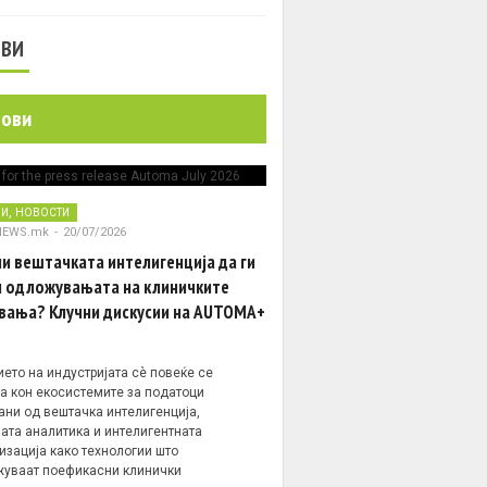
ОВИ
нови
,
НИ
НОВОСТИ
NEWS.mk
-
20/07/2026
и вештачката интелигенција да ги
 одложувањата на клиничките
вања? Клучни дискусии на AUTOMA+
ето на индустријата сè повеќе се
а кон екосистемите за податоци
ани од вештачка интелигенција,
ата аналитика и интелигентната
изација како технологии што
уваат поефикасни клинички