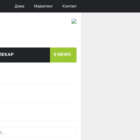
Дома
Маркетинг
Контакт
ЛЕКАР
0
NEWS
or: