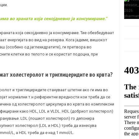
ции.
има во храната која секојдневно ја консумираме.“
 храната која секојдневно ја консумираме. Тие обезбедуваат
ираат енергијата во вид на резерва. Кога јадеме, вишокот
аш (особено од јаглехидратите), ги претвора во
сните клетки во телото и се користат подоцна, при
ижат холестеролот и триглицеридите во крвта?
ролот и триглицеридите стануваат штетни ако ги има во
ојат нормални т.н референтни вредности кои треба да се
личина од холестеролот циркулира во крвта во комплексни
фицирани како HDL, LDL и VLDL. HDL (добриот холестерол)
транување. LDL (лошиот холестерол) го депонира
купниот холестерол (LDL и HDL) треба да изнесува
mmol/L, а HDL треба да е над 1 mmol/L.