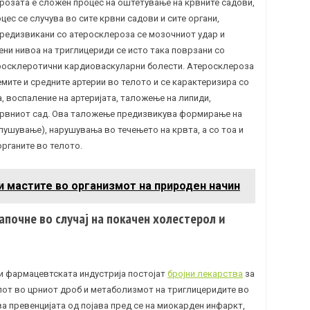
розата е сложен процес на оштетување на крвните садови,
цес се случува во сите крвни садови и сите органи,
 предизвикани со атеросклероза се мозочниот удар и
ени нивоа на триглицериди се исто така поврзани со
еросклеротични кардиоваскуларни болести. Aтеросклероза
емите и средните артерии во телото и се карактеризира со
а, воспаление на артеријата, таложење на липиди,
 крвниот сад. Ова таложење предизвикува формирање на
апушување), нарушувања во течењето на крвта, а со тоа и
рганите во телото.
и мастите во организмот на природен начин
започне во случај на покачен холестерол и
 и фармацевтската индустрија постојат
бројни лекарства
за
лот во црниот дроб и метаболизмот на триглицеридите во
а превенцијата од појава пред се на миокарден инфаркт,