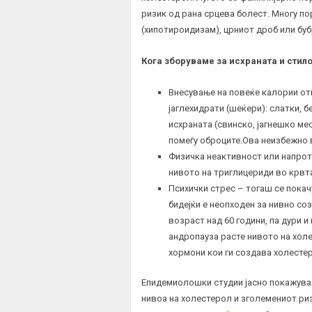
ризик од рана срцева болест. Многу п
(хипотироидизам), црниот дроб или буб
Кога зборуваме за исхраната и стил
Внесување на повеќе калории о
јаглехидрати (шеќери): слатки, 
исхраната (свинско, јагнешко ме
помеѓу оброците.Ова неизбежно 
Физичка неактивност или напрот
нивото на триглицериди во крвта
Психички стрес – тогаш се покач
бидејќи е неопходен за нивно со
возраст над 60 години, па дури и
андропауза расте нивото на хол
хормони кои ги создава холесте
Епидемиолошки студии јасно покажува
нивоа на холестерол и зголемениот ри