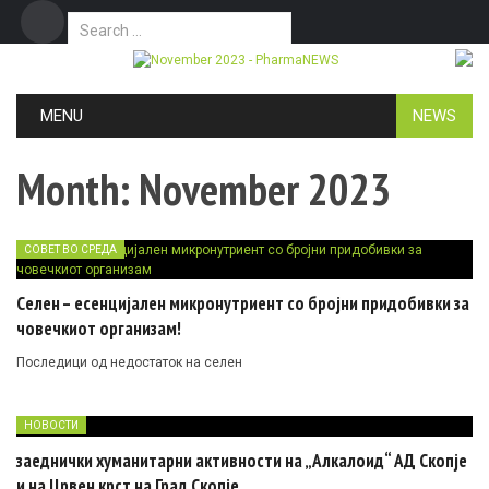
Search for:
Дома
Маркетинг
Контакт
Skip to content
MENU
NEWS
Month:
November 2023
СОВЕТ ВО СРЕДА
Селен – есенцијален микронутриент со бројни придобивки за
човечкиот организам!
Последици од недостаток на селен
НОВОСТИ
заеднички хуманитарни активности на „Алкалоид“ АД Скопје
и на Црвен крст на Град Скопје