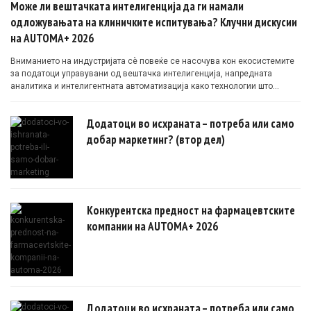
Може ли вештачката интелигенција да ги намали
одложувањата на клиничките испитувања? Клучни дискусии
на AUTOMA+ 2026
Вниманието на индустријата сè повеќе се насочува кон екосистемите
за податоци управувани од вештачка интелигенција, напредната
аналитика и интелигентната автоматизација како технологии што
овозможуваат поефикасни клинички истражувања засновани на
докази.
Додатоци во исхраната – потреба или само
добар маркетинг? (втор дел)
Конкурентска предност на фармацевтските
компании на AUTOMA+ 2026
Додатоци во исхраната – потреба или само