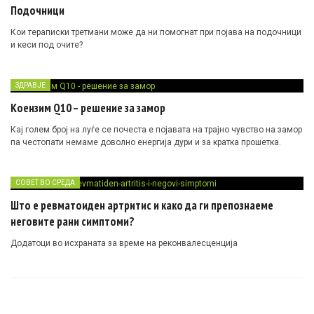
Подочници
Кои тераписки третмани може да ни помогнат при појава на подочници
и кеси под очите?
ЗДРАВЈЕ
Коензим Q10 – решение за замор
Кај голем број на луѓе се почеста е појавата на трајно чувство на замор
па честопати немаме доволно енергија дури и за кратка прошетка.
СОВЕТ ВО СРЕДА
Што е ревматоиден артритис и како да ги препознаеме
неговите рани симптоми?
Додатоци во исхраната за време на реконвалесценција