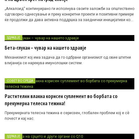
„Алкалоид“ континуирано ги исполнува своите заложби за општествено
одговорно однесување и преку конкретни проекти и позитивни примери
ќе продолжи да дава активна поддршка за заеднички иницијативи кои
имаат цел да ги поттикнат хуманоста и човековата солидарност
ЗДРАВЈЕ
Бета-глукан – чувар на нашето здравје
Механизмот кој има задача да го одбрани организмот од овие штетни
влијанија се нарекува имунолошки систем.
СОВЕТ ВО СРЕДА
Растителни влакна корисен суплемент во борбата со
прекумерна телесна тежина!
Прекумерната телесна тежина е сериозен, глобален проблем кој е сè
почест и кај нас.
ЗДРАВЈЕ