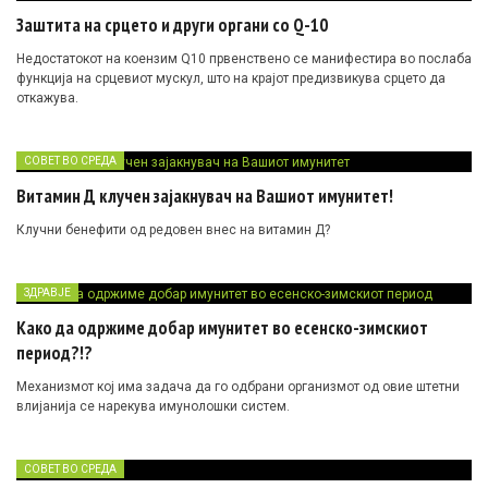
Заштита на срцето и други органи со Q-10
Недостатокот на коензим Q10 првенствено се манифестира во послаба
функција на срцевиот мускул, што на крајот предизвикува срцето да
откажува.
СОВЕТ ВО СРЕДА
Витамин Д клучен зајакнувач на Вашиот имунитет!
Клучни бенефити од редовен внес на витамин Д?
ЗДРАВЈЕ
Како да одржиме добар имунитет во есенско-зимскиот
период?!?
Механизмот кој има задача да го одбрани организмот од овие штетни
влијанија се нарекува имунолошки систем.
СОВЕТ ВО СРЕДА