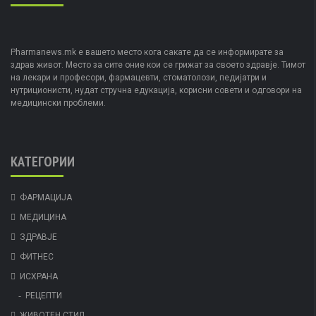
Pharmanews.mk е вашето место кога сакате да се информирате за
здрав живот. Место за сите оние кои се грижат за своето здравје. Тимот
на лекари и професори, фармацевти, стоматолози, педијатри и
нутриционисти, нудат стручна едукација, корисни совети и одговори на
медицински проблеми.
КАТЕГОРИИ
ФАРМАЦИЈА
МЕДИЦИНА
ЗДРАВЈЕ
ФИТНЕС
ИСХРАНА
РЕЦЕПТИ
ЖИВОТЕН СТИЛ