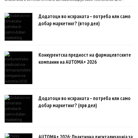
овозможуваат поефикасни клинички истражувања засновани на
докази.
Додатоци во исхраната – потреба или само
добар маркетинг? (втор дел)
Конкурентска предност на фармацевтските
компании на AUTOMA+ 2026
Додатоци во исхраната – потреба или само
добар маркетинг? (прв дел)
AUTOMA+ 2026: Практична дигитализација за