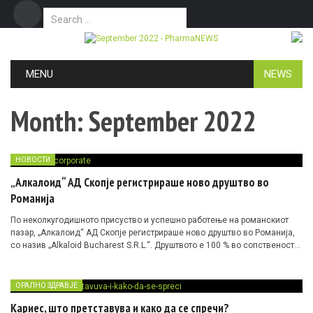
Search for:
Дома
Маркетинг
Контакт
Skip to content
MENU
NEWS
Month:
September 2022
НОВОСТИ
„Алкалоид“ АД Скопје регистрираше ново друштво во
Романија
По неколкугодишното присуство и успешно работење на романскиот
пазар, „Алкалоид“ АД Скопје регистрираше ново друштво во Романија,
со назив „Alkaloid Bucharest S.R.L.“. Друштвото е 100 % во сопственост
на компанијата.
ОРАЛНО ЗДРАВЈЕ
Кариес, што претставува и како да се спречи?