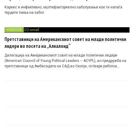
Кариес е инфективно, мултифакториелно заболување кое ги напаѓа
тврдите ткива на забот.
НОВОСТИ
Претставници на Американскиот совет на млади политички
лидери во посета на „Алкалоид“
Делегација на Американскиот совет на млади политички лидери
(American Council of Young Political Leaders – ACYPL), во придружба на
претставници од Амбасадата на САД во Скопје, оствари работна
посета на „Алкалоид“.