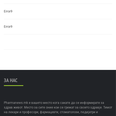
Error9
Error9
ЗА НАС
Pharmanews.mk е вашето место кога сакате да се информирате за
здрав живот. Место за сите оние кои се грижат за своето здравје. Тимот
на лекари и професори, фармацевти, стоматолози, педијатри и