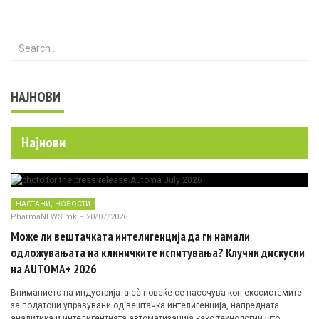
Search for:
НАЈНОВИ
Најнови
,
НАСТАНИ
НОВОСТИ
PharmaNEWS.mk
-
20/07/2026
Може ли вештачката интелигенција да ги намали
одложувањата на клиничките испитувања? Клучни дискусии
на AUTOMA+ 2026
Вниманието на индустријата сè повеќе се насочува кон екосистемите
за податоци управувани од вештачка интелигенција, напредната
аналитика и интелигентната автоматизација како технологии што