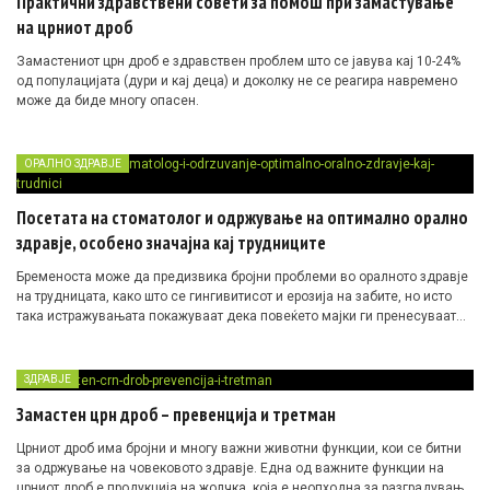
Практични здравствени совети за помош при замастување
технолошка целина за нормално работење на околу 50 кадри.
на црниот дроб
Замастениот црн дроб е здравствен проблем што се јавува кај 10-24%
од популацијата (дури и кај деца) и доколку не се реагира навремено
може да биде многу опасен.
ОРАЛНО ЗДРАВЈЕ
Посетата на стоматолог и одржување на оптимално орално
здравје, особено значајна кај трудниците
Бременоста може да предизвика бројни проблеми во оралното здравје
на трудницата, како што се гингивитисот и ерозија на забите, но исто
така истражувањата покажуваат дека повеќето мајки ги пренесуваат
бактериите кои предизвикуваат кариес на своите децата.
ЗДРАВЈЕ
Замастен црн дроб – превенција и третман
Црниот дроб има бројни и многу важни животни функции, кои се битни
за одржување на човековото здравје. Една од важните функции на
црниот дроб е продукција на жолчка, која е неопходна за разградување