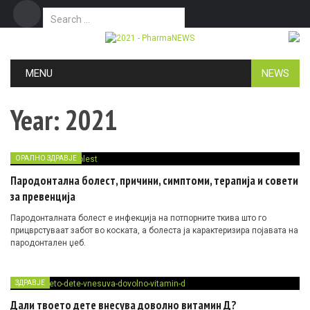
Search for:
Дома
Маркетинг
Контакт
Skip to content
MENU
NEWS
Year:
2021
ОРАЛНО ЗДРАВЈЕ
Пародонтална болест, причини, симптоми, терапија и совети
за превенција
Пародонталната болест е инфекција на потпорните ткива што го
прицврстуваат забот во коската, а болеста ја карактеризира појавата на
пародонтален џеб.
ЗДРАВЈЕ
Дали твоето дете внесува доволно витамин Д?