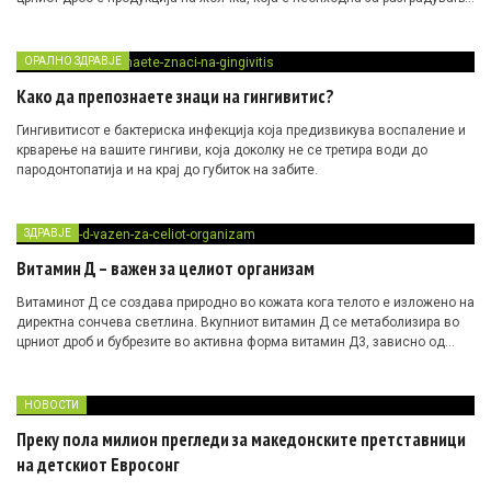
на мастите, а помага и во апсорпцијата на супстанциите растворливи
во масти, како и апсорпцијата на витамините А, Д, Е и К.
ОРАЛНО ЗДРАВЈЕ
Како да препознаете знаци на гингивитис?
Гингивитисот е бактериска инфекција која предизвикува воспаление и
крварење на вашите гингиви, која доколку не се третира води до
пародонтопатија и на крај до губиток на забите.
ЗДРАВЈЕ
Витамин Д – важен за целиот организам
Витаминот Д се создава природно во кожата кога телото е изложено на
директна сончева светлина. Вкупниот витамин Д се метаболизира во
црниот дроб и бубрезите во активна форма витамин Д3, зависно од
потребите на организмот.
НОВОСТИ
Преку пола милион прегледи за македонските претставници
на детскиот Евросонг