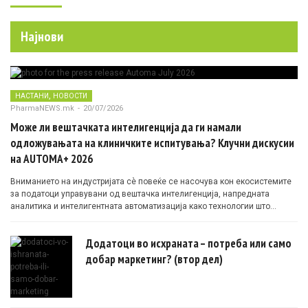
Најнови
,
НАСТАНИ
НОВОСТИ
PharmaNEWS.mk
-
20/07/2026
Може ли вештачката интелигенција да ги намали
одложувањата на клиничките испитувања? Клучни дискусии
на AUTOMA+ 2026
Вниманието на индустријата сè повеќе се насочува кон екосистемите
за податоци управувани од вештачка интелигенција, напредната
аналитика и интелигентната автоматизација како технологии што
овозможуваат поефикасни клинички истражувања засновани на
докази.
Додатоци во исхраната – потреба или само
добар маркетинг? (втор дел)