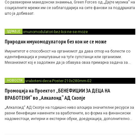
Со развиорени македонски знамиња, Green Forces од „Дајте музика“ на
социјалните мрежи им се заблагодарија на сите фанови за поддршката
што ја добиваат.
ЗДРАВЈЕ
Природни имуномодулатори без кои не се може
Имунитетот е способност на организмот да дава отпор на болести со
идентификација и уништување на туѓи супстанци или организми.
Механизмот кој е задолжен да ја обавува оваа примарна задача за
одбрана на нашиот организам е имунолошкиот систем.
НОВОСТИ
Промоција на Проектот „БЕНЕФИЦИИ ЗА ДЕЦА НА
ВРАБОТЕНИ“ во „Алкалоид“ АД Скопје
„Алкалоид“ АД Скопје на годишно ниво алоцира значителни ресурси за
разни бенефиции наменети за вработените, во форма на финансиски
надоместоци, интерни и екстерни обуки, доедукација, дополнително
здравствено осигурување и слично.