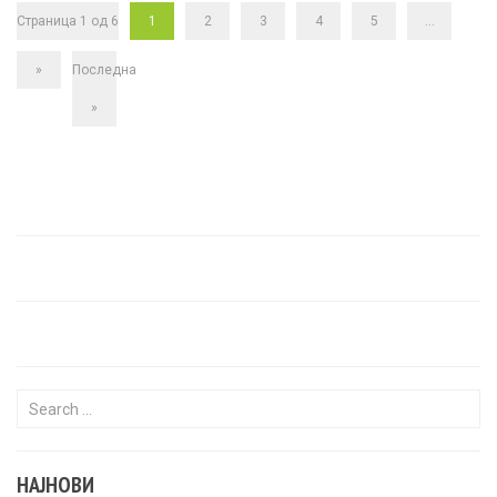
Страница 1 од 6
1
2
3
4
5
...
»
Последна
»
Search for:
НАЈНОВИ