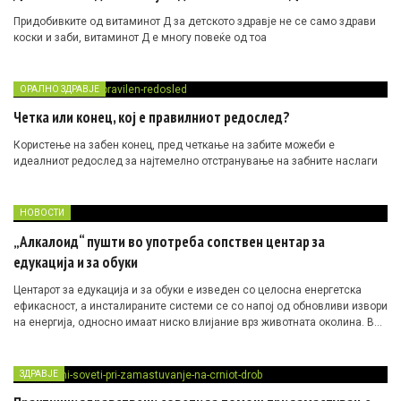
Придобивките од витаминот Д за детското здравје не се само здрави
коски и заби, витаминот Д е многу повеќе од тоа
ОРАЛНО ЗДРАВЈЕ
Четка или конец, кој е правилниот редослед?
Користење на забен конец, пред четкање на забите можеби е
идеалниот редослед за најтемелно отстранување на забните наслаги
НОВОСТИ
„Алкалоид“ пушти во употреба сопствен центар за
едукација и за обуки
Центарот за едукација и за обуки е изведен со целосна енергетска
ефикасност, а инсталираните системи се со напој од обновливи извори
на енергија, односно имаат ниско влијание врз животната околина. Во
рамките на едукативниот центар се наоѓа тренинг-лабораторија, која
опфаќа централна лабораторија, просторија за обработка на податоци,
посебни простории за прецизни ваги и за ултразвучни бањи, две
ЗДРАВЈЕ
предавални и други помошни простории, со кои се обезбедува