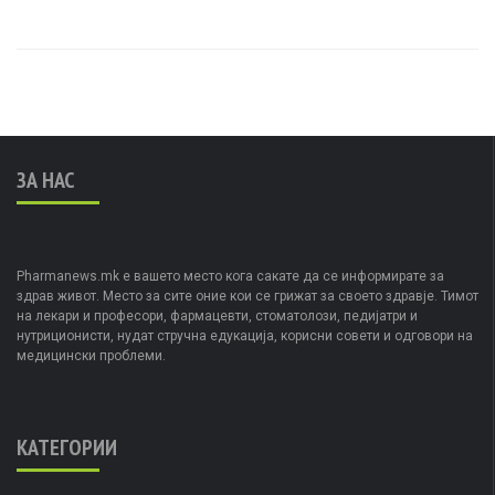
ЗА НАС
Pharmanews.mk е вашето место кога сакате да се информирате за
здрав живот. Место за сите оние кои се грижат за своето здравје. Тимот
на лекари и професори, фармацевти, стоматолози, педијатри и
нутриционисти, нудат стручна едукација, корисни совети и одговори на
медицински проблеми.
КАТЕГОРИИ