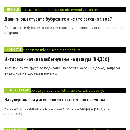
ЗДРАВЈЕ
Дали ги оштетувате бубрезите а не сте свесни за тоа?
Заштитете ги бубрезите со мали промени на животниот стил и начин на
исхрана
НОВОСТИ
Интересен начин за избегнување на цензура [ВИДЕО]
Аргентинската група за подигање на свеста за рак на дојка, направи
видео кое на досетлив начин…
ПРАШАЈ ЛЕКАР
Нарушувања на дигестивниот систем при патување
На вашите прашањата еднаш неделно ќе одговара д-р Билјана
Јованоска