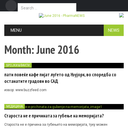
Search for:
Дома
Маркетинг
Контакт
Skip to content
MENU
NEWS
Month:
June 2016
БРОЈКИ & ФАКТИ
пати повеќе кафе пијат луѓето од Њујорк, во споредба со
останатите градови во САД
извор: www.buzzfeed.com
МЕДИЦИНА
Староста не е причината за губење на меморијата?
Староста не е причина за губењето на меморијата, туку можен