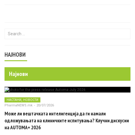
Search for:
НАЈНОВИ
Најнови
,
НАСТАНИ
НОВОСТИ
PharmaNEWS.mk
-
20/07/2026
Може ли вештачката интелигенција да ги намали
одложувањата на клиничките испитувања? Клучни дискусии
на AUTOMA+ 2026