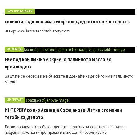
БРОЈКИ & ФАКТИ
соништа годишно има секој човек, односно по 4 во просек
извор: www.facts.randomhistory.com
ИСХРАНА
Еве под кои имиња е скриено палминото масло во
производите
Заштите се себеси и најблиските и дознајте каде сè го има палминото
масло
ИНТЕРВЈУ
ИНТЕРВЈУ со д-р Аспазија Софијанова: Летни стомачни
тегоби кај децата
Летни стомачни тегоби кај децата – практични совети за правилна
исхрана, како да ги третираме и како да ги превенираме