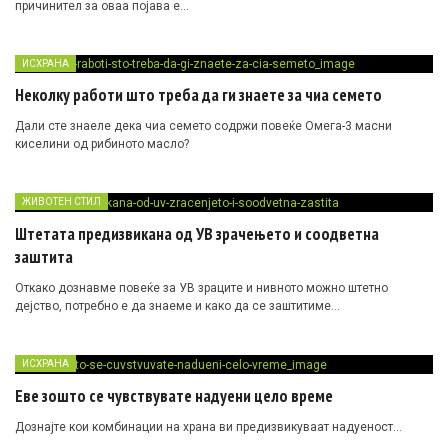
причинител за оваа појава е…
ИСХРАНА
Неколку работи што треба да ги знаете за чиа семето
Дали сте знаеле дека чиа семето содржи повеќе Омега-3 масни
киселини од рибиното масло?
ЖИВОТЕН СТИЛ
Штетата предизвикана од УВ зрачењето и соодветна
заштита
Откако дознавме повеќе за УВ зраците и нивното можно штетно
дејство, потребно е да знаеме и како да се заштитиме…
ИСХРАНА
Еве зошто се чувствувате надуени цело време
Дознајте кои комбинации на храна ви предизвикуваат надуеност…