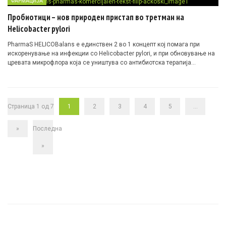
ФАРМАЦИЈА
Пробиотици – нов природен пристап во третман на
Helicobacter pylori
PharmaS HELICOBalans е единствен 2 во 1 концепт кој помaга при
искоренување на инфекции со Helicobacter pylori, и при обновување на
цревата микрофлора која се уништува со антибиотска терапија…
Страница 1 од 7
1
2
3
4
5
...
»
Последна
»