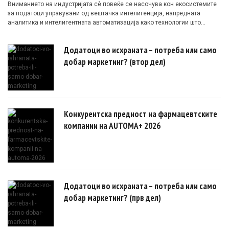
Вниманието на индустријата сè повеќе се насочува кон екосистемите
за податоци управувани од вештачка интелигенција, напредната
аналитика и интелигентната автоматизација како технологии што
овозможуваат поефикасни клинички истражувања засновани на
докази.
Додатоци во исхраната – потреба или само
добар маркетинг? (втор дел)
Конкурентска предност на фармацевтските
компании на AUTOMA+ 2026
Додатоци во исхраната – потреба или само
добар маркетинг? (прв дел)