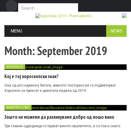
Search for:
Дома
Маркетинг
Контакт
Skip to content
MENU
NEWS
Month:
September 2019
ХОРОСКОП
Кој е тој хороскопски знак?
Она од што најмногу бегате, животот постојано ви го подметнува!
Хороскоп за триесет и деветата недела од 2019…
ЖИВОТЕН СТИЛ
Зошто не можеме да разликуваме добро од лошо вино
Три главни одредници го прават виното квалитетно, а со тоа и скапо.