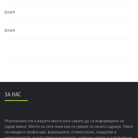
Error9
Error9
ЗА НАС
Pharmanews.mk е вашето место кога сакате да се информирате за
здрав живот. Место за сите оние кои се грижат за своето здравје. Тимот
на лекари и професори, фармацевти, стоматолози, педијатри и
нутриционисти, нудат стручна едукација, корисни совети и одговори на