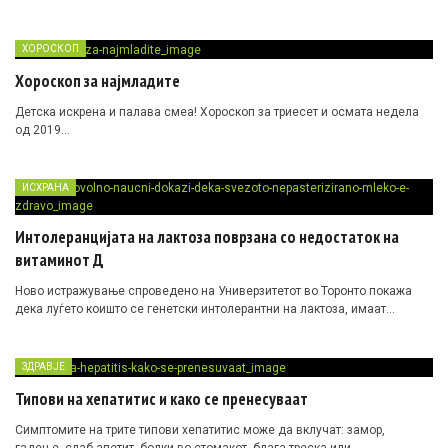
ХОРОСКОП
Хороскоп за најмладите
Детска искрена и палава смеа! Хороскоп за триесет и осмата недела
од 2019…
ИСХРАНА
Интолеранцијата на лактоза поврзана со недостаток на
витаминот Д
Ново истражување спроведено на Универзитетот во Торонто покажа
дека луѓето коишто се генетски интолерантни на лактоза, имаат…
ЗДРАВЈЕ
Типови на хепатитис и како се пренесуваат
Симптомите на трите типови хепатитис може да вклучат: замор,
гадење, слаб апетит, болки во стомакот, блага треска или