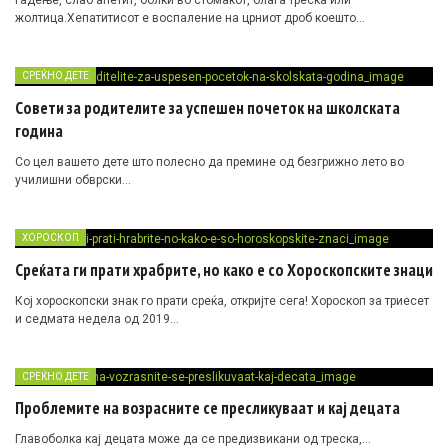
жолтица
.Хепатитисот е воспаление на црниот дроб коешто…
СРЕЌНО ДЕТЕ
Совети за родителите за успешен почеток на школската
година
Со цел вашето дете што полесно да премине од безгрижно лето во
училишни обврски…
ХОРОСКОП
Среќата ги прати храбрите, но како е со Хороскопските знаци
Кој хороскопски знак го прати среќа, откријте сега! Хороскоп за триесет
и седмата недела од 2019…
СРЕЌНО ДЕТЕ
Проблемите на возрасните се пресликуваат и кај децата
Главоболка кај децата може да се предизвикани од треска,…