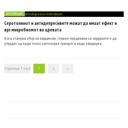
ИНОВАЦИИ
Серотонинот и антидепресивите можат да имаат ефект и
врз микробиомот во цревата
Кога станува збор за карцином, главен предизвик за хирурзите е да
утврдат од каде точно започнува туморот и каде завршува.
Страница 1 од 2
1
2
»