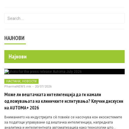
Search for:
НАЈНОВИ
Најнови
,
НАСТАНИ
НОВОСТИ
PharmaNEWS.mk
-
20/07/2026
Може ли вештачката интелигенција да ги намали
одложувањата на клиничките испитувања? Клучни дискусии
на AUTOMA+ 2026
Вниманието на индустријата сè повеќе се насочува кон екосистемите
за податоци управувани од вештачка интелигенција, напредната
аналитика и интелигентната автоматизација како технологии што