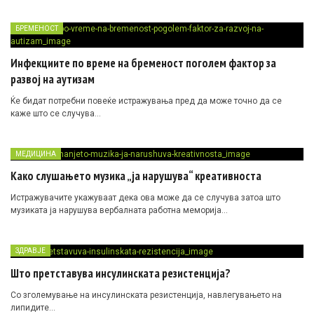
БРЕМЕНОСТ
Инфекциите по време на бременост поголем фактор за
развој на аутизам
Ќе бидат потребни повеќе истражувања пред да може точно да се
каже што се случува…
МЕДИЦИНА
Како слушањето музика „ја нарушува“ креативноста
Истражувачите укажуваат дека ова може да се случува затоа што
музиката ја нарушува вербалната работна меморија…
ЗДРАВЈЕ
Што претставува инсулинската резистенција?
Со зголемување на инсулинската резистенција, навлегувањето на
липидите…