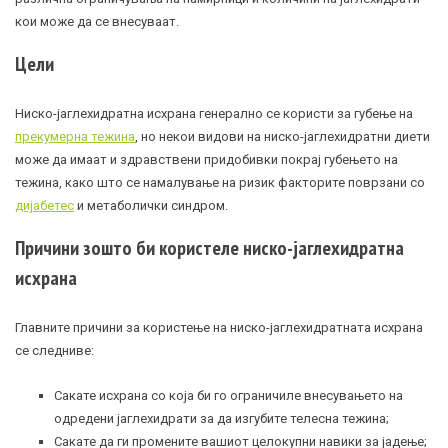
кои може да се внесуваат.
Цели
Ниско-јаглехидратна исхрана генерално се користи за губење на
прекумерна тежина
, но некои видови на ниско-јаглехидратни диети
може да имаат и здравствени придобивки покрај губењето на
тежина, како што се намалување на ризик факторите поврзани со
дијабетес
и метаболички синдром.
Причини зошто би користеле ниско-јаглехидратна
исхрана
Главните причини за користење на ниско-јаглехидратната исхрана
се следниве:
Сакате исхрана со која би го ограничиле внесувањето на
одредени јаглехидрати за да изгубите телесна тежина;
Сакате да ги промените вашиот целокупни навики за јадење;