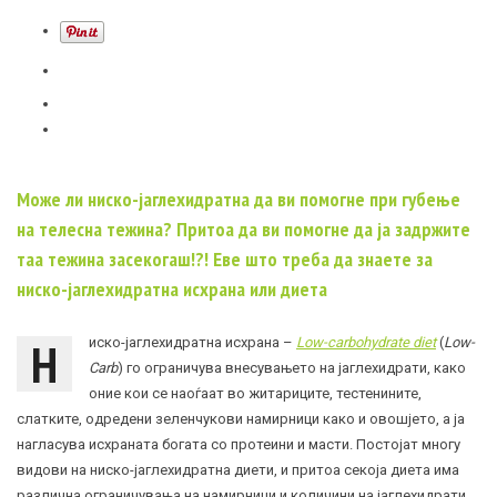
Може ли ниско-јаглехидратна да ви помогне при губење
на телесна тежина? Притоа да ви помогне да ја задржите
таа тежина засекогаш!?! Еве што треба да знаете за
ниско-јаглехидратна исхрана или диета
Н
иско-јаглехидратна исхрана –
Low-carbohydrate diet
(
Low-
Carb
) го ограничува внесувањето на јаглехидрати, како
оние кои се наоѓаат во житариците, тестенините,
слатките, одредени зеленчукови намирници како и овошјето, а ја
нагласува исхраната богата со протеини и масти. Постојат многу
видови на ниско-јаглехидратна диети, и притоа секоја диета има
различна ограничувања на намирници и количини на јаглехидрати