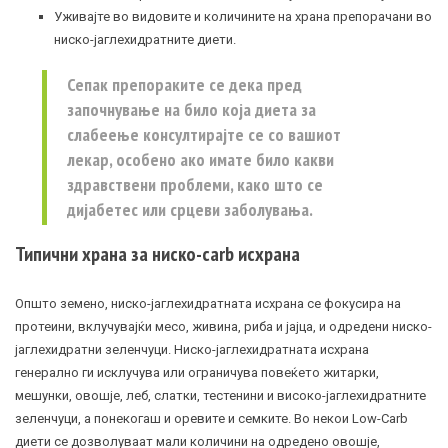
Уживајте во видовите и количините на храна препорачани во
ниско-јаглехидратните диети.
Сепак препораките се дека пред
започнување на било која диета за
слабеење консултирајте се со вашиот
лекар, особено ако имате било какви
здравствени проблеми, како што се
дијабетес
или срцеви заболувања.
Типични храна за ниско-carb исхрана
Општо земено, ниско-јаглехидратната исхрана се фокусира на
протеини, вклучувајќи месо, живина, риба и јајца, и одредени ниско-
јаглехидратни зеленчуци. Ниско-јаглехидратната исхрана
генерално ги исклучува или ограничува повеќето житарки,
мешунки, овошје, леб, слатки, тестенини и високо-јаглехидратните
зеленчуци, а понекогаш и оревите и семките. Во некои Low-Carb
диети се дозволуваат мали количини на одредено овошје,