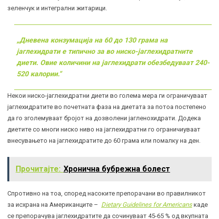
зеленчук и интегрални житарици.
„Дневена конзумација на 60 до 130 грама на
јаглехидрати е типично за во ниско-јаглехидратните
диети. Овие количини на јаглехидрати обезбедуваат 240-
520 калории.“
Некои ниско-јаглехидратни диети во голема мера ги ограничуваат
јаглехидратите во почетната фаза на диетата за потоа постепено
да го зголемуваат бројот на дозволени јагленохидрати. Додека
диетите со многи ниско ниво на јаглехидратни го ограничиуваат
внесувањето на јаглехидратите до 60 грама или помалку на ден.
Прочитајте:
Хронична бубрежна болест
Спротивно на тоа, според насоките препорачани во правилникот
за исхрана на Американците –
Dietary Guidelines for Americans
каде
се препорачува јаглехидратите да сочинуваат 45-65 % од вкупната