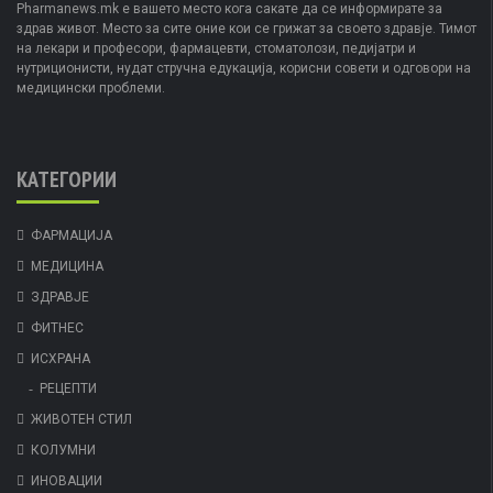
Pharmanews.mk е вашето место кога сакате да се информирате за
здрав живот. Место за сите оние кои се грижат за своето здравје. Тимот
на лекари и професори, фармацевти, стоматолози, педијатри и
нутриционисти, нудат стручна едукација, корисни совети и одговори на
медицински проблеми.
КАТЕГОРИИ
ФАРМАЦИЈА
МЕДИЦИНА
ЗДРАВЈЕ
ФИТНЕС
ИСХРАНА
РЕЦЕПТИ
ЖИВОТЕН СТИЛ
КОЛУМНИ
ИНОВАЦИИ