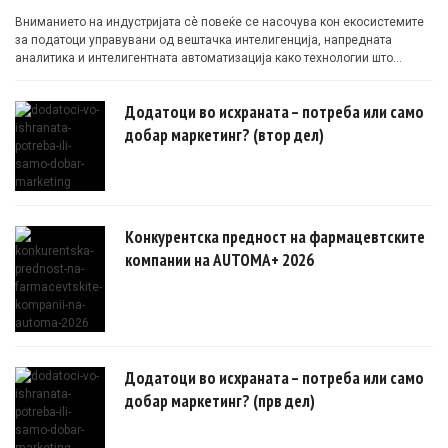
Вниманието на индустријата сè повеќе се насочува кон екосистемите
за податоци управувани од вештачка интелигенција, напредната
аналитика и интелигентната автоматизација како технологии што
овозможуваат поефикасни клинички истражувања засновани на
докази.
Додатоци во исхраната – потреба или само
добар маркетинг? (втор дел)
Конкурентска предност на фармацевтските
компании на AUTOMA+ 2026
Додатоци во исхраната – потреба или само
добар маркетинг? (прв дел)