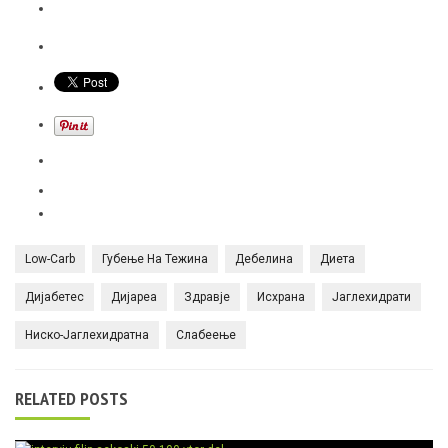
Low-Carb
Губење На Тежина
Дебелина
Диета
Дијабетес
Дијареа
Здравје
Исхрана
Јаглехидрати
Ниско-Јаглехидратна
Слабеење
RELATED POSTS