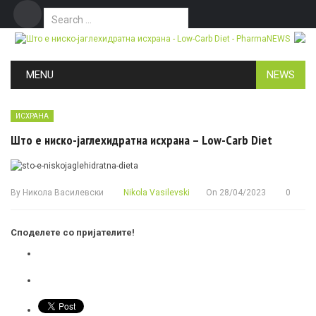
Search for:
Дома
Маркетинг
Контакт
Skip to content
MENU
NEWS
ИСХРАНА
Што е ниско-јаглехидратна исхрана – Low-Carb Diet
By
Никола Василевски
Nikola Vasilevski
On
28/04/2023
0
Споделете со пријателите!