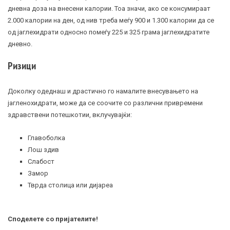
дневна доза на внесени калории. Тоа значи, ако се консумираат
2.000 калории на ден, од нив треба меѓу 900 и 1.300 калории да се
од јаглехидрати односно помеѓу 225 и 325 грама јаглехидратите
дневно.
Ризици
Доколку одеднаш и драстично го намалите внесувањето на
јагленохидрати, може да се соочите со различни привремени
здравствени потешкотии, вклучувајќи:
Главоболка
Лош здив
Слабост
Замор
Тврда столица или дијареа
Споделете со пријателите!