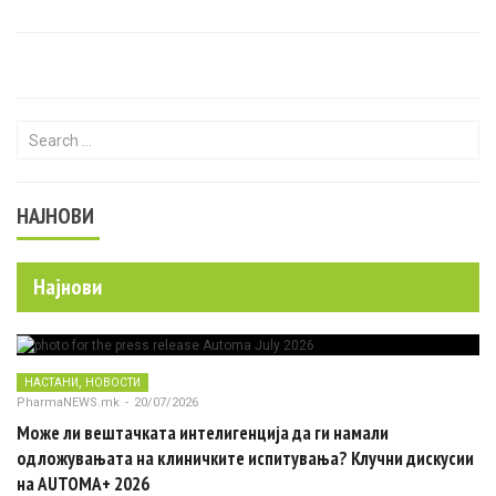
Search for:
НАЈНОВИ
Најнови
,
НАСТАНИ
НОВОСТИ
PharmaNEWS.mk
-
20/07/2026
Може ли вештачката интелигенција да ги намали
одложувањата на клиничките испитувања? Клучни дискусии
на AUTOMA+ 2026