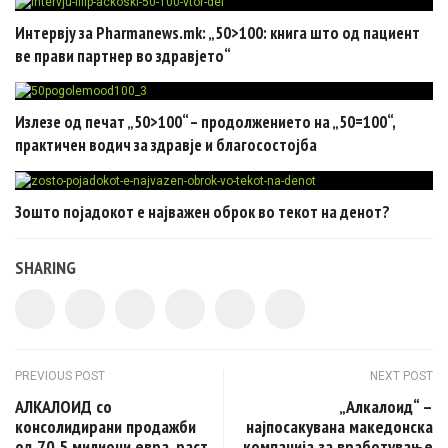
Интервју за Pharmanews.mk: „50>100: книга што од пациент
ве прави партнер во здравјето“
Излезе од печат „50>100“ – продолжението на „50=100“,
практичен водич за здравје и благосостојба
Зошто појадокот е најважен оброк во текот на денот?
SHARING
Post navigation
PREVIOUS POST
NEXT POST
АЛКАЛОИД со
„Алкалоид“ –
консолидирани продажби
најпосакувана македонска
од 70,5 милиони евра, раст
компанија за вработување