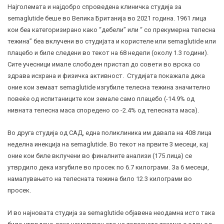
Најголемата и најдобро спроведена клиничка студија за
semaglutide беше во Велика Британија во 2021 година. 1961 лица
кои беа категоризирано како “дебели” или “ со прекумерна телесна
тежина” беа вклучени во студијата и користеле или semaglutide или
плацебо
и биле следени во текот на 68 недели (околу 1.3 години).
Сите учесници имале слободен пристап до совети во врска со
здрава исхрана и физичка активност. Студијата покажала дека
оние кои земаат semaglutide изгубиле телесна тежина значително
повеќе од испитаниците кои земале само плацебо (-14.9% од
нивната телесна маса споредено со -2.4% од телесната маса).
Во друга студија од САД, една поликлиника им давала на 408 лица
неделна инекција на semaglutide. Во текот на првите 3 месеци, кај
оние кои биле вклучени во финалните анализи (175 лица) се
утврдило дека изгубиле во просек по 6.7 килограми. За 6 месеци,
намалувањето на телесната тежина било 12.3 килограми во
просек.
И во најновата студија за semaglutide објавена неодамна исто така