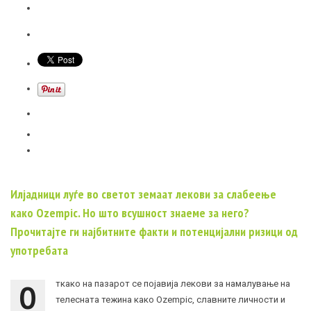
Илјадници луѓе во светот земаат лекови за слабеење
како
Ozempic.
Но што всушност знаеме за него?
Прочитајте ги најбитните факти и потенцијални ризици од
употребата
О
ткако на пазарот се појавија лекови за намалување на
телесната тежина како
Ozempic,
славните личности и