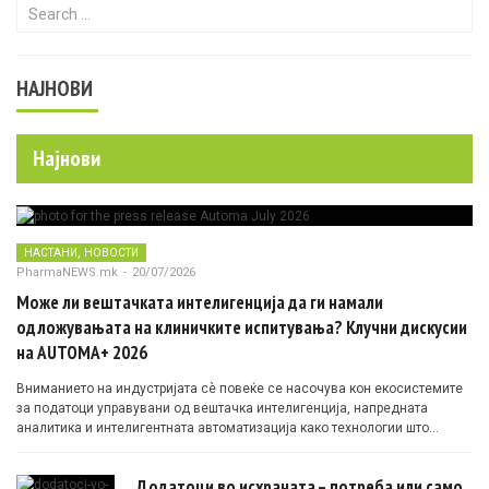
Search for:
НАЈНОВИ
Најнови
,
НАСТАНИ
НОВОСТИ
PharmaNEWS.mk
-
20/07/2026
Може ли вештачката интелигенција да ги намали
одложувањата на клиничките испитувања? Клучни дискусии
на AUTOMA+ 2026
Вниманието на индустријата сè повеќе се насочува кон екосистемите
за податоци управувани од вештачка интелигенција, напредната
аналитика и интелигентната автоматизација како технологии што
овозможуваат поефикасни клинички истражувања засновани на
докази.
Додатоци во исхраната – потреба или само