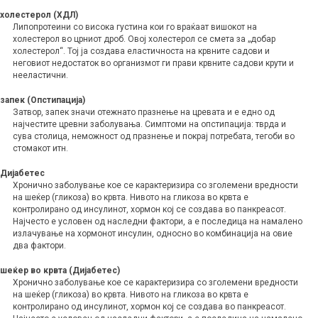
холестерол (ХДЛ)
Липопротеини со висока густина кои го враќаат вишокот на
холестерол во црниот дроб. Овој холестерол се смета за „добар
холестерол“. Тој ја создава еластичноста на крвните садови и
неговиот недостаток во организмот ги прави крвните садови крути и
нееластични.
запек (Опстипација)
Затвор, запек значи отежнато празнење на цревата и е едно од
најчестите цревни заболувања. Симптоми на опстипација: тврда и
сува столица, неможност од празнење и покрај потребата, тегоби во
стомакот итн.
Дијабетес
Хронично заболување кое се карактеризира со зголемени вредности
на шеќер (гликоза) во крвта. Нивото на гликоза во крвта е
контролирано од инсулинот, хормон кој се создава во панкреасот.
Најчесто е условен од наследни фактори, а е последица на намалено
излачување на хормонот инсулин, односно во комбинација на овие
два фактори.
шеќер во крвта (Дијабетес)
Хронично заболување кое се карактеризира со зголемени вредности
на шеќер (гликоза) во крвта. Нивото на гликоза во крвта е
контролирано од инсулинот, хормон кој се создава во панкреасот.