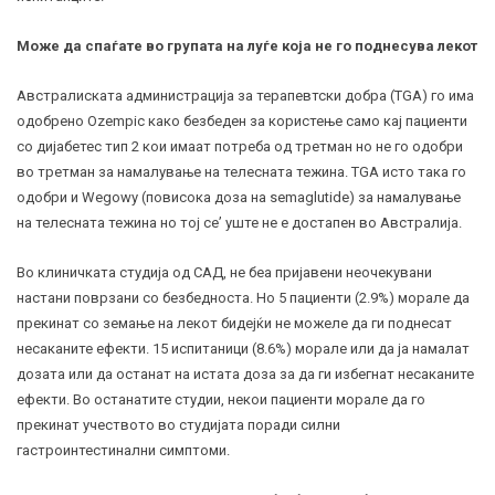
Може да спаѓате во групата на луѓе која не го поднесува лекот
Австралиската администрација за терапевтски добра (TGA) го има
одобрено Ozempic како безбеден за користење само кај пациенти
со дијабетес тип 2 кои имаат потреба од третман но не го одобри
во третман за намалување на телесната тежина. TGA исто така го
одобри и Wegowy (повисока доза на semaglutide) за намалување
на телесната тежина но тој се’ уште не е достапен во Австралија.
Во клиничката студија од САД, не беа пријавени неочекувани
настани поврзани со безбедноста. Но 5 пациенти (2.9%) морале да
прекинат со земање на лекот бидејќи не можеле да ги поднесат
несаканите ефекти. 15 испитаници (8.6%) морале или да ја намалат
дозата или да останат на истата доза за да ги избегнат несаканите
ефекти. Во останатите студии, некои пациенти морале да го
прекинат учеството во студијата поради силни
гастроинтестинални симптоми.