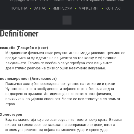
Copyright © 2015-2026 - Pharmanews.mk - Сите права се заштитени
ПОЧЕТНА
ЗА НАС
ИМПРЕСУМ
МАРКЕТИНГ
КОНТАКТ
Definitioner
плацебо (Плацебо ефект)
Mедицински феномен каде резултатите на медицинскиот третман се
предизвикани од идеите на пациентот за тоа колку е ефективно
лекувањето. Терминот особено се употребува кога пациентот
драматично реагира на физиолошки неактивно лекување.
вознемиреност (Анксиозност)
Психичка состојба проследена со чувство на тешкотии и грижи.
Чувство на општа возбуденост и нејасен страв, без очигледна
надворешна причина. Антиципација на претстојната физичка,
психичка и социјална опасност. Често се поистоветува со поимот
страв.
Холестерол
Вид на маснотија која се разнесува низ телото преку крвта. Високи
нивоа на холестерол се таложат на артериските ѕидови, што го
зголемува ризикот од појава на мозочен удар и срцев удар.