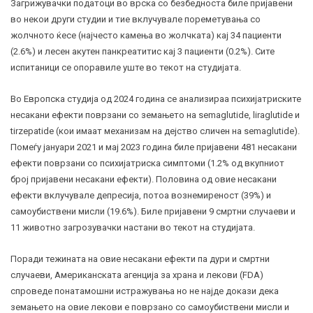
Загрижувачки податоци во врска со безбедноста биле пријавени
во некои други студии и тие вклучувале пореметувања со
жолчното ќесе (најчесто камења во жолчката) кај 34 пациенти
(2.6%) и лесен акутен панкреатитис кај 3 пациенти (0.2%). Сите
испитаници се опоравиле уште во текот на студијата.
Во Европска студија од 2024 година се анализираа психијатриските
несакани ефекти поврзани со земањето на semaglutide, liraglutide и
tirzepatide (кои имаат механизам на дејство сличен на semaglutide).
Помеѓу јануари 2021 и мај 2023 година биле пријавени 481 несакани
ефекти поврзани со психијатриска симптоми (1.2% од вкупниот
број пријавени несакани ефекти). Половина од овие несакани
ефекти вклучувале депресија, потоа
вознемиреност
(39%) и
самоубиствени мисли (19.6%). Биле пријавени 9 смртни случаеви и
11 животно загрозувачки настани во текот на студијата.
Поради тежината на овие несакани ефекти па дури и смртни
случаеви, Американската агенција за храна и лекови (FDA)
спроведе понатамошни истражувања но не најде докази дека
земањето на овие лекови е поврзано со самоубиствени мисли и