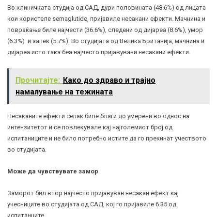
Во клиничката студија од САД, дури половината (48.6%) од лицата
кои користеле semaglutide, пријавиле несакани ефекти. Мачнина и
повраќање биле најчести (36.6%), следени од дијареа (8.6%), умор
(6.3%) и
запек
(5.7%). Во студијата од Велика Британија, мачнина и
дијареа исто така беа најчесто пријавувани несакани ефекти.
Прочитајте:
Како до здраво и трајно
намалување на тежината
Несаканите ефекти сепак биле благи до умерени во однос на
интензитетот и се повлекувале кај најголемиот број од
испитаниците и не било потребно истите да го прекинат учеството
во студијата.
Може да чувствувате замор
Заморот бил втор најчесто пријавуван несакан ефект кај
учесниците во студијата од САД, кој го пријавиле 6.35 од
испитанците.