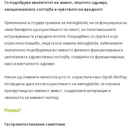
Го подобрува квалитетот на живот, општото здравје,
емоционалната состојба и чувството на вредност
Оригиналната студија правена за semaglutide, не се фокусирала на
овие бенефити од користењето на лекот, но понатамошните
истражувања ги утврдиле истите. Споредбено со групата која
користела плацебо, лицата кои земале semaglutide, забележале
значително подобрување во нивното физичко функционирање и
целокупната здравствена состојба, социјалното функционирање
како и менталното здравје.
Некои од славните личности што го користеле како Oprah Winfrey,
потврдиле дека после користењето на semaglutide, се случила
пресвртница во нивниот живот, социјалните интеракции и
свесноста за нивниот изглед.
Ризици?
Гастроинтестинални симптоми