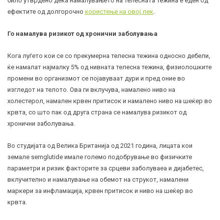
било утврдено дека намалувањето на телесната тежина е еден од
ефектите од долгорочно
користење на овој лек
.
Го намалува ризикот од хронични заболувања
Кога луѓето кои се со прекумерна телесна тежина односно дебели,
ќе намалат најмалку 5% од нивната телесна тежина, физиолошките
промени во организмот се појавуваат дури и пред оние во
изгледот на телото. Ова ги вклучува, намалено ниво на
холестерол
, намален крвен притисок и намалено ниво на
шеќер во
крвта
, со што пак од друга страна се намалува ризикот од
хронични заболувања.
Во студијата од Велика Британија од 2021 година, лицата кои
земале semglutide имале големо подобрување во физичките
параметри и ризик факторите за срцеви заболуваеа и
дијабетес
,
вклучително и намалување на обемот на струкот, намалени
маркери за инфламација, крвен притисок и ниво на шеќер во
крвта.