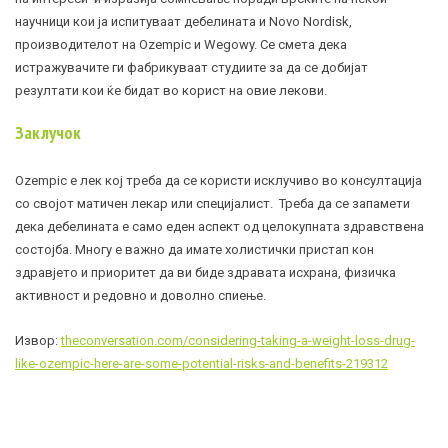
научници кои ја испитуваат дебелината и Novo Nordisk,
производителот на Ozempic и Wegowy. Се смета дека
истражувачите ги фабрикуваат студиите за да се добијат
резултати кои ќе бидат во корист на овие лекови.
Заклучок
Ozempic e лек кој треба да се користи исклучиво во консултација
со својот матичен лекар или специјалист. Треба да се запамети
дека дебелината е само еден аспект од целокупната здравствена
состојба. Многу е важно да имате холистички пристап кон
здравјето и приоритет да ви биде здравата исхрана, физичка
активност и редовно и доволно спиење.
Извор:
theconversation.com/considering-taking-a-weight-loss-drug-
like-ozempic-here-are-some-potential-risks-and-benefits-219312