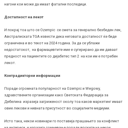
нагони кои може да имаат фатални последици.
Достапност на лекот
И покрај тоа што се Ozempic се смета за генерално безбеден лек,
Австралиската TGA извести дека неговата достапност ќе биде
ограничена и во текот на 2024 година. За да се ублажи
недостатокот, на фармацевтите име е сугерирано да им даваат
предност на пациентите со дијабетес тип 2 на кои им е потребен
лекот.
Контрадикторни информации
Поради огромната популарност на Оzempic и Wegowy,
здравствените организации како Светската Федерација за
Дебелина изразија загриженост околу тоа каков маркетинг имаат
овие лекови и нивната присутност во социјалните медиуми.
Исто така, некои новинари го поставија прашањето за конфликт
на интереси и изразија сомневање поради врските на некои