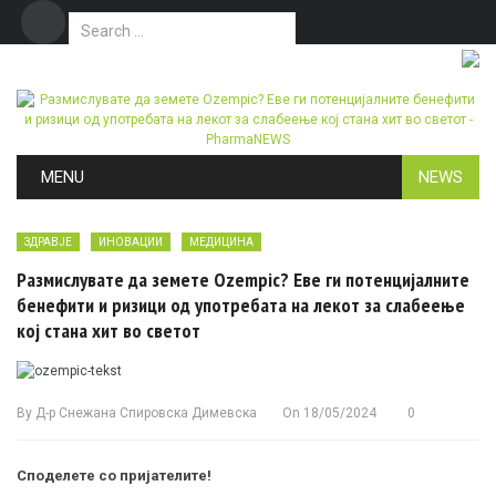
Search for:
Дома
Маркетинг
Контакт
Skip to content
MENU
NEWS
ЗДРАВЈЕ
ИНОВАЦИИ
МЕДИЦИНА
Размислувате да земете Ozempic? Еве ги потенцијалните
бенефити и ризици од употребата на лекот за слабеење
кој стана хит во светот
By
Д-р Снежана Спировска Димевска
On
18/05/2024
0
Споделете со пријателите!