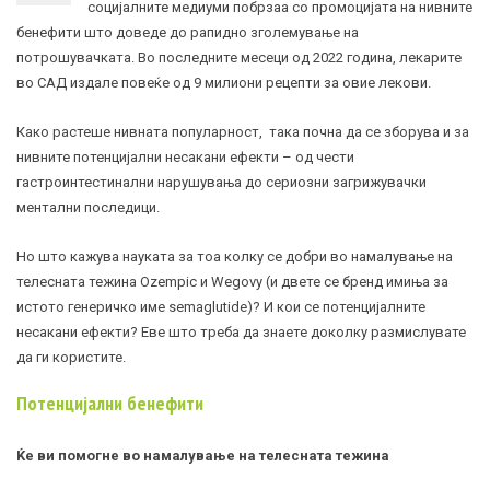
социјалните медиуми побрзаа со промоцијата на нивните
бенефити што доведе до рапидно зголемување на
потрошувачката. Во последните месеци од 2022 година, лекарите
во САД издале повеќе од 9 милиони рецепти за овие лекови.
Како растеше нивната популарност, така почна да се зборува и за
нивните потенцијални несакани ефекти – од чести
гастроинтестинални нарушувања до сериозни загрижувачки
ментални последици.
Но што кажува науката за тоа колку се добри во намалување на
телесната тежина
Ozempic
и
Wegovy (
и двете се бренд имиња за
истото генеричко име
semaglutide)?
И кои се потенцијалните
несакани ефекти? Еве што треба да знаете доколку размислувате
да ги користите.
Потенцијални бенефити
Ќе ви помогне во намалување на телесната тежина