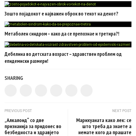
Зошто појадокот е најважен оброк во текот на денот?
Метаболен синдром – како да се препознае и третира?!
Дебелина во детската возраст – здравствен проблем од
епидемиски размери!
SHARING
Post navigation
PREVIOUS POST
NEXT POST
„Алкалоид“ со две
Марихуаната како лек: се
признанија за придонес во
што треба да знаете а
безбедноста и здравјето
немате кого да прашате