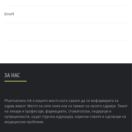
Error9
ЗА НАС
Pharmanews.mk е вашето место кога сакате да се информирате за
здрав живот. Место за сите оние кои се грижат за своето здравје. Тимот
на лекари и професори, фармацевти, стоматолози, педијатри и
нутриционисти, нудат стручна едукација, корисни совети и одговори на
медицински проблеми.