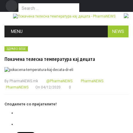
Search for:
Дома
Маркетинг
Контакт
Skip to content
MENU
NEWS
ЗДРАВО БЕБЕ
Покачена телесна температура кај децата
By
PharmaNEWS.mk
@PharmaNEWS
PharmaNEWS
PharmaNEWS
On
04/12/2020
0
Споделете со пријателите!