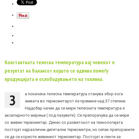
Константната телесна температура кај човекот е
резултат на балансот којшто се одвива помеѓу
продукцијата и ослободувањето на топлина.
З
а покачена телесна температура станува збор кога
живата во термометарот ќе премине над 37 степени.
Најдобар начин да се мери телесната температура е
аксиларното мерење ( под пазувите). Се препорачува да се мери
со живин термометар. Денес со развитокот на технологијата
постојат најразлични дигитални термометри, но сепак препораките
се да се користи живиниот термометар. Постојат и ленти за