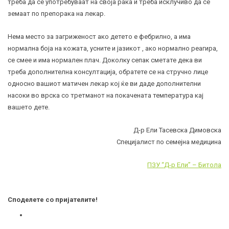
треба да се употребуваат на своја рака и треба исклучиво да се
земаат по препорака на лекар.
Нема место за загриженост ако детето е фебрилно, а има
нормална боја на кожата, усните и јазикот , ако нормално реагира,
се смее и има нормален плач. Доколку сепак сметате дека ви
треба дополнителна консултација, обратете се на стручно лице
односно вашиот матичен лекар кој ќе ви даде дополнителни
насоки во врска со третманот на покачената температура кај
вашето дете.
Д-р Ели Тасевска Димовска
Специјалист по семејна медицина
ПЗУ
“
Д-р
E
ли
” –
Битола
Споделете со пријателите!