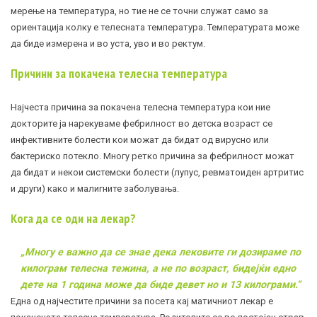
мерење на температура, но тие не се точни служат само за
ориентација колку е телесната температура. Температурата може
да биде измерена и во уста, уво и во ректум.
Причини за покачена телесна температура
Најчеста причина за покачена телесна температура кои ние
докторите ја нарекуваме фебрилност во детска возраст се
инфективните болести кои можат да бидат од вирусно или
бактериско потекло. Многу ретко причина за фебрилност можат
да бидат и некои системски болести (
лупус
,
ревматоиден артритис
и други) како и малигните заболувања.
Кога да се оди на лекар?
„Многу е важно да се знае дека лековите ги дозираме по
килограм телесна тежина, а не по возраст, бидејќи едно
дете на 1 година може да биде девет но и 13 килограми.“
Една од најчестите причини за посета кај матичниот лекар е