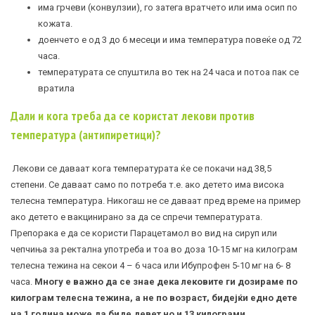
има грчеви (конвулзии), го затега вратчето или има осип по
кожата.
доенчето е од 3 до 6 месеци и има температура повеќе од 72
часа.
температурата се спуштила во тек на 24 часа и потоа пак се
вратила
Дали и кога треба да се користат лекови против
температура (антипиретици)?
Лекови се даваат кога температурата ќе се покачи над 38,5
степени. Се даваат само по потреба т.е. ако детето има висока
телесна температура. Никогаш не се даваат пред време на пример
ако детето е вакцинирано за да се спречи температурата.
Препорака е да се користи Парацетамол во вид на сируп или
чепчиња за ректална употреба и тоа во доза 10-15 мг на килограм
телесна тежина на секои 4 – 6 часа или Ибупрофен 5-10 мг на 6- 8
часа.
Многу е важно да се знае дека лековите ги дозираме по
килограм телесна тежина, а не по возраст, бидејќи едно дете
на 1 година може да биде девет но и 13 килограми.