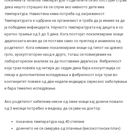
покачената телесна температура. Родителите се во постојан страв
дека нешто страшно ќе се случи ако нивното дете има
температура. Навистина нема потреба од загриженост.
Температурата е одбрана на организмот и треба да ја имаме за да
ја победиме инфекцијата. Најчесто температурата кај децата е со
кратко траење од 3 до 5 дена. Кога постојат локализирани знаци
дијагнозата може да се постави само со преглед и анамнеза од
родителот. Кога немаме локализирани знаци од типот на црвено
грло, аускултаторен наод и друго, тогаш се повикуваме на
лабораториски анализи за да поставиме дијагноза. Фебрилност
која трае повеќе од четири до седум дена бара консултација со
лекар и дополнителни иследувања а фебрилност која трае во
континуитет повеќе од две недели индицира сериозно заболување
и бара темелно иследување.
Ако родителот забележи некои од овие знаци кај доенче помало
од 3 месеци потребно е веднаш да се јави на доктор:
покачена температура над 40 степени
доенчето не се смирува од плачење (високотонски плач)