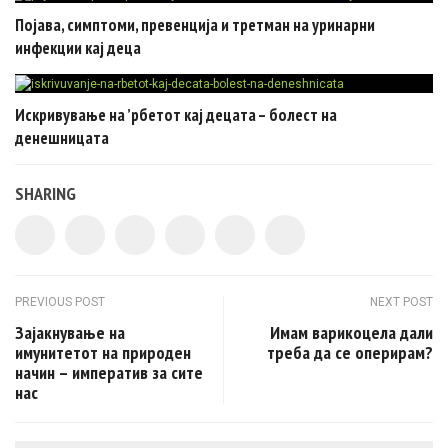
Појава, симптоми, превенција и третман на уринарни
инфекции кај деца
Искривување на ’рбетот кај децата – болест на
денешницата
SHARING
Post navigation
PREVIOUS POST
NEXT POST
Зајакнување на
Имам варикоцела дали
имунитетот на природен
треба да се оперирам?
начин – императив за сите
нас