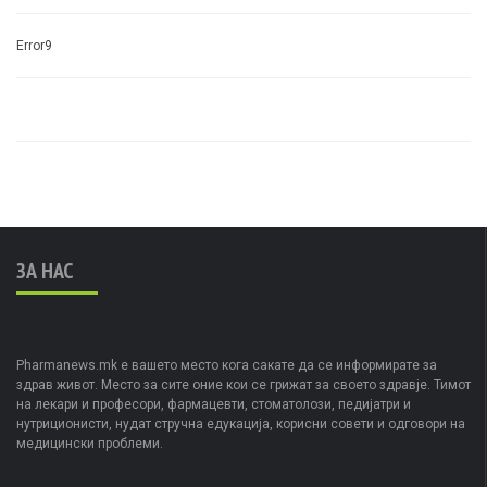
Error9
ЗА НАС
Pharmanews.mk е вашето место кога сакате да се информирате за
здрав живот. Место за сите оние кои се грижат за своето здравје. Тимот
на лекари и професори, фармацевти, стоматолози, педијатри и
нутриционисти, нудат стручна едукација, корисни совети и одговори на
медицински проблеми.