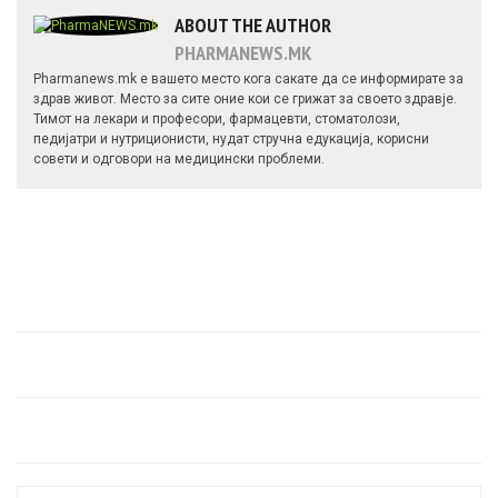
ABOUT THE AUTHOR
PHARMANEWS.MK
Pharmanews.mk е вашето место кога сакате да се информирате за
здрав живот. Место за сите оние кои се грижат за своето здравје.
Тимот на лекари и професори, фармацевти, стоматолози,
педијатри и нутриционисти, нудат стручна едукација, корисни
совети и одговори на медицински проблеми.
Search for: