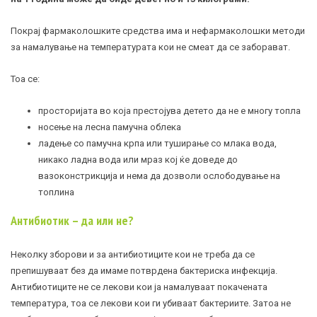
Покрај фармаколошките средства има и нефармаколошки методи
за намалување на температурата кои не смеат да се заборават.
Тоа се
:
просторијата во која престојува детето да не е многу топла
носење на лесна памучна облека
ладење со памучна крпа или туширање со млака вода,
никако ладна вода или мраз кој ќе доведе до
вазоконстрикција и нема да дозволи ослободување на
топлина
Антибиотик – да или не?
Неколку зборови и за антибиотиците кои не треба да се
препишуваат без да имаме потврдена бактериска инфекција.
Антибиотиците не се лекови кои ја намалуваат покачената
температура, тоа се лекови кои ги убиваат бактериите. Затоа не