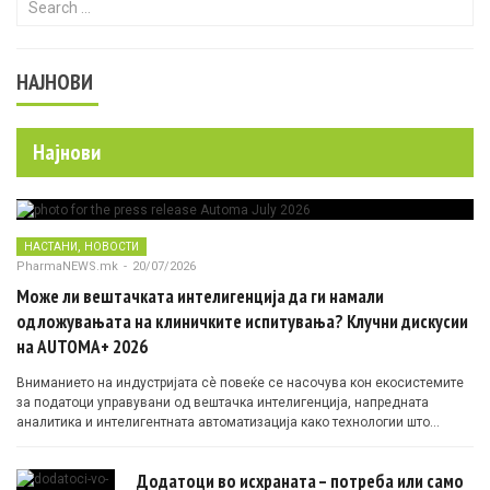
НАЈНОВИ
Најнови
,
НАСТАНИ
НОВОСТИ
PharmaNEWS.mk
-
20/07/2026
Може ли вештачката интелигенција да ги намали
одложувањата на клиничките испитувања? Клучни дискусии
на AUTOMA+ 2026
Вниманието на индустријата сè повеќе се насочува кон екосистемите
за податоци управувани од вештачка интелигенција, напредната
аналитика и интелигентната автоматизација како технологии што
овозможуваат поефикасни клинички истражувања засновани на
докази.
Додатоци во исхраната – потреба или само