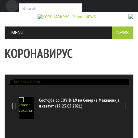
Search for:
Дома
Маркетинг
Контакт
Skip to content
MENU
NEWS
КОРОНАВИРУС
,
КОРОНАВИРУС
ПРЕЗЕМЕНО
рна
Состојба со COVID-19 во Северна
05.2021)
Македонија и светот (03-09.05.202
PharmaNEWS.mk
-
12/05/2021
онија
Состојба со COVID-19 во Северна Македонија


и светот (17-23.05.2021)