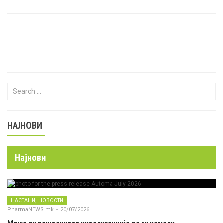
Search for:
НАЈНОВИ
Најнови
,
НАСТАНИ
НОВОСТИ
PharmaNEWS.mk
-
20/07/2026
Може ли вештачката интелигенција да ги намали