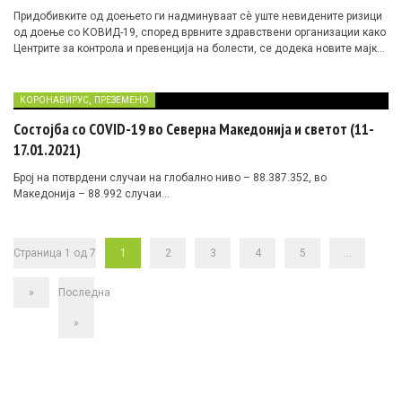
Придобивките од доењето ги надминуваат сè уште невидените ризици
од доење со КОВИД-19, според врвните здравствени организации како
Центрите за контрола и превенција на болести, се додека новите мајки
кои ја имаат оваа болест преземаат мерки на претпазливост како
носење маска и миење на рацете и градите пред доење.
,
КОРОНАВИРУС
ПРЕЗЕМЕНО
Состојба со COVID-19 во Северна Македонија и светот (11-
17.01.2021)
Број на потврдени случаи на глобално ниво – 88.387.352, во
Македонија – 88.992 случаи…
Страница 1 од 7
1
2
3
4
5
...
»
Последна
»