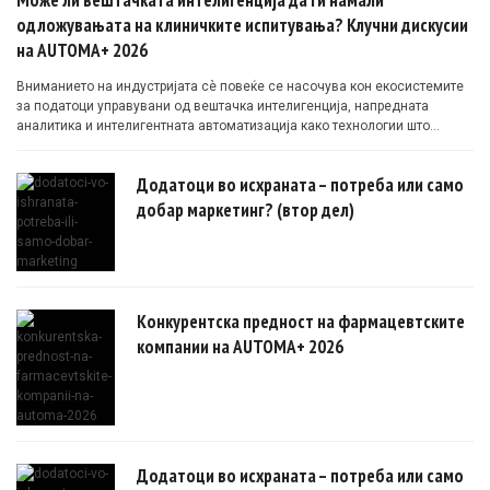
одложувањата на клиничките испитувања? Клучни дискусии
на AUTOMA+ 2026
Вниманието на индустријата сè повеќе се насочува кон екосистемите
за податоци управувани од вештачка интелигенција, напредната
аналитика и интелигентната автоматизација како технологии што
овозможуваат поефикасни клинички истражувања засновани на
докази.
Додатоци во исхраната – потреба или само
добар маркетинг? (втор дел)
Конкурентска предност на фармацевтските
компании на AUTOMA+ 2026
Додатоци во исхраната – потреба или само