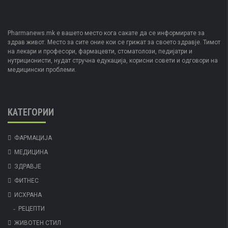
Pharmanews.mk е вашето место кога сакате да се информирате за
здрав живот. Место за сите оние кои се грижат за своето здравје. Тимот
на лекари и професори, фармацевти, стоматолози, педијатри и
нутриционисти, нудат стручна едукација, корисни совети и одговори на
медицински проблеми.
КАТЕГОРИИ
ФАРМАЦИЈА
МЕДИЦИНА
ЗДРАВЈЕ
ФИТНЕС
ИСХРАНА
РЕЦЕПТИ
ЖИВОТЕН СТИЛ