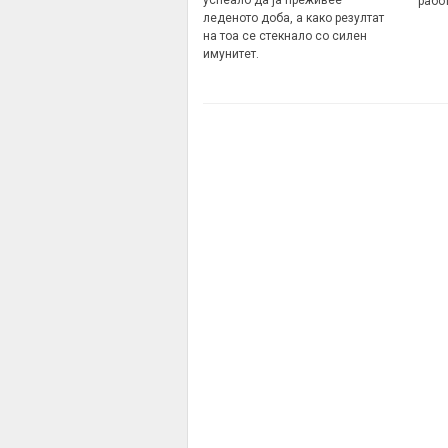
рабо
леденото доба, а како резултат
на тоа се стекнало со силен
имунитет.