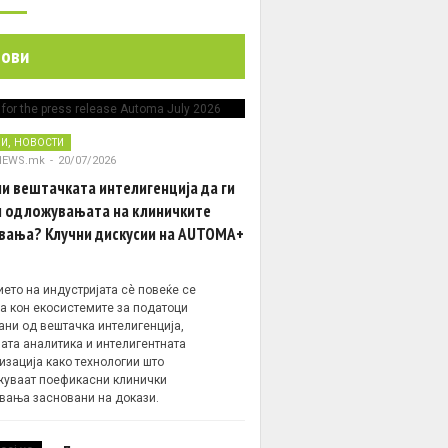
нови
,
НИ
НОВОСТИ
NEWS.mk
-
20/07/2026
и вештачката интелигенција да ги
 одложувањата на клиничките
вања? Клучни дискусии на AUTOMA+
ето на индустријата сè повеќе се
а кон екосистемите за податоци
ани од вештачка интелигенција,
ата аналитика и интелигентната
изација како технологии што
уваат поефикасни клинички
вања засновани на докази.