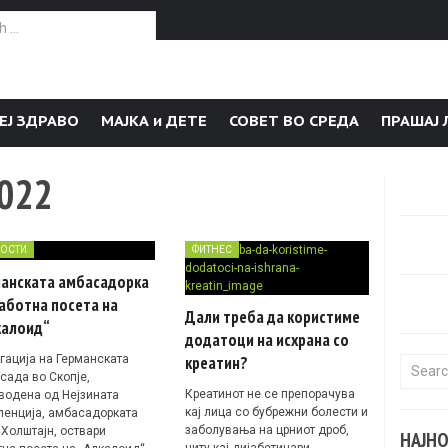
or:
ЕЈ ЗДРАВО
МАЈКА и ДЕТЕ
СОВЕТ ВО СРЕДА
ПРАШАЈ 
2022
ОСТИ
ФИТНЕС
манската амбасадорка
аботна посета на
Дали треба да користиме
калоид“
додатоци на исхрана со
гација на Германската
креатин?
Search f
сада во Скопје,
Креатинот не се препорачува
водена од Нејзината
кај лица со бубрежни болести и
ленција, амбасадорката
заболувања на црниот дроб,
 Холштајн, оствари
НАЈН
ниту кај дијабетичари