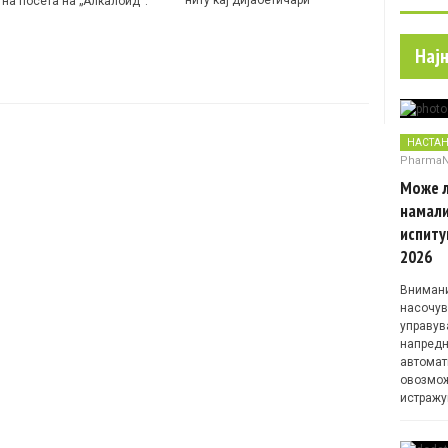
тна посета на „Алкалоид“.
Нај
НАСТА
Pharma
Може л
намали
испиту
2026
Внимани
насочув
управув
напредн
автомат
овозмож
истражу