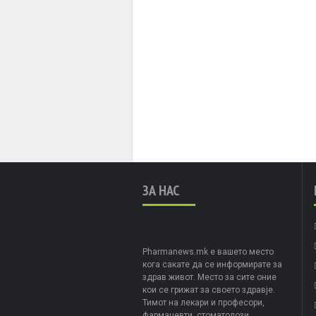
ЗА НАС
Pharmanews.mk е вашето место
кога сакате да се информирате за
здрав живот. Место за сите оние
кои се грижат за своето здравје.
Тимот на лекари и професори,
фармацевти, стоматолози,