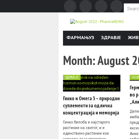
Search f
Skip to content
ФАРМАЊУЗ
ЗДРАВЈЕ
ЖИВ
Month:
August 
ЗДРАВЈЕ
НОВ
Гер
во р
Гинко и Омега 3 – природни
„Ал
суплементи за одлична
Деле
концентрација и меморија
амба
Гинко билоба е најстарото
пред
растение на светот, и е
ексе
единствено растение кое
Анке
успеало да ја преживее