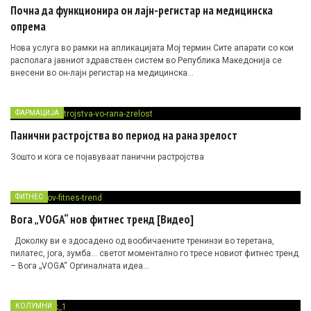
Почна да функционира он лајн-регистар на медицинска
опрема
Нова услуга во рамки на апликацијата Мој термин Сите апарати со кои
располага јавниот здравствен систем во Република Македонија се
внесени во он-лајн регистар на медицинска…
ФАРМАЦИЈА
Панични растројства во период на рана зрелост
Зошто и кога се појавуваат панични растројства
ФИТНЕС
Вога „VOGA“ нов фитнес тренд [Видео]
Доколку ви е здосадено од вообичаените тренинзи во теретана,
пилатес, јога, зумба… светот моментално го тресе новиот фитнес тренд
– Вога „VOGA“ Оргиналната идеа…
КОЛУМНИ