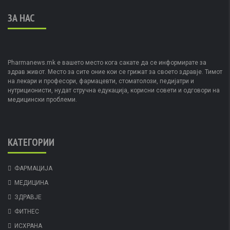
ЗА НАС
Pharmanews.mk е вашето место кога сакате да се информирате за
здрав живот. Место за сите оние кои се грижат за своето здравје. Тимот
на лекари и професори, фармацевти, стоматолози, педијатри и
нутриционисти, нудат стручна едукација, корисни совети и одговори на
медицински проблеми.
КАТЕГОРИИ
ФАРМАЦИЈА
МЕДИЦИНА
ЗДРАВЈЕ
ФИТНЕС
ИСХРАНА