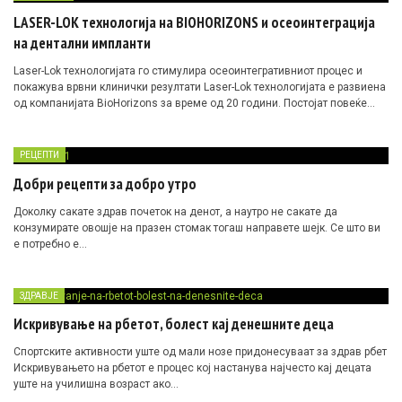
LASER-LOK технологија на BIOHORIZONS и осеоинтеграција
на дентални импланти
Laser-Lok технологијата го стимулира осеоинтегративниот процес и
покажува врвни клинички резултати Laser-Lok технологијата е развиена
од компанијата BioHorizons за време од 20 години. Постојат повеќе
од…
РЕЦЕПТИ
Добри рецепти за добро утро
Доколку сакате здрав почеток на денот, а наутро не сакате да
конзумирате овошје на празен стомак тогаш направете шејк. Се што ви
е потребно е…
ЗДРАВЈЕ
Искривување на рбетот, болест кај денешните деца
Спортските активности уште од мали нозе придонесуваат за здрав рбет
Искривувањето на рбетот е процес кој настанува најчесто кај децата
уште на училишна возраст ако…