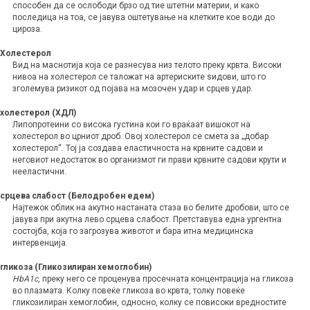
способен да се ослободи брзо од тие штетни материи, и како
последица на тоа, се јавува оштетување на клетките кое води до
цироза.
Холестерол
Вид на маснотија која се разнесува низ телото преку крвта. Високи
нивоа на холестерол се таложат на артериските ѕидови, што го
зголемува ризикот од појава на мозочен удар и срцев удар.
холестерол (ХДЛ)
Липопротеини со висока густина кои го враќаат вишокот на
холестерол во црниот дроб. Овој холестерол се смета за „добар
холестерол“. Тој ја создава еластичноста на крвните садови и
неговиот недостаток во организмот ги прави крвните садови крути и
нееластични.
срцева слабост (Белодробен едем)
Најтежок облик на акутно настаната стаза во белите дробови, што се
јавува при акутна лево срцева слабост. Претставува една ургентна
состојба, која го загрозува животот и бара итна медицинска
интервенција.
гликоза (Гликозилиран хемоглобин)
HbA1c
, преку него се проценува просечната концентрација на гликоза
во плазмата. Колку повеќе гликоза во крвта, толку повеќе
гликозилиран хемоглобин, односно, колку се повисоки вредностите