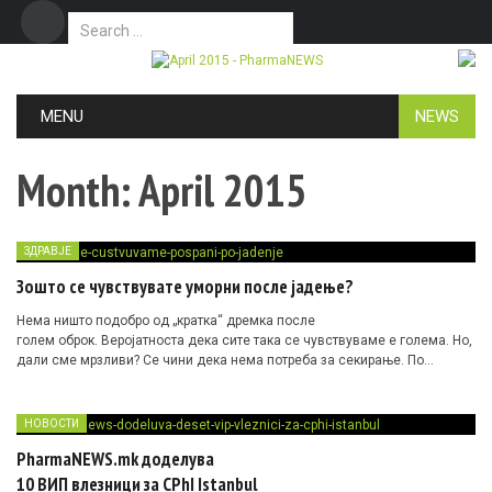
Search for:
Дома
Маркетинг
Контакт
Skip to content
MENU
NEWS
Month:
April 2015
ЗДРАВЈЕ
Зошто се чувствувате уморни после јадење?
Нема ништо подобро од „кратка“ дремка после
голем оброк. Веројатноста дека сите така се чувствуваме е голема. Но,
дали сме мрзливи? Се чини дека нема потреба за секирање. По…
НОВОСТИ
PharmaNEWS.mk доделува
10 ВИП влезници за CPhI Istanbul