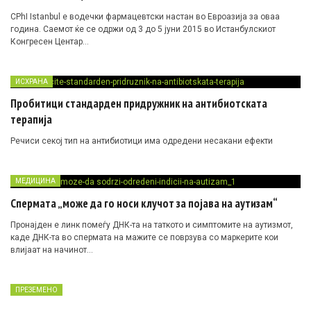
CPhI Istanbul е водечки фармацевтски настан во Евроазија за оваа
година. Саемот ќе се одржи од 3 до 5 јуни 2015 во Истанбулскиот
Конгресен Центар…
ИСХРАНА
Пробитици стандарден придружник на антибиотската
терапија
Речиси секој тип на антибиотици има одредени несакани ефекти
МЕДИЦИНА
Спермата „може да го носи клучот за појава на аутизам“
Пронајден е линк помеѓу ДНК-та на таткото и симптомите на аутизмот,
каде ДНК-та во спермата на мажите се поврзува со маркерите кои
влијаат на начинот…
ПРЕЗЕМЕНО