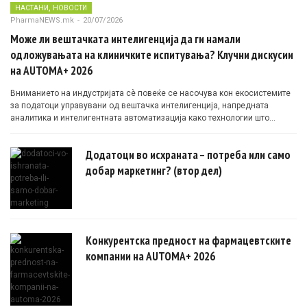
,
НАСТАНИ
НОВОСТИ
PharmaNEWS.mk
-
20/07/2026
Може ли вештачката интелигенција да ги намали
одложувањата на клиничките испитувања? Клучни дискусии
на AUTOMA+ 2026
Вниманието на индустријата сè повеќе се насочува кон екосистемите
за податоци управувани од вештачка интелигенција, напредната
аналитика и интелигентната автоматизација како технологии што
овозможуваат поефикасни клинички истражувања засновани на
докази.
Додатоци во исхраната – потреба или само
добар маркетинг? (втор дел)
Конкурентска предност на фармацевтските
компании на AUTOMA+ 2026