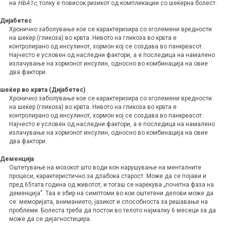
на
HbA1c
, толку е повисок ризикот од компликации со шеќерна болест.
Дијабетес
Хронично заболување кое се карактеризира со зголемени вредности
на шеќер (гликоза) во крвта. Нивото на гликоза во крвта е
контролирано од инсулинот, хормон кој се создава во панкреасот.
Најчесто е условен од наследни фактори, а е последица на намалено
излачување на хормонот инсулин, односно во комбинација на овие
два фактори.
шеќер во крвта (Дијабетес)
Хронично заболување кое се карактеризира со зголемени вредности
на шеќер (гликоза) во крвта. Нивото на гликоза во крвта е
контролирано од инсулинот, хормон кој се создава во панкреасот.
Најчесто е условен од наследни фактори, а е последица на намалено
излачување на хормонот инсулин, односно во комбинација на овие
два фактори.
Деменција
Оштетување на мозокот што води кон нарушување на менталните
процеси, карактеристично за длабока старост. Може да се појави и
пред 65тата година од животот, и тогаш се нарекува „почетна фаза на
деменција". Таа е збир на симптоми во кои оштетени делови може да
се: меморијата, вниманието, јазикот и способноста за решавање на
проблеми. Болеста треба да постои во телото најмалку 6 месеци за да
може да се дијагностицира.