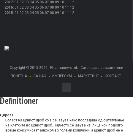
2017
:
01
02
03
04
05
06
07
08
09
10
11
12
2016
:
01
02
03
04
05
06
07
08
09
10
11
12
2015
:
01
02
03
04
05
06
07
08
09
10
11
12
Copyright © 2015-2026 - Pharmanews.mk - Сите права се заштитени
ПОЧЕТНА
ЗА НАС
ИМПРЕСУМ
МАРКЕТИНГ
КОНТАКТ
Definitioner
Цироза
Болест на црниот дроб која се јавува како последица од оштетување
на клетките во црниот дроб. Најчесто се јавува кај лица кои подолго
време консумираат алкохол во големи количини, а црниот дроб не е