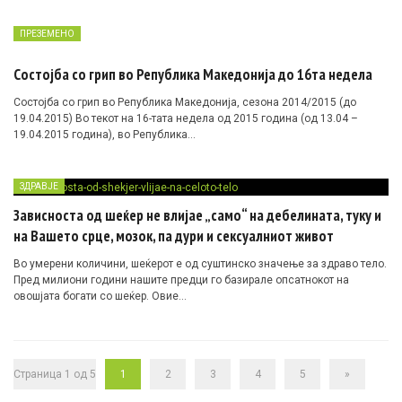
ПРЕЗЕМЕНО
Состојба со грип во Република Македонија до 16та недела
Состојба со грип во Република Македонија, сезона 2014/2015 (до
19.04.2015) Во текот на 16-тата недела од 2015 година (од 13.04 –
19.04.2015 година), во Република…
ЗДРАВЈЕ
Зависноста од шеќер не влијае „само“ на дебелината, туку и
на Вашето срце, мозок, па дури и сексуалниот живот
Во умерени количини, шеќерот е од суштинско значење за здраво тело.
Пред милиони години нашите предци го базирале опсатнокот на
овошјата богати со шеќер. Овие…
Страница 1 од 5
1
2
3
4
5
»