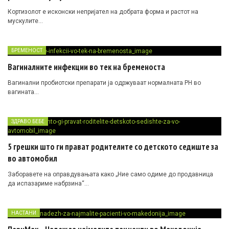
Кортизолот е исконски непријател на добрата форма и растот на
мускулите…
БРЕМЕНОСТ
Вагиналните инфекции во тек на бременоста
Вагинални пробиотски препарати ја одржуваат нормалната PH во
вагината…
ЗДРАВО БЕБЕ
5 грешки што ги прават родителите со детското седиште за
во автомобил
Заборавете на оправдувањата како „Ние само одиме до продавница
да испазариме набрзина“…
НАСТАНИ