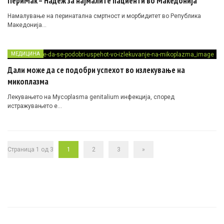
ПериМак – Надеж за најмалите пациенти во Македонија
Намалување на перинатална смртност и морбидитет во Република
Македонија…
МЕДИЦИНА
Дали може да се подобри успехот во излекување на
микоплазма
Лекувањето на Mycoplasma genitalium инфекција, според
истражувањето е…
Страница 1 од 3
1
2
3
»