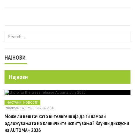
Search for:
НАЈНОВИ
Најнови
,
НАСТАНИ
НОВОСТИ
PharmaNEWS.mk
-
20/07/2026
Може ли вештачката интелигенција да ги намали
одложувањата на клиничките испитувања? Клучни дискусии
на AUTOMA+ 2026