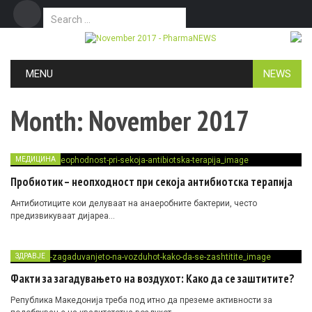
Search for:
Дома
Маркетинг
Контакт
Skip to content
MENU
NEWS
Month:
November 2017
МЕДИЦИНА
Пробиотик – неопходност при секоја антибиотска терапија
Антибиотиците кои делуваат на анаеробните бактерии, често
предизвикуваат дијареа…
ЗДРАВЈЕ
Факти за загадувањето на воздухот: Како да се заштитите?
Република Македонија треба под итно да преземе активности за