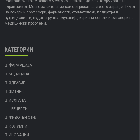
Pharmanews.mk е вашето место кога сакате да се информирате за
здрав живот. Место за сите оние кои се грижат за своето здравје. Тимот
на лекари и професори, фармацевти, стоматолози, педијатри и
нутриционисти, нудат стручна едукација, корисни совети и одговори на
медицински проблеми.
КАТЕГОРИИ
ФАРМАЦИЈА
МЕДИЦИНА
ЗДРАВЈЕ
ФИТНЕС
ИСХРАНА
РЕЦЕПТИ
ЖИВОТЕН СТИЛ
КОЛУМНИ
ИНОВАЦИИ