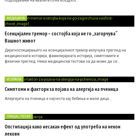
подобрување на квалитетотна воздухот…
МЕДИЦИНА
Есенцијален тремор – состојба која не го „загорчува“
Вашиот живот
Дијагностицирањето на есенцијалниот тремор вклучува преглед на
медицинската историја, фамилијарната историја, симптомите и
физички преглед. Нема медицински тестови за да може да се
дијагностицира есенцијалниот…
ИСХРАНА
Симптоми и фактори за појава на алергија на пченица
Алергијата на пченица е најчеста кај бебиња и мали деца….
ПРАШАЈ ЛЕКАР
Опстипација како несакан ефект од употреба на некои
лекови