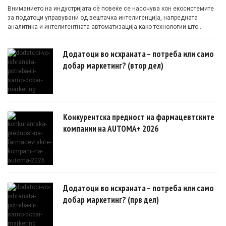
Вниманието на индустријата сè повеќе се насочува кон екосистемите
за податоци управувани од вештачка интелигенција, напредната
аналитика и интелигентната автоматизација како технологии што
овозможуваат поефикасни клинички истражувања засновани на
докази.
Додатоци во исхраната – потреба или само
добар маркетинг? (втор дел)
Конкурентска предност на фармацевтските
компании на AUTOMA+ 2026
Додатоци во исхраната – потреба или само
добар маркетинг? (прв дел)