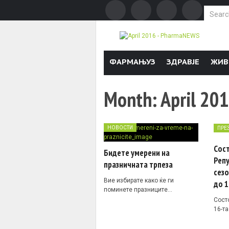
Search f
Skip to content
ФАРМАЊУЗ
ЗДРАВЈЕ
ЖИВ
Month:
April 20
НОВОСТИ
ПРЕ
Сост
Бидете умерени на
Репу
празничната трпеза
сезо
Вие избирате како ќе ги
до 1
поминете празниците…
Состо
16-т