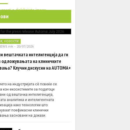
нови
,
НИ
НОВОСТИ
NEWS.mk
-
20/07/2026
и вештачката интелигенција да ги
 одложувањата на клиничките
вања? Клучни дискусии на AUTOMA+
ето на индустријата сè повеќе се
а кон екосистемите за податоци
ани од вештачка интелигенција,
ата аналитика и интелигентната
изација како технологии што
уваат поефикасни клинички
вања засновани на докази.