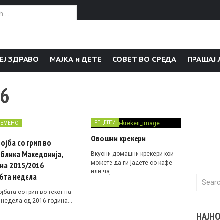
or:
ЕЈ ЗДРАВО
МАЈКА и ДЕТЕ
СОВЕТ ВО СРЕДА
ПРАШАЈ 
16
РЕЦЕПТИ
ЗЕМЕНО
Овошни крекери
ојба со грип во
блика Македонија,
Вкусни домашни крекери кои
можете да ги јадете со кафе
на 2015/2016
или чај…
6та недела
Search f
јбата со грип во текот на
а недела од 2016 година…
НАЈН