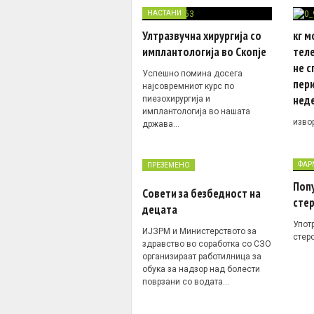
НАСТАНИ
Ултразвучна хирургија со
кг м
имплантологија во Скопје
тел
не с
Успешно помина досега
пер
најсовремниот курс по
нед
пиезохирургија и
имплантологија во нашата
извор
држава…
ФАР
ПРЕЗЕМЕНО
Поп
Совети за безбедност на
сте
децата
Упот
ИЈЗРМ и Министерството за
стер
здравство во соработка со СЗО
организираат работилница за
обука за надзор над болести
поврзани со водата…