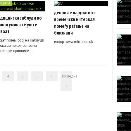
ИЦИНА
денови е најдолгиот
дицински заблуди во
временски интервал
многумина сè уште
помеѓу раѓање на
уваат
близнаци
јат голем број на заблуди
извор: www.mirror.co.uk
рска со некои основни
цински принципи…
4
5
...
»
Последна
»