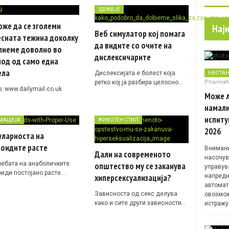
ЗДРАВЈЕ
оже да се зголеми
Нај
Веб симулатор кој помага
есната тежина доколку
да видите со очите на
пиеме доволно во
дислексичарите
иод од само една
ела
Дислексијата е болест која
НАСТА
Pharma
ретко кој ја разбира целосно…
: www.dailymail.co.uk
Може л
намали
испиту
МАЦИЈА
ЖИВОТЕН СТИЛ
2026
уларноста на
роидите расте
Внимани
Дали на современото
насочув
ребата на анаболичките
општество му се заканува
управув
оиди постојано расте…
хиперсексуализација?
напредн
автомат
Зависноста од секс делува
овозмож
како и сите други зависности…
истражу