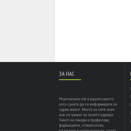
ЗА НАС
Pharmanews.mk е вашето место
кога сакате да се информирате за
здрав живот. Место за сите оние
кои се грижат за своето здравје.
Тимот на лекари и професори,
фармацевти, стоматолози,
педијатри и нутриционисти, нудат