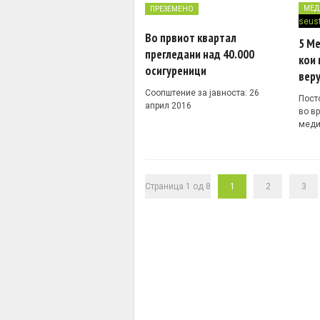
МЕД
ПРЕЗЕМЕНО
Во првиот квартал
5 Ме
прегледани над 40.000
кои 
осигуреници
вер
Соопштение за јавноста: 26
Посто
април 2016
во в
меди
Страница 1 од 8
1
2
3