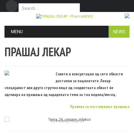
Search for:
Дома
Маркетинг
Контакт
Skip to content
MENU
NEWS
ПРАШАЈ ЛЕКАР
Совети и консултации од сите области
достапни за пациентите. Лекар
специјалист или друго стручно лице од соодветната област ќе
одговара на прашања од зададената тема за таа недела/месец.
Р
ПРАШАЈ ЛЕКАР
Правила за поставување прашања
 инфекции
Третман на уринарни инф
 од
предизвикани од
актерии
мултирезистетни бакте