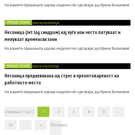
На вашите прашањата еднаш неделно ќе одговара д-р Ирена Вељковиќ
ПРАШАЈ ЛЕКАР
Несоница (Jet lag синдром) кај луѓе кои често патуваат и
менуваат временски зони
На вашите прашањата еднаш неделно ќе одговара д-р Ирена Вељковиќ
ПРАШАЈ ЛЕКАР
Несоница предизвикана од стрес и преоптовареност на
работното место
На вашите прашањата еднаш неделно ќе одговара д-р Ирена Вељковиќ
Страница 1 од 12
1
2
3
4
5
...
10
...
»
Последна