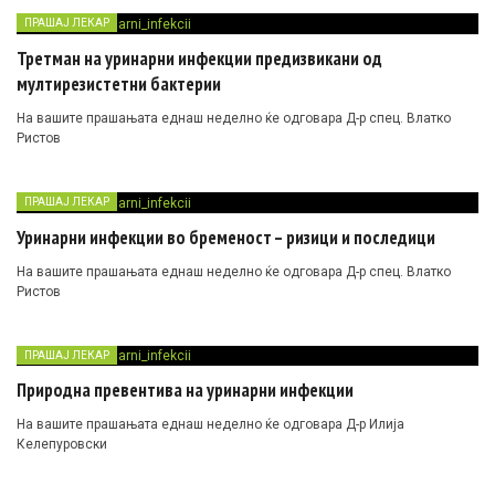
3/06/2019
Д-р Влатко Ристов
-
03/06/
ПРАШАЈ ЛЕКАР
Третман на уринарни инфекции предизвикани од
мултирезистетни бактерии
На вашите прашањата еднаш неделно ќе одговара Д-р спец. Влатко
Ристов
ПРАШАЈ ЛЕКАР
Уринарни инфекции во бременост – ризици и последици
На вашите прашањата еднаш неделно ќе одговара Д-р спец. Влатко
Ристов
ПРАШАЈ ЛЕКАР
Природна превентива на уринарни инфекции
На вашите прашањата еднаш неделно ќе одговара Д-р Илија
Келепуровски