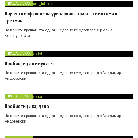
ПРАШАЈ ЛЕКАР
Најчести инфекции на уринарниот тракт – симптоми и
третман
На вашите прашањата еднаш неделно ќе одговара Д-р Илија
Келепуровски
ПРАШАЈ ЛЕКАР
Пробиотици и имунитет
На вашите прашањата еднаш неделно ќе одговара д-р Владимир
Андреевски
ПРАШАЈ ЛЕКАР
Пробиотици кај деца
На вашите прашањата еднаш неделно ќе одговара д-р Владимир
Андреевски