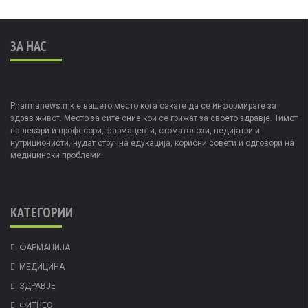
ЗА НАС
Pharmanews.mk е вашето место кога сакате да се информирате за
здрав живот. Место за сите оние кои се грижат за своето здравје. Тимот
на лекари и професори, фармацевти, стоматолози, педијатри и
нутриционисти, нудат стручна едукација, корисни совети и одговори на
медицински проблеми.
КАТЕГОРИИ
ФАРМАЦИЈА
МЕДИЦИНА
ЗДРАВЈЕ
ФИТНЕС