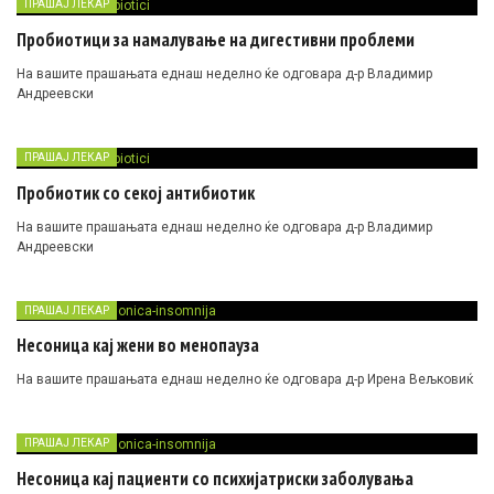
ПРАШАЈ ЛЕКАР
Пробиотици за намалување на дигестивни проблеми
На вашите прашањата еднаш неделно ќе одговара д-р Владимир
Андреевски
ПРАШАЈ ЛЕКАР
Пробиотик со секој антибиотик
На вашите прашањата еднаш неделно ќе одговара д-р Владимир
Андреевски
ПРАШАЈ ЛЕКАР
Несоница кај жени во менопауза
На вашите прашањата еднаш неделно ќе одговара д-р Ирена Вељковиќ
ПРАШАЈ ЛЕКАР
Несоница кај пациенти со психијатриски заболувања