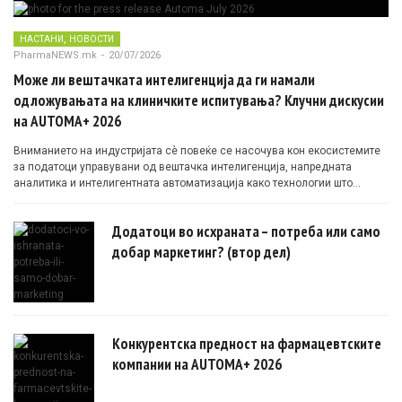
,
НАСТАНИ
НОВОСТИ
PharmaNEWS.mk
-
20/07/2026
Може ли вештачката интелигенција да ги намали
одложувањата на клиничките испитувања? Клучни дискусии
на AUTOMA+ 2026
Вниманието на индустријата сè повеќе се насочува кон екосистемите
за податоци управувани од вештачка интелигенција, напредната
аналитика и интелигентната автоматизација како технологии што
овозможуваат поефикасни клинички истражувања засновани на
докази.
Додатоци во исхраната – потреба или само
добар маркетинг? (втор дел)
Конкурентска предност на фармацевтските
компании на AUTOMA+ 2026