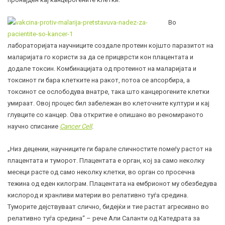
Во
лабораторијата научниците создале протеин којшто паразитот на
маларијата го користи за да се прицврсти кон плацентата и
додале токсин. Комбинацијата од протеинот на маларијата и
токсинот ги бара клетките на ракот, потоа се апсорбира, а
токсинот се ослободува внатре, така што канцерогените клетки
умираат. Овој процес бил забележан во клеточните култури и кај
глувците со канцер. Ова откритие е опишано во реномираното
научно списание
Cancer Cell
.
„Низ децении, научниците ги барале сличностите помеѓу растот на
плацентата и туморот. Плацентата е орган, кој за само неколку
месеци расте од само неколку клетки, во орган со просечна
тежина од еден килограм. Плацентата на ембрионот му обезбедува
кислород и хранливи материи во релативно туѓа средина.
Туморите дејствуваат слично, бидејќи и тие растат агресивно во
релативно туѓа средина“ – рече Али Саланти од Катедрата за