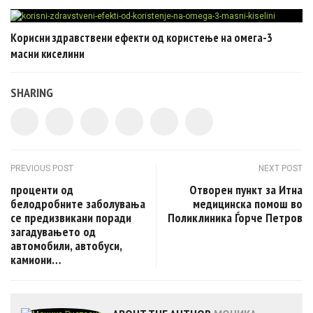
Корисни здравствени ефекти од користење на омега-3
масни киселини
SHARING
Post navigation
PREVIOUS POST
NEXT POST
проценти од
Отворен пункт за Итна
белодробните заболувања
медицинска помош во
се предизвикани поради
Поликлиника Ѓорче Петров
загадувањето од
автомобили, автобуси,
камиони…