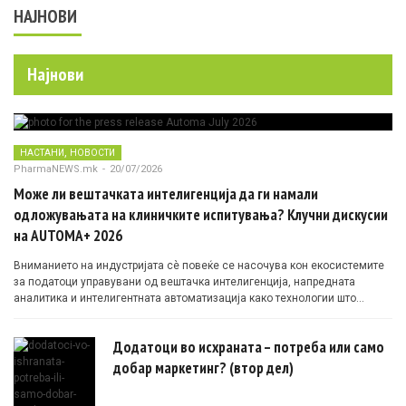
НАЈНОВИ
Најнови
,
НАСТАНИ
НОВОСТИ
PharmaNEWS.mk
-
20/07/2026
Може ли вештачката интелигенција да ги намали
одложувањата на клиничките испитувања? Клучни дискусии
на AUTOMA+ 2026
Вниманието на индустријата сè повеќе се насочува кон екосистемите
за податоци управувани од вештачка интелигенција, напредната
аналитика и интелигентната автоматизација како технологии што
овозможуваат поефикасни клинички истражувања засновани на
докази.
Додатоци во исхраната – потреба или само
добар маркетинг? (втор дел)