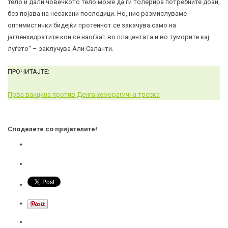
тело и дали човечкото тело може да ги толерира потребните дози,
без појава на несакани последици. Но, ние размислуваме
оптимистички бидејќи протеинот се закачува само на
јагленхидратите кои се наоѓаат во плацентата и во туморите кај
луѓето“ – заклучува Али Саланти.
ПРОЧИТАЈТЕ:
Прва вакцина против Денга хеморагична треска
Споделете со пријателите!