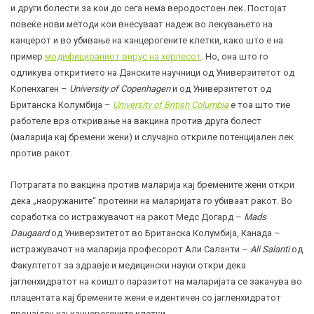
и други болести за кои до сега нема веродостоен лек. Постојат
повеќе нови методи кои внесуваат надеж во лекувањето на
канцерот и во убивање на канцерогените клетки, како што е на
пример
модифицираниот вирус на херпесот
. Но, она што го
одликува откритието на Данските научници од Универзитетот од
Копенхаген –
University of Copenhagen
и од Универзитетот од
Британска Колумбија –
University of British Columbia
е тоа што тие
работеле врз откривање на вакцина против друга болест
(маларија кај бремени жени) и случајно откриле потенцијален лек
против ракот.
Потрагата по вакцина против маларија кај бремените жени откри
дека „наоружаните“ протеини на маларијата го убиваат ракот. Во
соработка со истражувачот на ракот Медс Догард –
Mads
Daugaard
од Универзитетот во Британска Колумбија, Канада –
истражувачот на маларија професорот Али Саланти –
Ali Salanti
од
Факултетот за здравје и медицински науки откри дека
јагленхидратот на коишто паразитот на маларијата се закачува во
плацентата кај бремените жени е идентичен со јагленхидратот
пронајден кај канцерогените клетки.