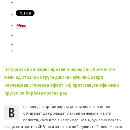
Потрагата по вакцина против маларија кај бремените
жени од страна на група дански научници, откри
неочекуван спореден ефект, кој претставува ефикасно
оружје во борбата против рак
В
о последно време научниците од целиот свет се
обидуваат да пронајдат лекови за неизлечивите
болести, како што е на пример СИДА, односно лекот и
вакцината против ХИВ, но и за тешко победливата болест – ракот