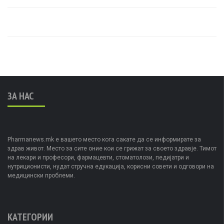
ЗА НАС
Pharmanews.mk е вашето место кога сакате да се информирате за
здрав живот. Место за сите оние кои се грижат за своето здравје. Тимот
на лекари и професори, фармацевти, стоматолози, педијатри и
нутриционисти, нудат стручна едукација, корисни совети и одговори на
медицински проблеми.
КАТЕГОРИИ