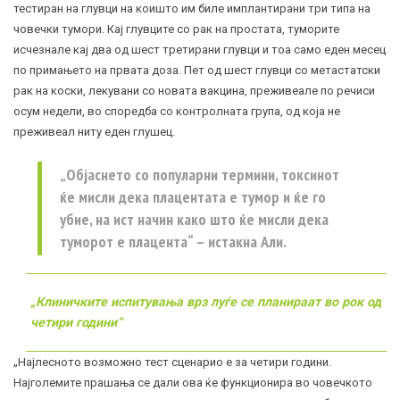
тестиран на глувци на коишто им биле имплантирани три типа на
човечки тумори. Кај глувците со рак на простата, туморите
исчезнале кај два од шест третирани глувци и тоа само еден месец
по примањето на првата доза. Пет од шест глувци со метастатски
рак на коски, лекувани со новата вакцина, преживеале по речиси
осум недели, во споредба со контролната група, од која не
преживеал ниту еден глушец.
„Објаснето со популарни термини, токсинот
ќе мисли дека плацентата е тумор и ќе го
убие, на ист начин како што ќе мисли дека
туморот е плацента“ – истакна Али.
„Клиничките испитувања врз луѓе се планираат во рок од
четири години“
„Најлесното возможно тест сценарио е за четири години.
Најголемите прашања се дали ова ќе функционира во човечкото