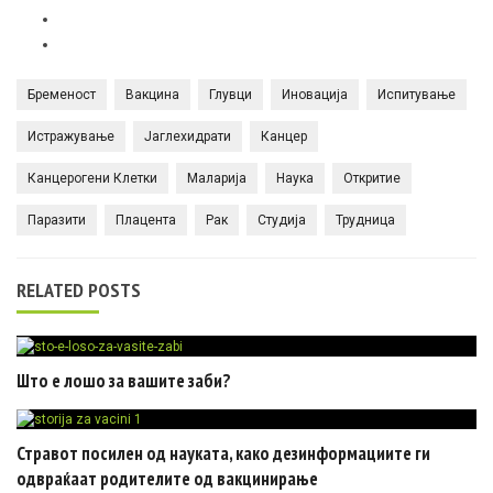
Бременост
Вакцина
Глувци
Иновација
Испитување
Истражување
Јаглехидрати
Канцер
Канцерогени Клетки
Маларија
Наука
Откритие
Паразити
Плацента
Рак
Студија
Трудница
RELATED POSTS
Што е лошо за вашите заби?
Стравот посилен од науката, како дезинформациите ги
одвраќаат родителите од вакцинирање