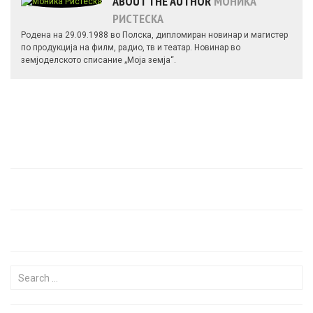
ABOUT THE AUTHOR
МОНИКА
РИСТЕСКА
Родена на 29.09.1988 во Полска, дипломиран новинар и магистер
по продукција на филм, радио, тв и театар. Новинар во
земјоделското списание „Моја земја“.
Search for: