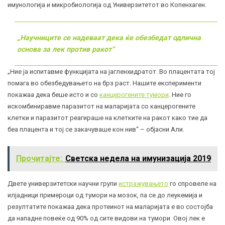
имунологија и микробиологија од Универзитетот во Копенхаген.
„Научниците се надеваат дека ќе обезбедат одлична
основа за лек против ракот“
„Ние ја испитавме функцијата на јагленхидратот. Во плацентата тој
помага во обезбедувањето на брз раст. Нашите експерименти
покажаа дека беше исто и со
канцерогените тумори
. Ние го
искомбиниравме паразитот на маларијата со канцерогените
клетки и паразитот реагираше на клетките на ракот како тие да
беа плацента и тој се закачуваше кон нив“ – објасни Али.
Прочитајте:
Светска недела на имунизација 2019
Двете универзитетски научни групи
истражувањето
го спровеле на
илјадници примероци од тумори на мозок, па се до леукемија и
резултатите покажаа дека протеинот на маларијата е во состојба
да нападне повеќе од 90% од сите видови на тумори. Овој лек е