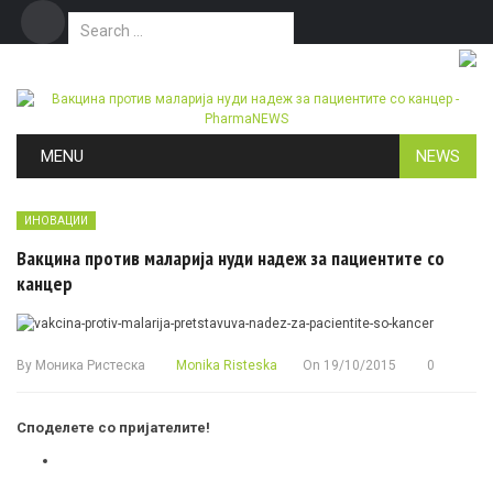
Search for:
Дома
Маркетинг
Контакт
Skip to content
MENU
NEWS
ИНОВАЦИИ
Вакцина против маларија нуди надеж за пациентите со
канцер
By
Моника Ристеска
Monika Risteska
On
19/10/2015
0
Споделете со пријателите!