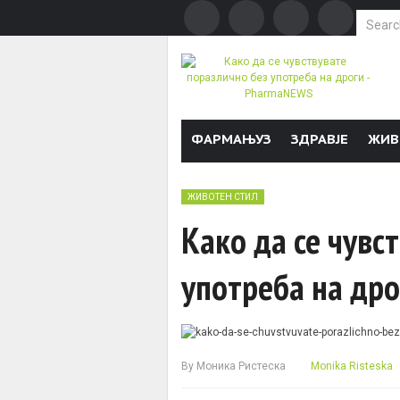
Search f
Skip to content
ФАРМАЊУЗ
ЗДРАВЈЕ
ЖИВ
ЖИВОТЕН СТИЛ
Како да се чувс
употреба на дро
By
Моника Ристеска
Monika Risteska