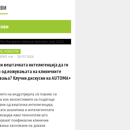
ОВИ
нови
,
НИ
НОВОСТИ
NEWS.mk
-
20/07/2026
и вештачката интелигенција да ги
 одложувањата на клиничките
вања? Клучни дискусии на AUTOMA+
ето на индустријата сè повеќе се
а кон екосистемите за податоци
ани од вештачка интелигенција,
ата аналитика и интелигентната
изација како технологии што
уваат поефикасни клинички
вања засновани на докази.