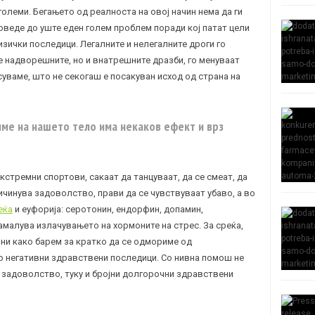
големи. Бегањето од реалноста на овој начин нема да ги
оведе до уште еден голем проблем поради кој патат цели
изички последици. Легалните и нелегалните дроги го
е надворешните, но и внатрешните дразби, го менуваат
суваме, што не секогаш е посакуван исход од страна на
име на нашето тело има некаков ефект и врз
кстремни спортови, сакаат да танцуваат, да се смеат, да
ичинува задоволство, прави да се чувствуваат убаво, а во
еќа
и еуфорија: серотонин, ендорфин, допамин,
намалува излачувањето на хормоните на стрес. За среќа,
ини како барем за кратко да се одмориме од
ло негативни здравствени последици. Со нивна помош не
задоволство, туку и бројни долгорочни здравствени