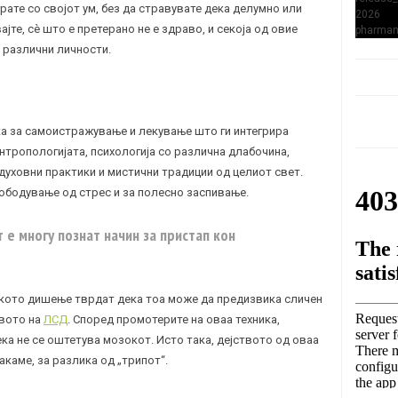
рате со својот ум, без да стравувате дека делумно или
ајте, сè што е претерано не е здраво, и секоја од овие
а различни личности.
а за самоистражување и лекување што ги интегрира
нтропологијата, психологија со различна длабочина,
духовни практики и мистични традиции од целиот свет.
ободување од стрес и за полесно заспивање.
е многу познат начин за пристап кон
ското дишење тврдат дека тоа може да предизвика сличен
твото на
ЛСД
. Според промотерите на оваа техника,
ека не се оштетува мозокот. Исто така, дејството од оваа
акаме, за разлика од „трипот“.