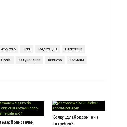
Искуство
Јога
Медитација
Наркотици
Среќа
Халуцинации
Хипноза
Хормони
Колку „длабок сон“ ви е
веда: Холистички
потребен?