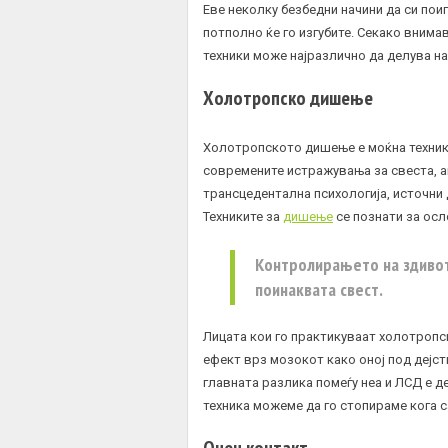
Еве неколку безбедни начини да си поиг
потполно ќе го изгубите. Секако внимав
техники може најразлично да делува н
Холотропско дишење
Холотропското дишење е моќна техник
современите истражувања за свеста, а
трансцедентална психологија, источни 
Техниките за
дишење
се познати за осл
Контролирањето на здивот 
поинаквата свест.
Лицата кои го практикуваат холотроп
ефект врз мозокот како оној под дејс
главната разлика помеѓу неа и
ЛСД
е д
техника можеме да го стопираме кога с
Очен контакт