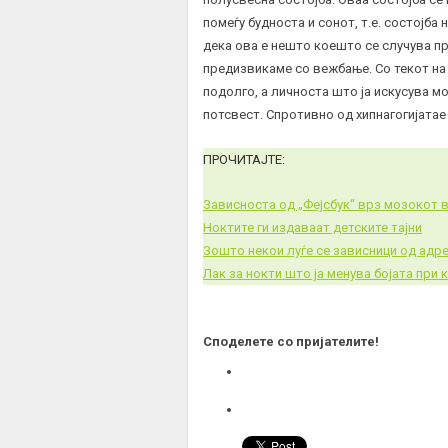
помеѓу будноста и сонот, т.е. состојба
дека ова е нешто коешто се случува пр
предизвикаме со вежбање. Со текот на 
подолго, а личноста што ја искусува 
потсвест. Спротивно од хипнагогијатае
ПРОЧИТАЈТЕ:
Зависноста од „Фејсбук“ врз мозокот в
Ноктите ги издаваат детските тајни
Зошто некои луѓе се зависници од адр
Лак за нокти што ја менува бојата при
Споделете со пријателите!