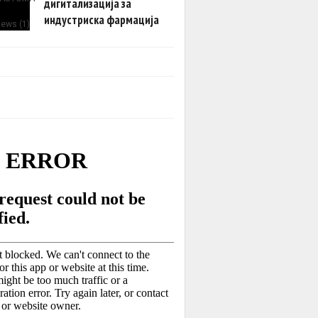
дигитализација за
индустриска фармација