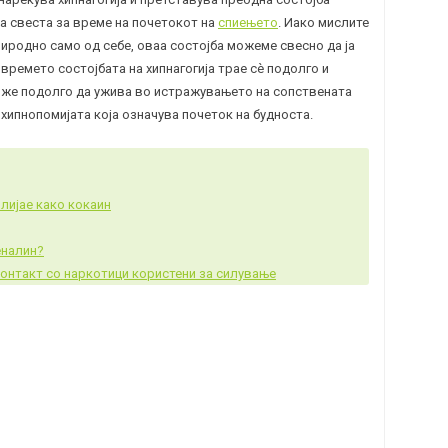
 на свеста за време на почетокот на
спиењето
. Иако мислите
иродно само од себе, оваа состојба можеме свесно да ја
времето состојбата на хипнагогија трае сè подолго и
може подолго да ужива во истражувањето на сопствената
 хипнопомијата која означува почеток на будноста.
лијае како кокаин
еналин?
 контакт со наркотици користени за силување