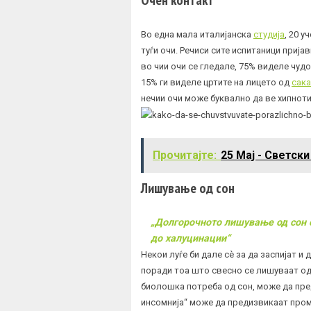
Во една мала италијанска
студија
, 20 
туѓи очи. Речиси сите испитаници прија
во чии очи се гледале, 75% виделе чудо
15% ги виделе цртите на лицето од
сака
нечии очи може буквално да ве хипноти
Прочитајте:
25 Мај - Светск
Лишување од сон
„Долгорочното лишување од сон 
до халуцинации“
Некои луѓе би дале сè за да заспијат и 
поради тоа што свесно се лишуваат од
биолошка потреба од сон, може да пре
инсомнија
“ може да предизвикаат пром