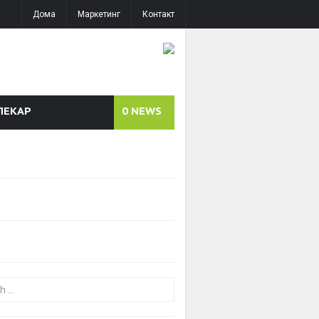
Дома
Маркетинг
Контакт
ЛЕКАР
0
NEWS
or: