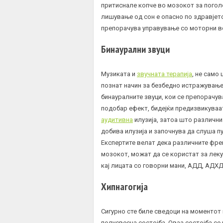
притиснале копче во мозокот за пого
лишување од сон е опасно по здравјето
препорачува управување со моторни воз
Бинаурални звуци
Музиката и
звучната терапија
, не само
познат начин за безбедно истражување 
бинауралните звуци, кои се препорачув
подобар ефект, бидејќи предизвикуваа
аудитивна
илузија, затоа што различни
добива илузија и започнува да слуша пу
Експертите велат дека различните фре
мозокот, можат да се користат за лек
кај лицата со говорни мани, АДД,
АДХ
Хипнагогија
Сигурно сте биле сведоци на моментот к
полусвесна состојба. Оваа состојба се