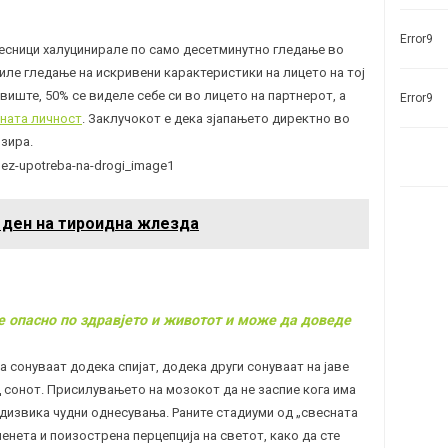
Error9
учесници халуцинирале по само десетминутно гледање во
виле гледање на искривени карактеристики на лицето на тој
виште, 50% се виделе себе си во лицето на партнерот, а
Error9
ната личност
. Заклучокот е дека зјапањето директно во
зира.
и ден на тироидна жлезда
е опасно по здравјето и животот и може да доведе
да сонуваат додека спијат, додека други сонуваат на јаве
 сонот. Присилувањето на мозокот да не заспие кога има
дизвика чудни однесувања. Раните стадиуми од „свесната
енета и поизострена перцепција на светот, како да сте