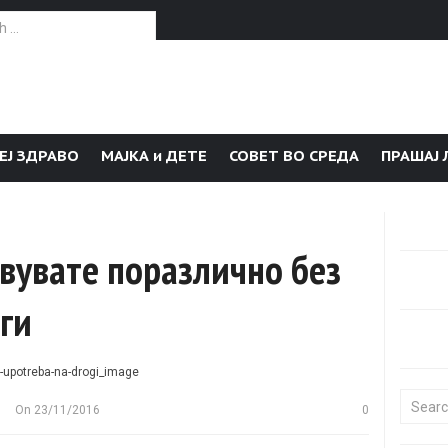
or:
ЕЈ ЗДРАВО
МАЈКА и ДЕТЕ
СОВЕТ ВО СРЕДА
ПРАШАЈ 
твувате поразлично без
ги
Search f
On
23/11/2016
0