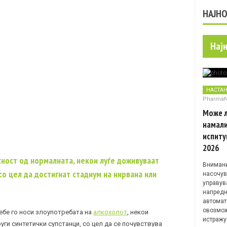
НАЈН
Нај
НАСТА
Pharma
Може л
намали
испиту
2026
сност од нормалната, некои луѓе доживуваат
Внимани
о цел да достигнат стадиум на нирвана или
насочув
управув
напредн
автомат
овозмож
ебе го носи злоупотребата на
алкохолот
, некои
истражу
ги синтетички супстанци, со цел да се почувствува