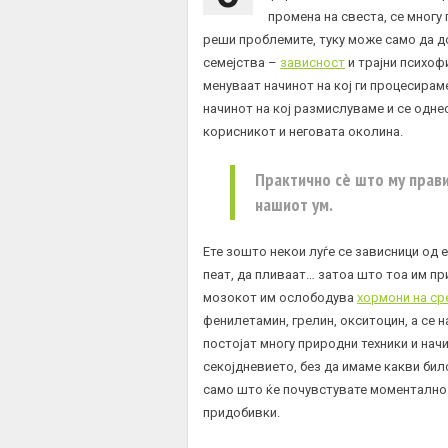
промена на свеста, се многу 
реши проблемите, туку може само да д
семејства –
зависност
и трајни психоф
менуваат начинот на кој ги процесирам
начинот на кој размислуваме и се одне
корисникот и неговата околина.
Практично сè што му прав
нашиот ум.
Ете зошто некои луѓе се зависници од е
пеат, да пливаат… затоа што тоа им пр
мозокот им ослободува
хормони на ср
фенилетамин, грелин, окситоцин, а се 
постојат многу природни техники и нач
секојдневието, без да имаме какви би
само што ќе почувстувате моментално 
придобивки.