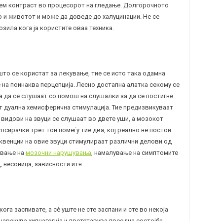
лем контраст во процесорот на гледање. Долгорочното
 и животот и може да доведе до халуцинации. Не се
ила кога ја користите оваа техника.
 што се користат за лекување, тие се исто така одамна
на поинаква перцепција. Лесно достапна алатка секому се
а да се слушаат со помош на слушалки за да се постигне
т дуална хемисферична стимулација. Тие предизвикуваат
 видови на звуци се слушаат во двете уши, а мозокот
лсирачки трет тон помеѓу тие два, кој реално не постои.
квенции на овие звуци стимулираат различни делови од
ување на
мозочни нарушувања
, намалување на симптомите
Д
,
несоница
, зависности итн.
ога заспивате, а сè уште не сте заспани и сте во некоја
 нарекува хипнагогија и претставува преодна состојба