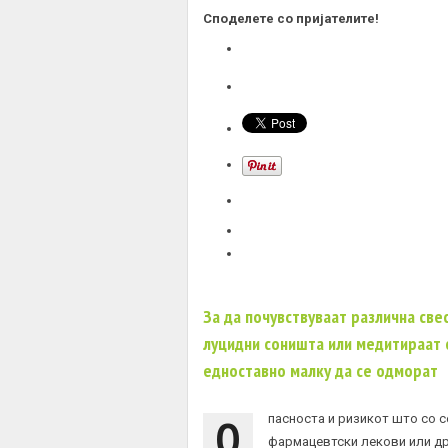
Споделете со пријателите!
За да почувствуваат различна све
луцидни соништа или медитираат с
едноставно малку да се одморат
О
пасноста и ризикот што со с
фармацевтски лекови или дру