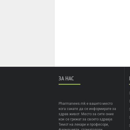
ЗА НАС
Pharmanews.mk е вашето место
кога сакате да се информирате за
здрав живот. Место за сите оние
кои се грижат за своето здравје.
Тимот на лекари и професори,
фармацевти, стоматолози,