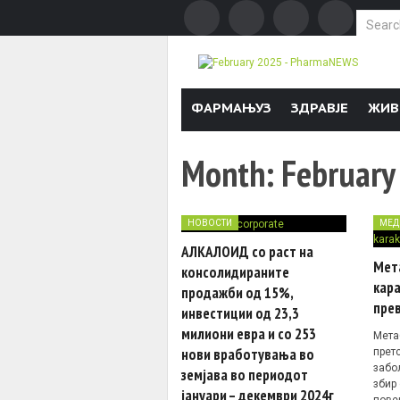
Search f
Skip to content
ФАРМАЊУЗ
ЗДРАВЈЕ
ЖИВ
Month:
February
НОВОСТИ
МЕД
АЛКАЛОИД со раст на
Мет
консолидираните
кара
продажби од 15%,
пре
инвестиции од 23,3
милиони евра и со 253
Мета
нови вработувања во
прет
забо
земјава во периодот
збир
јануари – декември 2024г
пове