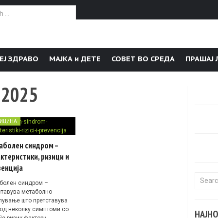
or:
ЕЈ ЗДРАВО
МАЈКА и ДЕТЕ
СОВЕТ ВО СРЕДА
ПРАШАЈ 
 2025
ИЦИНА
аболен синдром –
ктеристики, ризици и
венција
Search f
болен синдром –
ставува метаболно
лување што претставува
 од неколку симптоми со
НАЈН
ќе ризик-фактори.