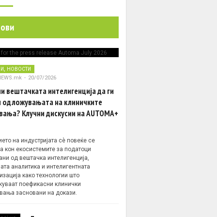
нови
,
НИ
НОВОСТИ
NEWS.mk
-
20/07/2026
и вештачката интелигенција да ги
 одложувањата на клиничките
вања? Клучни дискусии на AUTOMA+
ето на индустријата сè повеќе се
а кон екосистемите за податоци
ани од вештачка интелигенција,
ата аналитика и интелигентната
изација како технологии што
уваат поефикасни клинички
вања засновани на докази.