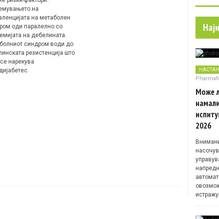
емувањето на
аленцијата на метаболен
Нај
ром оди паралелно со
емијата на дебелината.
болниот синдром води до
линската резистенција што
 се нарекува
НАСТА
дијабетес.
Pharma
Може л
намали
испиту
2026
Внимани
насочув
управув
напредн
автомат
овозмож
истражу