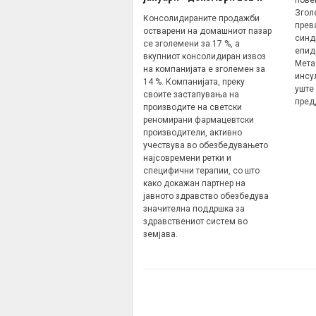
Згол
Консолидираните продажби
прев
остварени на домашниот пазар
синд
се зголемени за 17 %, а
епид
вкупниот консолидиран извоз
Мета
на компанијата е зголемен за
инсу
14 %. Компанијата, преку
уште
своите застапувања на
пред
производите на светски
реномирани фармацевтски
производители, активно
учествува во обезбедувањето
најсовремени ретки и
специфични терапии, со што
како докажан партнер на
јавното здравство обезбедува
значителна поддршка за
здравствениот систем во
земјава.