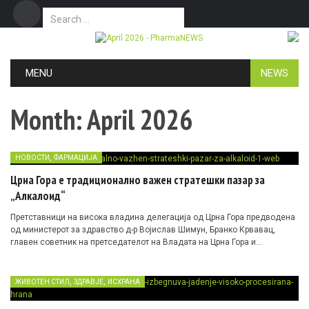
Search for:
Дома
Маркетинг
Контакт
Skip to content
MENU
NEWS
Month:
April 2026
,
НОВОСТИ
ФАРМАЦИЈА
Црна Гора e традиционално важен стратешки пазар за
„Алкалоид“
Претставници на висока владина делегација од Црна Гора предводена
од министерот за здравство д-р Војислав Шимун, Бранко Крвавац,
главен советник на претседателот на Владата на Црна Гора и
Александар Богавац, директор на ЗУ „Апотеке Црна Гора Монтефарм“
остварија официјална работна посета на „Алкалоид“ АД Скопје, со
фокус на зајакнување на соработката.
,
,
ЖИВОТЕН СТИЛ
ЗДРАВЈЕ
ИСХРАНА