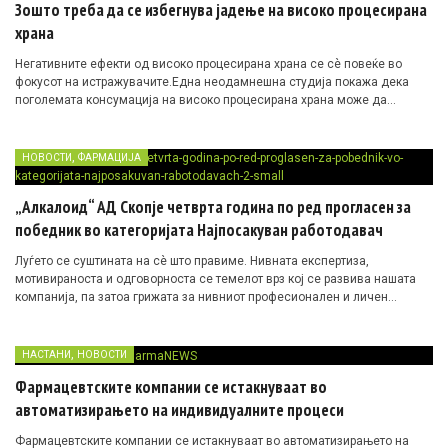
Зошто треба да се избегнува јадење на високо процесирана
храна
Негативните ефекти од високо процесирана храна се сè повеќе во
фокусот на истражувачите.Една неодамнешна студија покажа дека
поголемата консумација на високо процесирана храна може да…
,
НОВОСТИ
ФАРМАЦИЈА
„Алкалоид“ АД Скопје четврта година по ред прогласен за
победник во категоријата Најпосакуван работодавач
Луѓето се суштината на сè што правиме. Нивната експертиза,
мотивираноста и одговорноста се темелот врз кој се развива нашата
компанија, па затоа грижата за нивниот професионален и личен
напредок останува еден од нашите клучни стратешки приоритети.
,
НАСТАНИ
НОВОСТИ
Фармацевтските компании се истакнуваат во
автоматизирањето на индивидуалните процеси
Фармацевтските компании се истакнуваат во автоматизирањето на