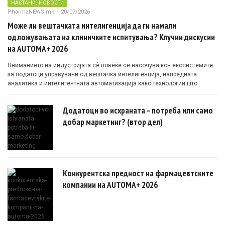
,
НАСТАНИ
НОВОСТИ
PharmaNEWS.mk
-
20/07/2026
Може ли вештачката интелигенција да ги намали
одложувањата на клиничките испитувања? Клучни дискусии
на AUTOMA+ 2026
Вниманието на индустријата сè повеќе се насочува кон екосистемите
за податоци управувани од вештачка интелигенција, напредната
аналитика и интелигентната автоматизација како технологии што
овозможуваат поефикасни клинички истражувања засновани на
докази.
Додатоци во исхраната – потреба или само
добар маркетинг? (втор дел)
Конкурентска предност на фармацевтските
компании на AUTOMA+ 2026