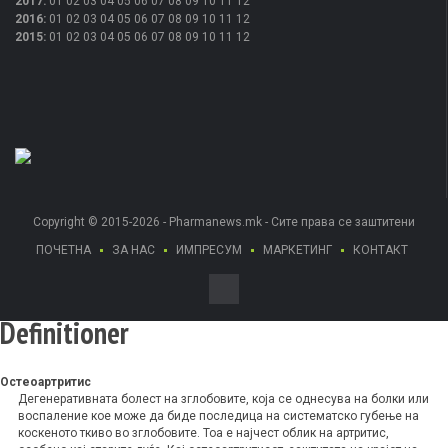
2017
:
01
02
03
04
05
06
07
08
09
10
11
12
2016
:
01
02
03
04
05
06
07
08
09
10
11
12
2015
:
01
02
03
04
05
06
07
08
09
10
11
12
Copyright © 2015-2026 - Pharmanews.mk - Сите права се заштитени
ПОЧЕТНА
ЗА НАС
ИМПРЕСУМ
МАРКЕТИНГ
КОНТАКТ
Definitioner
Остеоартритис
Дегенеративната болест на зглобовите, која се однесува на болки или
воспаление кое може да биде последица на систематско губење на
коскеното ткиво во зглобовите. Тоа е најчест облик на артритис,