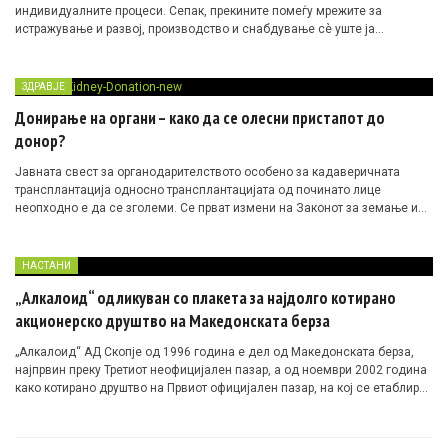
индивидуалните процеси. Сепак, прекините помеѓу мрежите за
истражување и развој, производство и снабдување сè уште ја
ограничуваат брзината, транспарентноста и скалабилноста.
ЗДРАВЈЕ
Донирање на органи – како да се олесни пристапот до
донор?
Јавната свест за органодарителството особено за кадаверичната
трансплантација односно трансплантацијата од починато лице
неопходно е да се зголеми. Се прват измени на Законот за земање и
пресадување на делови од човечкото тело заради лекување со цел да
се олесни пристапот до донор и да се зголеми прагот односно да може
да донираат и подалечни роднини. Се очекува до крајот на април тие
НАСТАНИ
да бидат изгласани во Собранието.
„Алкалоид“ одликуван со плакета за најдолго котирано
акционерско друштво на Македонската берза
„Алкалоид“ АД Скопје од 1996 година е дел од Македонската берза,
најпрвин преку Третиот неофицијален пазар, а од ноември 2002 година
како котирано друштво на Првиот официјален пазар, на кој се етаблира
како една од најликвидните и најтранспарентни компании.