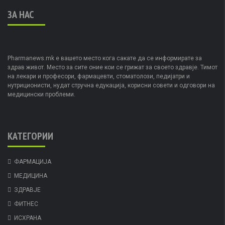
ЗА НАС
Pharmanews.mk е вашето место кога сакате да се информирате за
здрав живот. Место за сите оние кои се грижат за своето здравје. Тимот
на лекари и професори, фармацевти, стоматолози, педијатри и
нутриционисти, нудат стручна едукација, корисни совети и одговори на
медицински проблеми.
КАТЕГОРИИ
ФАРМАЦИЈА
МЕДИЦИНА
ЗДРАВЈЕ
ФИТНЕС
ИСХРАНА