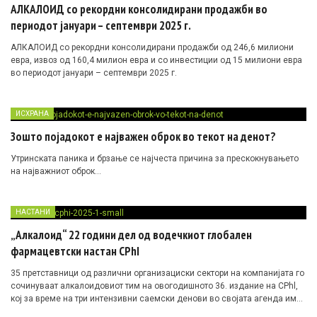
АЛКАЛОИД со рекордни консолидирани продажби во
периодот јануари – септември 2025 г.
АЛКАЛОИД со рекордни консолидирани продажби од 246,6 милиони
евра, извоз од 160,4 милион евра и со инвестиции од 15 милиони евра
во периодот јануари – септември 2025 г.
ИСХРАНА
Зошто појадокот е најважен оброк во текот на денот?
Утринската паника и брзање се најчеста причина за прескокнувањето
на најважниот оброк…
НАСТАНИ
„Алкалоид“ 22 години дел од водечкиот глобален
фармацевтски настан CPhI
35 претставници од различни организациски сектори на компанијата го
сочинуваат алкалоидовиот тим на овогодишното 36. издание на CPhl,
кој за време на три интензивни саемски денови во својата агенда има
повеќе од 400 деловни средби со постојни партнери, добавувачи и со