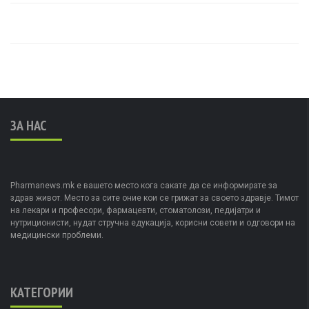
ЗА НАС
Pharmanews.mk е вашето место кога сакате да се информирате за
здрав живот. Место за сите оние кои се грижат за своето здравје. Тимот
на лекари и професори, фармацевти, стоматолози, педијатри и
нутриционисти, нудат стручна едукација, корисни совети и одговори на
медицински проблеми.
КАТЕГОРИИ