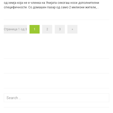
од земја која не е членка на Унијата секогаш носи дополнителни
специфичности. Со домашен пазар од само 2 милиони жители,
наспроти европскиот пазар со 448 милиони чинители, растот и развојот
се возможни само доколку деловните видици се насочени надвор од
границите.
Страница 1 од 3
1
2
3
»
Search for: