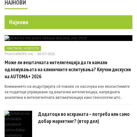
НАЈНОВИ
Најнови
,
НАСТАНИ
НОВОСТИ
PharmaNEWS.mk
-
20/07/2026
Може ли вештачката интелигенција да ги намали
одложувањата на клиничките испитувања? Клучни дискусии
на AUTOMA+ 2026
Вниманието на индустријата сè повеќе се насочува кон екосистемите
за податоци управувани од вештачка интелигенција, напредната
аналитика и интелигентната автоматизација како технологии што
овозможуваат поефикасни клинички истражувања засновани на
докази.
Додатоци во исхраната – потреба или само
добар маркетинг? (втор дел)