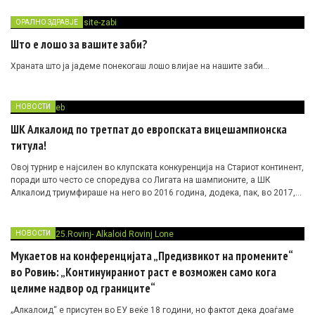
нови потенцијални соработници
ОРАЛНО ЗДРАВЈЕ
Што е лошо за вашите заби?
Храната што ја јадеме понекогаш лошо влијае на нашите заби…
НОВОСТИ
ШК Алкалоид по третпат до европската вицешампионска
титула!
Овој турнир е најсилен во клупската конкуренција на Стариот континент,
поради што често се споредува со Лигата на шампионите, а ШК
Алкалоид триумфираше на него во 2016 година, додека, пак, во 2017,
2024 и во 2025 година го освои второто место.
НОВОСТИ
Мукаетов на конференцијата „Предизвикот на промените“
во Ровињ: „Континуираниот раст е возможен само кога
целиме надвор од границите“
„Алкалоид“ е присутен во ЕУ веќе 18 години, но фактот дека доаѓаме