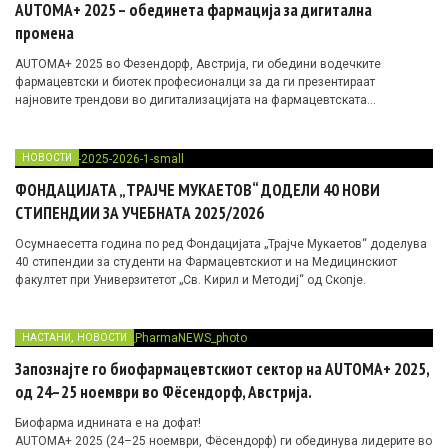
AUTOMA+ 2025 – обединета фармација за дигитална
промена
AUTOMA+ 2025 во Фезендорф, Австрија, ги обедини водечките
фармацевтски и биотек професионалци за да ги презентираат
најновите трендови во дигитализацијата на фармацевтската
индустрија. Од AI и роботи до дигитални близнаци и паметни синџири
на снабдување, настанот ја истакна иднината на „smart pharma“ и
пациент-центричниот пристап кон здравството.
НОВОСТИ
ФОНДАЦИЈАТА „ТРАЈЧЕ МУКАЕТОВ“ ДОДЕЛИ 40 НОВИ
СТИПЕНДИИ ЗА УЧЕБНАТА 2025/2026
Осумнаесетта година по ред Фондацијата „Трајче Мукаетов“ доделува
40 стипендии за студенти на Фармацевтскиот и на Медицинскиот
факултет при Универзитетот „Св. Кирил и Методиј“ од Скопје.
,
НАСТАНИ
НОВОСТИ
Запознајте го биофармацевтскиот сектор на AUTOMA+ 2025,
од 24–25 ноември во Фёсендорф, Австрија.
Биофарма иднината е на дофат!
AUTOMA+ 2025 (24–25 ноември, Фёсендорф) ги обединува лидерите во