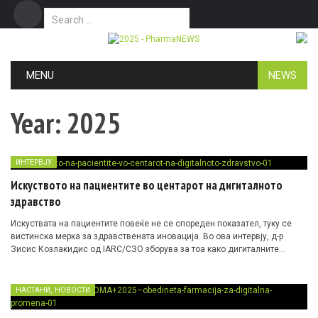
Search for:
Дома
Маркетинг
Контакт
Skip to content
MENU
NEWS
Year:
2025
ИНТЕРВЈУ
Искуството на пациентите во центарот на дигиталното
здравство
Искуствата на пациентите повеќе не се спореден показател, туку се
вистинска мерка за здравствената иновација. Во ова интервју, д-р
Зисис Козлакидис од IARC/СЗО зборува за тоа како дигиталните
алатки, вештачката интелигенција, биобанкарството и глобалната
размена на податоци можат да ја подобрат грижата, да изградат
доверба и да создадат поправични здравствени системи.
,
НАСТАНИ
НОВОСТИ