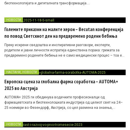
биотехнологијата и дигиталната трансформација.
Sapio Sciences, Argenx, Biomarin, GSK, Loba Biotech, Wholomics и уште
многу компании ќе го дефинираат новиот стандард во индустријата.
НОВОСТИ
Големите приказни на малите херои – Becutan конференција
по повод Светскиот ден на предвремено родени бебиња
Преку искрени сведоштва и инспиративни разговори, експерти,
родители и јавни личности испратија единствена порака: грижата за
предвремено родените бебиња не е само медицински процес – тоа е
животна мисија исполнета со храброст, надеж и со безрезервна љубов.
,
НАСТАНИ
НОВОСТИ
Европска сцена за глобална фарма соработка – AUTOMA+
2025 во Австрија
AUTOMA+ 2025 ги обединува водечките професионалци од
фармацевтската и биотехнолошката индустрија од целиот свет на 24–
25 ноември во Фезендорф, Австрија, со цел размена на знаења,
градење партнерства и унапредување на развојот на лекови. Иако
Конгресот е со особен фокус на Европа, активното учество на експерти
од други региони го проширува неговиот опфат и го збогатува
НОВОСТИ
квалитетот на размената.