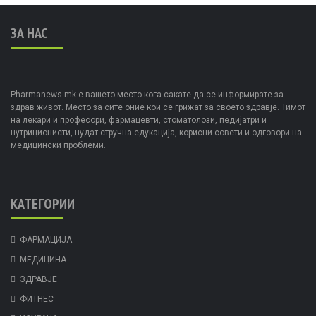
ЗА НАС
Pharmanews.mk е вашето место кога сакате да се информирате за
здрав живот. Место за сите оние кои се грижат за своето здравје. Тимот
на лекари и професори, фармацевти, стоматолози, педијатри и
нутриционисти, нудат стручна едукација, корисни совети и одговори на
медицински проблеми.
КАТЕГОРИИ
ФАРМАЦИЈА
МЕДИЦИНА
ЗДРАВЈЕ
ФИТНЕС