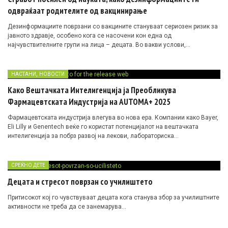
одвраќаат родителите од вакцинирање
Дезинформациите поврзани со вакцините стануваат сериозен ризик за
јавното здравје, особено кога се насочени кон една од
најчувствителните групи на лица – децата. Во вакви услови,
предизвикот не е само да се обезбедат вистински факти, туку и да се
надминат стравовите и недовербата што се создаваат од брзото и
неконтролирано ширење на истите.
,
НАСТАНИ
НОВОСТИ
Како Вештачката Интелигенција ја Преобликува
Фармацевтската Индустрија на AUTOMA+ 2025
Фармацевтската индустрија влегува во нова ера. Компании како Bayer,
Eli Lilly и Genentech веќе го користат потенцијалот на вештачката
интелигенција за побрз развој на лекови, лабораториска
автоматизација и персонализирана грижа за пациентите.
На #AUTOMA2025 во Австрија (24–25 ноември), лидерите од
индустријата ќе споделат најнови стратегии за интеграција на AI во
СРЕЌНО ДЕТЕ
целиот синџир на вредност – од пакување до клинички испитувања.
Децата и стресот поврзан со училиштето
Притисокот кој го чувствуваат децата кога станува збор за училиштните
активности не треба да се занемарува…