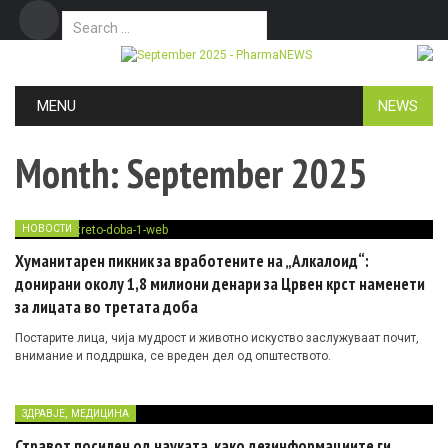
Search for:
Дома
Маркетинг
Контакт
Skip to content
MENU
NEWS
Month:
September 2025
НОВОСТИ
Хуманитарен пикник за вработените на „Алкалоид“:
донирани околу 1,8 милиони денари за Црвен крст наменети
за лицата во третата доба
Постарите лица, чија мудрост и животно искуство заслужуваат почит,
внимание и поддршка, се вреден дел од општеството.
,
ЗДРАВЈЕ
МЕДИЦИНА
Стравот посилен од науката, како дезинформациите ги