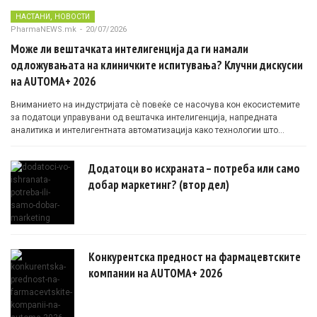
,
НАСТАНИ
НОВОСТИ
PharmaNEWS.mk
-
20/07/2026
Може ли вештачката интелигенција да ги намали
одложувањата на клиничките испитувања? Клучни дискусии
на AUTOMA+ 2026
Вниманието на индустријата сè повеќе се насочува кон екосистемите
за податоци управувани од вештачка интелигенција, напредната
аналитика и интелигентната автоматизација како технологии што
овозможуваат поефикасни клинички истражувања засновани на
докази.
Додатоци во исхраната – потреба или само
добар маркетинг? (втор дел)
Конкурентска предност на фармацевтските
компании на AUTOMA+ 2026