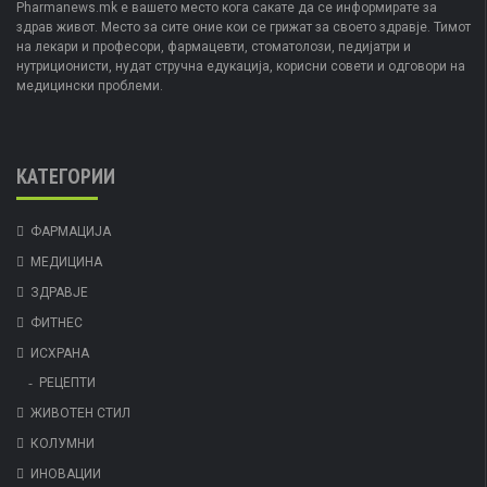
Pharmanews.mk е вашето место кога сакате да се информирате за
здрав живот. Место за сите оние кои се грижат за своето здравје. Тимот
на лекари и професори, фармацевти, стоматолози, педијатри и
нутриционисти, нудат стручна едукација, корисни совети и одговори на
медицински проблеми.
КАТЕГОРИИ
ФАРМАЦИЈА
МЕДИЦИНА
ЗДРАВЈЕ
ФИТНЕС
ИСХРАНА
РЕЦЕПТИ
ЖИВОТЕН СТИЛ
КОЛУМНИ
ИНОВАЦИИ