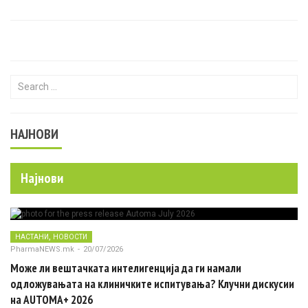
Search for:
НАЈНОВИ
Најнови
,
НАСТАНИ
НОВОСТИ
PharmaNEWS.mk
-
20/07/2026
Може ли вештачката интелигенција да ги намали
одложувањата на клиничките испитувања? Клучни дискусии
на AUTOMA+ 2026