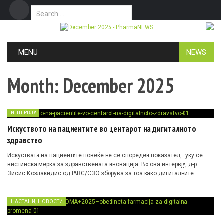
Search for:
Дома
Маркетинг
Контакт
Skip to content
MENU
NEWS
Month:
December 2025
ИНТЕРВЈУ
Искуството на пациентите во центарот на дигиталното
здравство
Искуствата на пациентите повеќе не се спореден показател, туку се
вистинска мерка за здравствената иновација. Во ова интервју, д-р
Зисис Козлакидис од IARC/СЗО зборува за тоа како дигиталните
алатки, вештачката интелигенција, биобанкарството и глобалната
размена на податоци можат да ја подобрат грижата, да изградат
доверба и да создадат поправични здравствени системи.
,
НАСТАНИ
НОВОСТИ