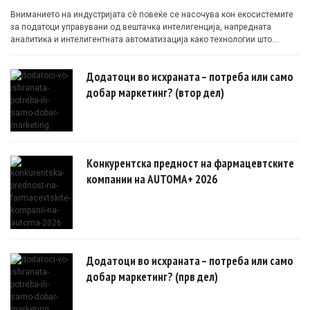
Вниманието на индустријата сè повеќе се насочува кон екосистемите
за податоци управувани од вештачка интелигенција, напредната
аналитика и интелигентната автоматизација како технологии што
овозможуваат поефикасни клинички истражувања засновани на
докази.
Додатоци во исхраната – потреба или само
добар маркетинг? (втор дел)
Конкурентска предност на фармацевтските
компании на AUTOMA+ 2026
Додатоци во исхраната – потреба или само
добар маркетинг? (прв дел)