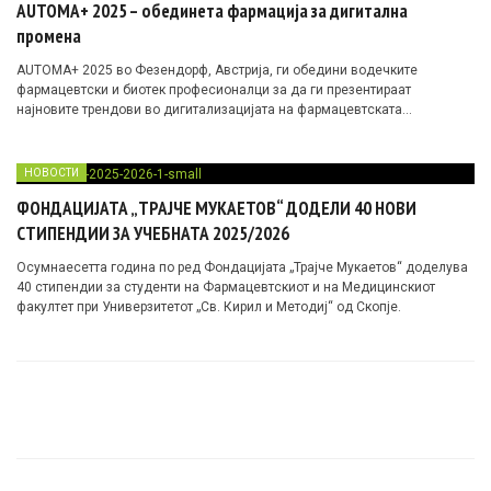
AUTOMA+ 2025 – обединета фармација за дигитална
промена
AUTOMA+ 2025 во Фезендорф, Австрија, ги обедини водечките
фармацевтски и биотек професионалци за да ги презентираат
најновите трендови во дигитализацијата на фармацевтската
индустрија. Од AI и роботи до дигитални близнаци и паметни синџири
на снабдување, настанот ја истакна иднината на „smart pharma“ и
пациент-центричниот пристап кон здравството.
НОВОСТИ
ФОНДАЦИЈАТА „ТРАЈЧЕ МУКАЕТОВ“ ДОДЕЛИ 40 НОВИ
СТИПЕНДИИ ЗА УЧЕБНАТА 2025/2026
Осумнаесетта година по ред Фондацијата „Трајче Мукаетов“ доделува
40 стипендии за студенти на Фармацевтскиот и на Медицинскиот
факултет при Универзитетот „Св. Кирил и Методиј“ од Скопје.