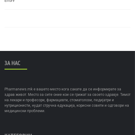
Error9
ЗА НАС
Pharmanews.mk е вашето место кога сакате да се информирате за
здрав живот. Место за сите оние кои се грижат за своето здравје. Тимот
на лекари и професори, фармацевти, стоматолози, педијатри и
нутриционисти, нудат стручна едукација, корисни совети и одговори на
медицински проблеми.