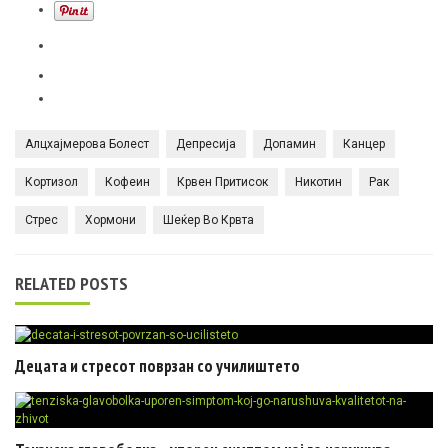
Алцхајмерова Болест
Депресија
Допамин
Канцер
Кортизол
Кофеин
Крвен Притисок
Никотин
Рак
Стрес
Хормони
Шеќер Во Крвта
RELATED POSTS
Децата и стресот поврзан со училиштето