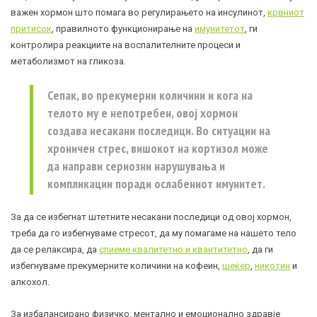
важен хормон што помага во регулирањето на инсулинот,
крвниот
притисок
, правилното функционирање на
имунитетот
, ги
контролира реакциите на воспалителните процеси и
метаболизмот на
гликоза
.
Сепак, во прекумерни количини и кога на
телото му е непотребен, овој хормон
создава несакани последици. Во ситуации на
хроничен стрес, вишокот на
кортизол
може
да направи сериозни нарушувања и
компликации поради ослабениот
имунитет
.
За да се избегнат штетните несакани последици од овој хормон,
треба да го избегнуваме стресот, да му помагаме на нашето тело
да се релаксира, да
спиеме квалитетно и квантитетно
, да ги
избегнуваме прекумерните количини на кофеин,
шеќер
,
никотин
и
алкохол.
За избалансирано физичко, ментално и емоционално здравје