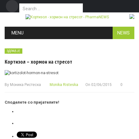
Search for:
Дома
Маркетинг
Контакт
Skip to content
MENU
NEWS
ЗДРАВЈЕ
Кортизол – хормон на стресот
By
Моника Ристеска
Monika Risteska
On
02/06/2015
0
Споделете со пријателите!