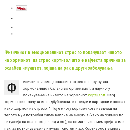
Физичкиот и емоционалниот стрес го покачуваат нивото
на хормонот на стрес кортизол што е најчеста причина за
ослабен имунитет, појава на рак и други заболувања
Ф
изичкиот и емоционалниот стрес го нарушуваат
хормоналниот баланс во организмот, а најмногу
покачување на нивото на хормонот
кортизол
. Овој
хормон се излачува во надбубрежните жлезди и народски е познат
како „хормон на стресот“. Тој е многу корисен кога наеднаш на
телото му е потребен силен наплив на енергија (како на пример во
ситуација на опасност, напад и сл.), за помагање на меморијата или
пак, за потиснување на имуниот систем и др. Кортизолот е многу