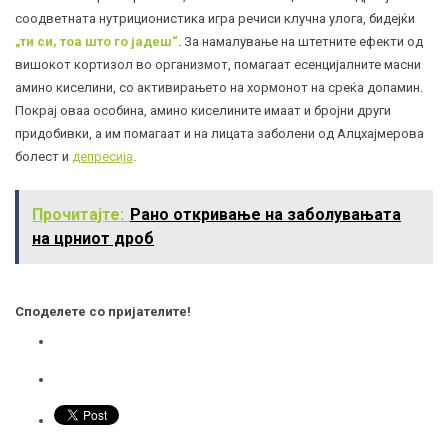
соодветната нутриционистика игра речиси клучна улога, бидејќи
„ти си, тоа што го јадеш“
. За намалување на штетните ефекти од
вишокот кортизол во организмот, помагаат есенцијалните масни
амино киселини, со активирањето на хормонот на среќа допамин.
Покрај оваа особина, амино киселините имаат и бројни други
придобивки, а им помагаат и на лицата заболени од Алцхајмерова
болест и
депресија
.
Прочитајте:
Рано откривање на заболувањата
на црниот дроб
Споделете со пријателите!