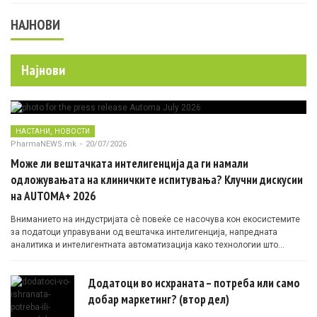
НАЈНОВИ
Најнови
,
НАСТАНИ
НОВОСТИ
PharmaNEWS.mk
-
20/07/2026
Може ли вештачката интелигенција да ги намали
одложувањата на клиничките испитувања? Клучни дискусии
на AUTOMA+ 2026
Вниманието на индустријата сè повеќе се насочува кон екосистемите
за податоци управувани од вештачка интелигенција, напредната
аналитика и интелигентната автоматизација како технологии што
овозможуваат поефикасни клинички истражувања засновани на
докази.
Додатоци во исхраната – потреба или само
добар маркетинг? (втор дел)