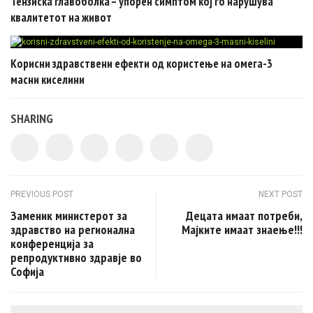
Тензиска главоболка – упорен симптом кој го нарушува
квалитетот на живот
Корисни здравствени ефекти од користење на омега-3
масни киселини
SHARING
Post navigation
PREVIOUS POST
NEXT POST
Заменик министерот за
Децата имаат потреби,
здравство на регионална
Mајките имаат знаење!!!
конференција за
репродуктивно здравје во
Софија