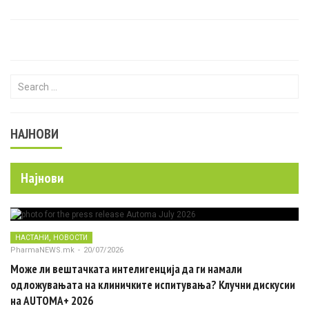
Search for:
НАЈНОВИ
Најнови
,
НАСТАНИ
НОВОСТИ
PharmaNEWS.mk
-
20/07/2026
Може ли вештачката интелигенција да ги намали
одложувањата на клиничките испитувања? Клучни дискусии
на AUTOMA+ 2026