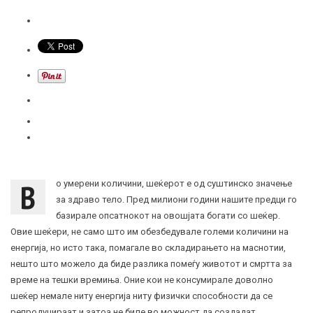
В
о умерени количини, шеќерот е од суштинско значење
за здраво тело. Пред милиони години нашите предци го
базирале опсатнокот на овошјата богати со шеќер.
Овие шеќери, не само што им обезбедувале големи количини на
енергија, но исто така, помагале во складирањето на маснотии,
нешто што можело да биде разлика помеѓу животот и смртта за
време на тешки времиња. Оние кои не консумирале доволно
шеќер немале ниту енергија ниту физички способности да се
репродуцираат и затоа не биле во можност да создадат