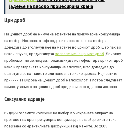
јадење на високо процесирана храна
Црн дроб
Ни црниот дроб не е имун на ефектите на прекумерна консумација
на шеќер. Исхраната која содржи висок степен на шеќери
доведува до зголемување на мастите во црниот дроб, што пак во
некои случаи, предизвикува
воспаление на црниот дроб
. Доколку
проблемот не се лекува, предизвикува ист ефект врз црниот дроб
како и претераната консумација на алкохол, што доведува до
оштетување на ткивото или попознато како
цироза
. Најчестите
причини за цироза на црниот дроб е алкохолот, а потоа следуваат
замастувањето на црниот дроб предизвикано од лоша исхрана.
Сексуално здравје
Бидејќи големите количини на шеќер во исхраната влијаат на
протокот на крв, прекумерна консумација на шеќер е исто така
поврзана со еректилната дисфункција кај мажите. Во 2005