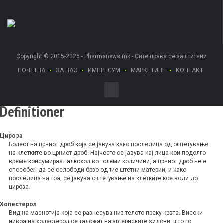
Copyright © 2015-2026 - Pharmanews.mk - Сите права се заштитени
ПОЧЕТНА
ЗА НАС
ИМПРЕСУМ
МАРКЕТИНГ
КОНТАКТ
Definitioner
Цироза
Болест на црниот дроб која се јавува како последица од оштетување
на клетките во црниот дроб. Најчесто се јавува кај лица кои подолго
време консумираат алкохол во големи количини, а црниот дроб не е
способен да се ослободи брзо од тие штетни материи, и како
последица на тоа, се јавува оштетување на клетките кое води до
цироза.
Холестерол
Вид на маснотија која се разнесува низ телото преку крвта. Високи
нивоа на холестерол се таложат на артериските ѕидови, што го