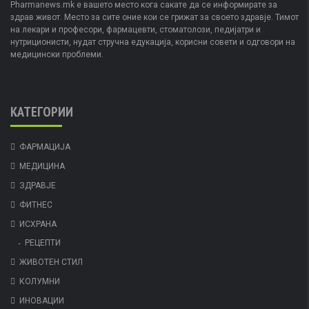
Pharmanews.mk е вашето место кога сакате да се информирате за
здрав живот. Место за сите оние кои се грижат за своето здравје. Тимот
на лекари и професори, фармацевти, стоматолози, педијатри и
нутриционисти, нудат стручна едукација, корисни совети и одговори на
медицински проблеми.
КАТЕГОРИИ
ФАРМАЦИЈА
МЕДИЦИНА
ЗДРАВЈЕ
ФИТНЕС
ИСХРАНА
РЕЦЕПТИ
ЖИВОТЕН СТИЛ
КОЛУМНИ
ИНОВАЦИИ