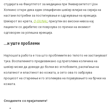
студијата на Факултетот за медицина при Универзитетот Џон
Хопкинс откри дека еден специфичен шеќер влијае на серија на
настани потребни за постигнување и одржување на ерекција.
Шеќерот во крвта,
О-GlcNAc
, присутен во високи нивоа кај
пациенти со дијабетес се поврзува со пречки на ензимот
одговорен за успешна ерекција.
…и уште проблеми
Најлошата работа е тоа што проблемите во телото не застануваат
тука. Воспалението предизвикано од преголема количина на
шеќер може да доведе до болки во зглобовите, распаѓање на
колагенот и еластинот во кожата, а сето ова го забрзува
процесот на стареење и го зголемува на појавувањето на брчки на
кожата.
Споделете со пријателите!