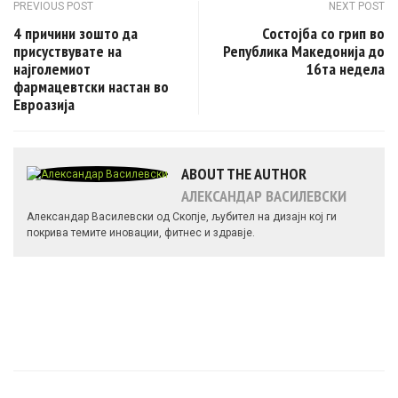
Post navigation
PREVIOUS POST
NEXT POST
4 причини зошто да
Состојба со грип во
присуствувате на
Република Македонија до
најголемиот
16та недела
фармацевтски настан во
Евроазија
ABOUT THE AUTHOR
АЛЕКСАНДАР ВАСИЛЕВСКИ
Александар Василевски од Скопје, љубител на дизајн кој ги
покрива темите иновации, фитнес и здравје.