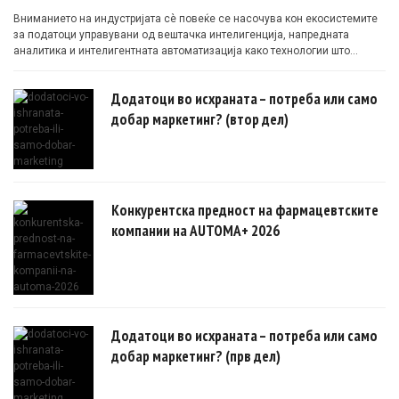
Вниманието на индустријата сè повеќе се насочува кон екосистемите
за податоци управувани од вештачка интелигенција, напредната
аналитика и интелигентната автоматизација како технологии што
овозможуваат поефикасни клинички истражувања засновани на
докази.
Додатоци во исхраната – потреба или само
добар маркетинг? (втор дел)
Конкурентска предност на фармацевтските
компании на AUTOMA+ 2026
Додатоци во исхраната – потреба или само
добар маркетинг? (прв дел)