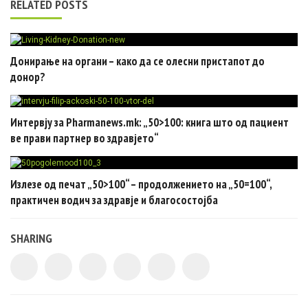
RELATED POSTS
Донирање на органи – како да се олесни пристапот до
донор?
Интервју за Pharmanews.mk: „50>100: книга што од пациент
ве прави партнер во здравјето“
Излезе од печат „50>100“ – продолжението на „50=100“,
практичен водич за здравје и благосостојба
SHARING