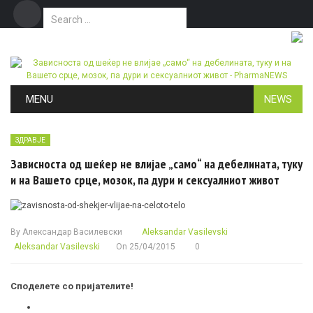
Search for:
Дома
Маркетинг
Контакт
Skip to content
MENU
NEWS
ЗДРАВЈЕ
Зависноста од шеќер не влијае „само“ на дебелината, туку
и на Вашето срце, мозок, па дури и сексуалниот живот
By
Александар Василевски
Aleksandar Vasilevski
Aleksandar Vasilevski
On
25/04/2015
0
Споделете со пријателите!