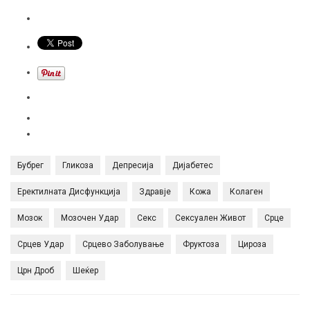
Бубрег
Гликоза
Депресија
Дијабетес
Еректилната Дисфункција
Здравје
Кожа
Колаген
Мозок
Мозочен Удар
Секс
Сексуален Живот
Срце
Срцев Удар
Срцево Заболување
Фруктоза
Цироза
Црн Дроб
Шеќер