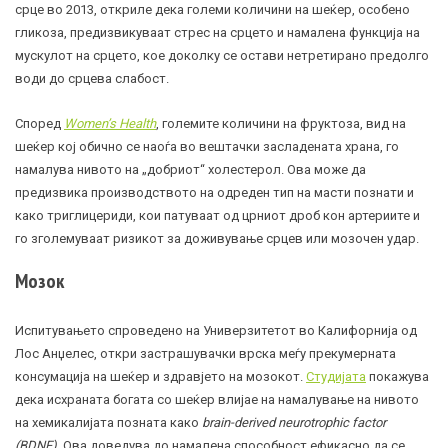
срце во 2013, откриле дека големи количини на шеќер, особено
гликоза
, предизвикуваат стрес на срцето и намалена функција на
мускулот на срцето, кое доколку се остави нетретирано предолго
води до
срцева слабост
.
Според
Women’s Health
, големите количини на фруктоза, вид на
шеќер кој обично се наоѓа во вештачки засладената храна, го
намалува нивото на „добриот“
холестерол
. Ова може да
предизвика производството на одреден тип на масти познати и
како триглицериди, кои патуваат од црниот дроб кон артериите и
го зголемуваат ризикот за доживување срцев или мозочен удар.
Мозок
Испитувањето спроведено на Универзитетот во Калифорнија од
Лос Анџелес, откри застрашувачки врска меѓу прекумерната
консумација на шеќер и здравјето на мозокот.
Студијата
покажува
дека исхраната богата со шеќер влијае на намалување на нивото
на хемикалијата позната како
brain-derived neurotrophic factor
(BDNF)
. Ова доведува до намалена способност ефикасно да се