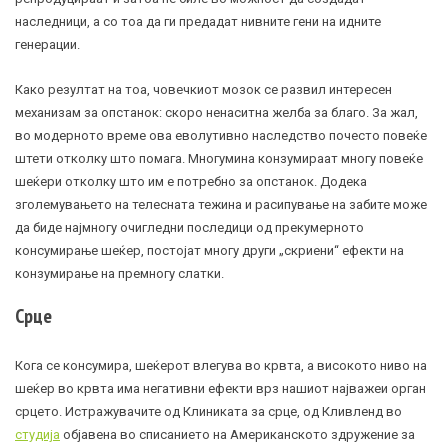
наследници, а со тоа да ги предадат нивните гени на идните
генерации.
Како резултат на тоа, човечкиот мозок се развил интересен
механизам за опстанок: скоро ненаситна желба за благо. За жал,
во модерното време ова еволутивно наследство почесто повеќе
штети отколку што помага. Многумина конзумираат многу повеќе
шеќери отколку што им е потребно за опстанок. Додека
зголемувањето на телесната тежина и расипување на забите може
да биде најмногу очигледни последици од прекумерното
консумирање шеќер, постојат многу други „скриени“ ефекти на
конзумирање на премногу слатки.
Срце
Кога се консумира, шеќерот влегува во крвта, а високото ниво на
шеќер во крвта
има негативни ефекти врз нашиот најважеи орган
срцето. Истражувачите од Клиниката за срце, од Кливленд во
студија
објавена во списанието на Американското здружение за