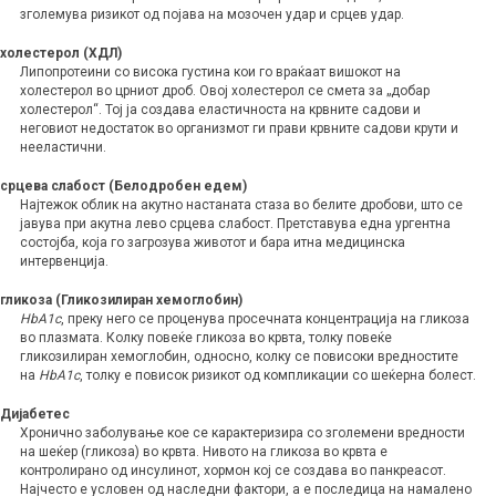
зголемува ризикот од појава на мозочен удар и срцев удар.
холестерол (ХДЛ)
Липопротеини со висока густина кои го враќаат вишокот на
холестерол во црниот дроб. Овој холестерол се смета за „добар
холестерол“. Тој ја создава еластичноста на крвните садови и
неговиот недостаток во организмот ги прави крвните садови крути и
нееластични.
срцева слабост (Белодробен едем)
Најтежок облик на акутно настаната стаза во белите дробови, што се
јавува при акутна лево срцева слабост. Претставува една ургентна
состојба, која го загрозува животот и бара итна медицинска
интервенција.
гликоза (Гликозилиран хемоглобин)
HbA1c
, преку него се проценува просечната концентрација на гликоза
во плазмата. Колку повеќе гликоза во крвта, толку повеќе
гликозилиран хемоглобин, односно, колку се повисоки вредностите
на
HbA1c
, толку е повисок ризикот од компликации со шеќерна болест.
Дијабетес
Хронично заболување кое се карактеризира со зголемени вредности
на шеќер (гликоза) во крвта. Нивото на гликоза во крвта е
контролирано од инсулинот, хормон кој се создава во панкреасот.
Најчесто е условен од наследни фактори, а е последица на намалено