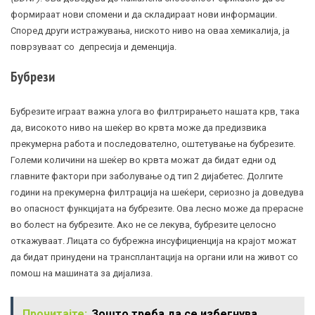
формираат нови спомени и да складираат нови информации.
Според други истражувања, ниското ниво на оваа хемикалија, ја
поврзуваат со депресија и
деменција
.
Бубрези
Бубрезите играат важна улога во филтрирањето нашата крв, така
да, високото ниво на шеќер во крвта може да предизвика
прекумерна работа и последователно, оштетување на бубрезите.
Големи количини на шеќер во крвта можат да бидат едни од
главните фактори при заболување од тип 2
дијабетес
. Долгите
години на прекумерна филтрација на шеќери, сериозно ја доведува
во опасност функцијата на бубрезите. Ова лесно може да прерасне
во болест на бубрезите. Ако не се лекува, бубрезите целосно
откажуваат. Лицата со бубрежна
инсуфициенција
на крајот можат
да бидат принудени на трансплантација на органи или на живот со
помош на машината за дијализа.
Прочитајте:
Зошто треба да се избегнува