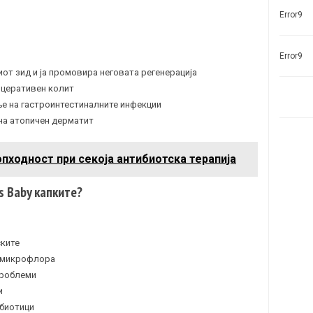
Error9
Error9
от зид и ја промовира неговата регенерација
лцеративен колит
е на гастроинтестиналните инфекции
 на атопичен дерматит
пходност при секоја антибиотска терапија
 Baby капките?
ските
а микрофлора
проблеми
и
ибиотици