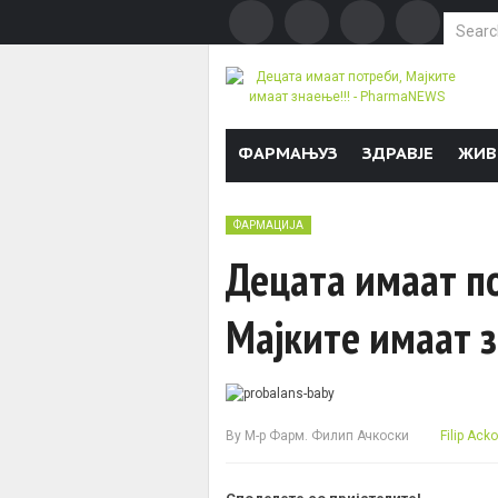
Search f
Skip to content
ФАРМАЊУЗ
ЗДРАВЈЕ
ЖИВ
ФАРМАЦИЈА
Децата имаат п
Mајките имаат з
By
М-р Фарм. Филип Ачкоски
Filip Acko