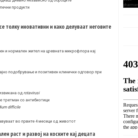
еднаш дневно независно од оброците
млечни продукти
се толку иновативни и како делуваат неговите
ен и нормален жител на цревната микрофлора кај
ајно подобрување и позитивен клинички одговор при
дизвикана од
rotavirusi
ле третман со антибиотици
dium difficile
 јавуваат во првите 4 месеци од животот
ен раст и развој на коските кај децата