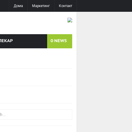
Дома
Маркетинг
Контакт
ЛЕКАР
0
NEWS
or: