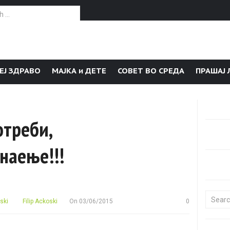
or:
ЕЈ ЗДРАВО
МАЈКА и ДЕТЕ
СОВЕТ ВО СРЕДА
ПРАШАЈ 
отреби,
наење!!!
Search f
ski
Filip Ackoski
On
03/06/2015
0