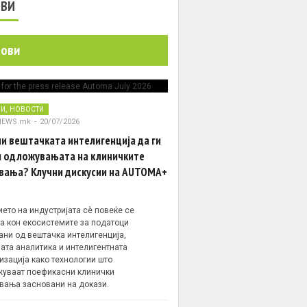
ОВИ
нови
,
НИ
НОВОСТИ
NEWS.mk
-
20/07/2026
и вештачката интелигенција да ги
 одложувањата на клиничките
вања? Клучни дискусии на AUTOMA+
ето на индустријата сè повеќе се
а кон екосистемите за податоци
ани од вештачка интелигенција,
ата аналитика и интелигентната
изација како технологии што
уваат поефикасни клинички
вања засновани на докази.