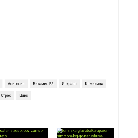
Апигенин
Витамин Б6
Исхрана
Камилица
Стрес
Цинк