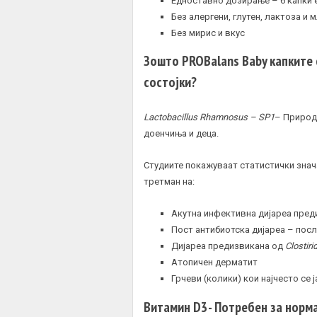
Едноставно дозирање – 6 капки 
Без алергени, глутен, лактоза и 
Без мирис и вкус
Зошто PROBalans Baby капките 
состојки?
Lactobacillus Rhamnosus – SP1
– Природ
доенчиња и деца.
Студиите покажуваат статистички знач
третман на:
Акутна инфективна дијареа пре
Пост антибиотска дијареа – пос
Дијареа предизвикана од
Clostiri
Атопичен дерматит
Грчеви (колики) кои најчесто се
Витамин D3- Потребен за нормал