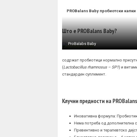
PROBalans Baby пробиотски капки 
Што е PROBalans Baby?
ProBalabs Baby
содржат
пробиотици
нормално присутн
(
Lactobacillus rhamnosus – SP1
) и витам
стандарден суплемент.
Клучни предности на PROBalans
Иновативна формула:
Пробиоти
Нема потреба од дополнителна с
Превентивно и терапевтско дејс