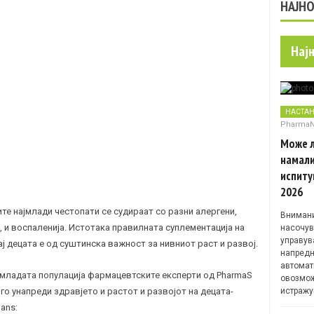
НАЈН
Нај
НАСТА
Pharma
Може л
намали
испиту
2026
ите најмлади честопати се судираат со разни алергени,
Внимани
 и воспаленија. Истотака правилната суплементација на
насочув
управув
ј децата е од суштинска важност за нивниот раст и развој.
напредн
автомат
ајмладата популација фармацевтските експерти од PharmaS
овозмож
 го унапреди здравјето и растот и развојот на децата-
истражу
ans: