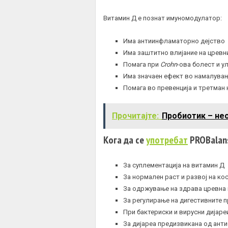
Витамин Д е познат имуномодулатор:
Има антиинфламаторно дејство
Има заштитно влијание на цревни
Помага при
Crohn
-ова болест и у
Има значаен ефект во намалувањ
Помага во превенција и третман
Прочитајте:
Пробиотик – нео
Кога да се
употребат
PROBalans
За суплементација на витамин Д
За нормален раст и развој на ко
За одржување на здрава цревн
За регулирање на дигестивните 
При бактериски и вирусни дијаре
За дијареа предизвикана од ант