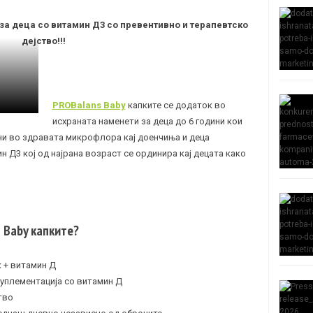
за деца со витамин Д3 со превентивно и терапевтско
дејство!!!
PROBalans Baby
капките се додаток во
исхраната наменети за деца до 6 години кои
и во здравата микрофлора кај доенчиња и деца
ин Д3 кој од најрана возраст се ординира кај децата како
 Baby капките?
к
+ витамин Д
уплементација со витамин Д
тво