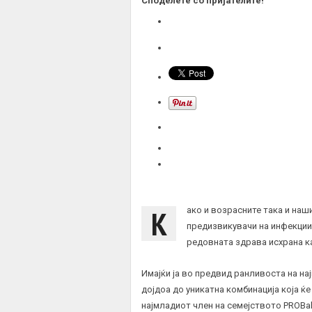
Споделете со пријателите!
К
ако и возрасните така и наш
предизвикувачи на инфекции,
редовната здрава исхрана ка
Имајќи ја во предвид ранливоста на н
дојдоа до уникатна комбинација која ќе
најмладиот член на семејството PROBal