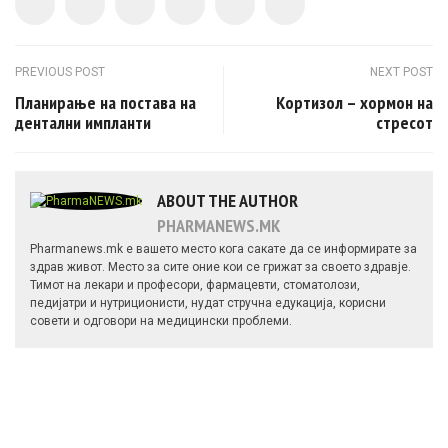
Post navigation
PREVIOUS POST
NEXT POST
Планирање на постава на
Кортизол – хормон на
дентални импланти
стресот
ABOUT THE AUTHOR
PHARMANEWS.MK
Pharmanews.mk е вашето место кога сакате да се информирате за
здрав живот. Место за сите оние кои се грижат за своето здравје.
Тимот на лекари и професори, фармацевти, стоматолози,
педијатри и нутриционисти, нудат стручна едукација, корисни
совети и одговори на медицински проблеми.