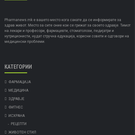
Pharmanews.mk е вашето место кога сакате да се информирате за
здрав живот. Место за сите оние кои се грижат за своето здравје. Тимот
на лекари и професори, фармацевти, стоматолози, педијатри и
нутриционисти, нудат стручна едукација, корисни совети и одговори на
медицински проблеми.
КАТЕГОРИИ
ФАРМАЦИЈА
МЕДИЦИНА
ЗДРАВЈЕ
ФИТНЕС
ИСХРАНА
РЕЦЕПТИ
ЖИВОТЕН СТИЛ