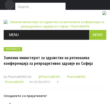
Search for:
Дома
Маркетинг
Контакт
Skip to content
MENU
NEWS
ПРЕЗЕМЕНО
Заменик министерот за здравство на регионална
конференција за репродуктивно здравје во Софија
By
PharmaNEWS.mk
@PharmaNEWS
PharmaNEWS
PharmaNEWS
On
02/06/2015
0
Споделете со пријателите!