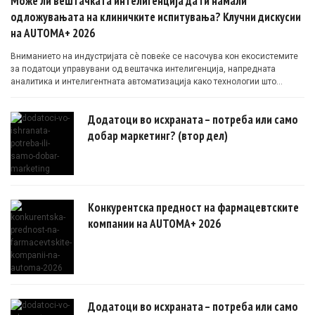
Може ли вештачката интелигенција да ги намали
одложувањата на клиничките испитувања? Клучни дискусии
на AUTOMA+ 2026
Вниманието на индустријата сè повеќе се насочува кон екосистемите
за податоци управувани од вештачка интелигенција, напредната
аналитика и интелигентната автоматизација како технологии што
овозможуваат поефикасни клинички истражувања засновани на
докази.
Додатоци во исхраната – потреба или само
добар маркетинг? (втор дел)
Конкурентска предност на фармацевтските
компании на AUTOMA+ 2026
Додатоци во исхраната – потреба или само