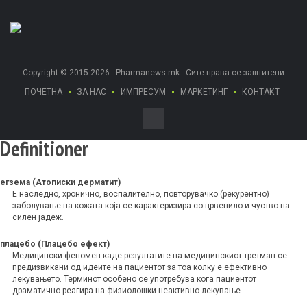
Copyright © 2015-2026 - Pharmanews.mk - Сите права се заштитени
ПОЧЕТНА
ЗА НАС
ИМПРЕСУМ
МАРКЕТИНГ
КОНТАКТ
Definitioner
егзема (Атописки дерматит)
Е наследно, хронично, воспалително, повторувачко (рекурентно)
заболување на кожата која се карактеризира со црвенило и чуство на
силен јадеж.
плацебо (Плацебо ефект)
Mедицински феномен каде резултатите на медицинскиот третман се
предизвикани од идеите на пациентот за тоа колку е ефективно
лекувањето. Терминот особено се употребува кога пациентот
драматично реагира на физиолошки неактивно лекување.