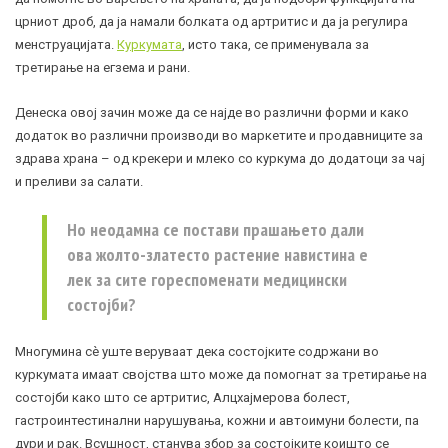
црниот дроб, да ја намали болката од артритис и да ја регулира
менструацијата.
Куркумата
, исто така, се применувала за
третирање на
егзема
и рани.
Денеска овој зачин може да се најде во различни форми и како
додаток во различни производи во маркетите и продавниците за
здрава храна – од крекери и млеко со куркума до додатоци за чај
и преливи за салати.
Но неодамна се постави прашањето дали
ова жолто-златесто растение навистина е
лек за сите гореспоменати медицински
состојби?
Многумина сè уште веруваат дека состојките содржани во
куркумата имаат својства што може да помогнат за третирање на
состојби како што се артритис, Алцхајмерова болест,
гастроинтестинални нарушувања, кожни и автоимуни болести, па
дури и рак. Всушност, станува збор за состојките коишто се