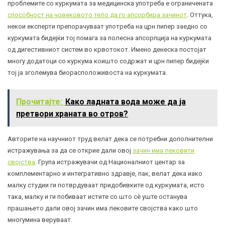
проблемите со куркумата за медицинска употреба е ограничената
способност на човековото тело да го апсорбира зачинот
. Оттука,
некои експерти препорачуваат употреба на црн пипер заедно со
куркумата бидејќи тој помага за полесна апсорпција на куркумата
од дигестивниот систем во крвотокот. Имено денеска постојат
многу додатоци со куркума коишто содржат и црн пипер бидејќи
тој ја зголемува биорасположивоста на куркумата.
Прочитајте:
Како ладната вода може да ја
претвори храната во отров?
Авторите на научниот труд велат дека се потребни дополнителни
истражувања за да се открие дали овој
зачин има лековити
својства
. Група истражувачи од Националниот центар за
комплементарно и интегративно здравје, пак, велат дека иако
малку студии ги потврдуваат придобивките од куркумата, исто
така, малку и ги побиваат истите со што сè уште останува
прашањето дали овој зачин има лековите својства како што
многумина веруваат.