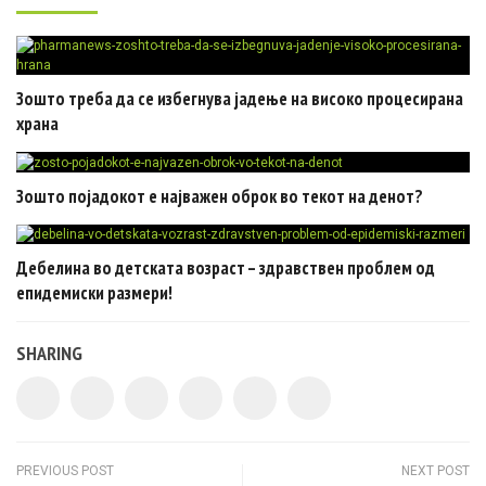
Зошто треба да се избегнува јадење на високо процесирана
храна
Зошто појадокот е најважен оброк во текот на денот?
Дебелина во детската возраст – здравствен проблем од
епидемиски размери!
SHARING
Post navigation
PREVIOUS POST
NEXT POST