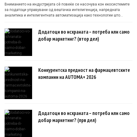
Вниманието на индустријата сè повеќе се насочува кон екосистемите
за податоци управувани од вештачка интелигенција, напредната
аналитика и интелигентната автоматизација како технологии што
овозможуваат поефикасни клинички истражувања засновани на
докази.
Додатоци во исхраната – потреба или само
добар маркетинг? (втор дел)
Конкурентска предност на фармацевтските
компании на AUTOMA+ 2026
Додатоци во исхраната – потреба или само
добар маркетинг? (прв дел)