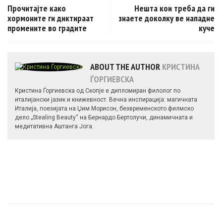
Прочитајте како
Нешта кои треба да ги
хормоните ги диктираат
знаете доколку ве нападне
промените во градите
куче
ABOUT THE AUTHOR
КРИСТИНА
ЃОРГИЕВСКА
Кристина Ѓоргиевска од Скопје е дипломиран филолог по
италијански јазик и книжевност. Вечна инспирација: магичната
Италија, поезијата на Џим Морисон, безвременското филмско
дело „Stealing Beauty“ на Бернардо Бертолучи, динамичната и
медитативна Аштанга Јога.