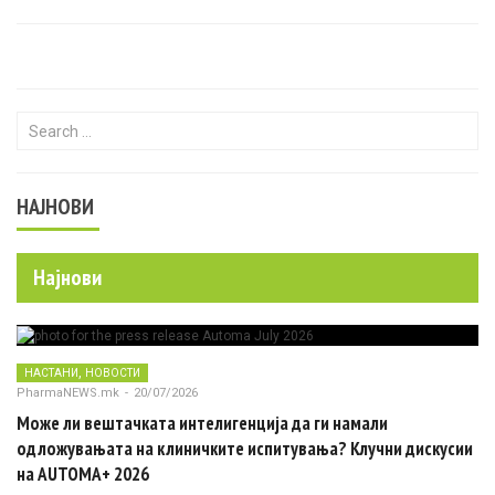
Search for:
НАЈНОВИ
Најнови
,
НАСТАНИ
НОВОСТИ
PharmaNEWS.mk
-
20/07/2026
Може ли вештачката интелигенција да ги намали
одложувањата на клиничките испитувања? Клучни дискусии
на AUTOMA+ 2026