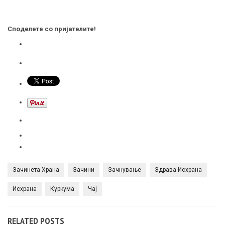
Споделете со пријателите!
Зачинета Храна
Зачини
Зачнување
Здрава Исхрана
Исхрана
Куркума
Чај
RELATED POSTS