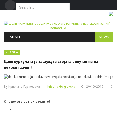
Search for:
Дома
Маркетинг
Контакт
Skip to content
MENU
NEWS
ИСХРАНА
Дали куркумата ја заслужува својата репутација на
лековит зачин?
By
Кристина Ѓоргиевска
Kristina Gorgievska
On
29/10/2019
0
Споделете со пријателите!