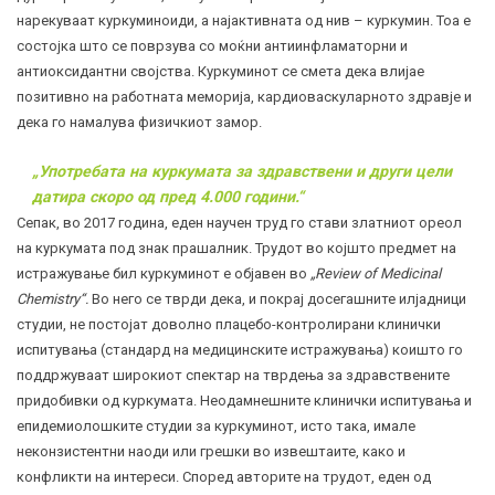
нарекуваат куркуминоиди, а најактивната од нив – куркумин. Тоа е
состојка што се поврзува со моќни антиинфламаторни и
антиоксидантни својства. Куркуминот се смета дека влијае
позитивно на работната меморија, кардиоваскуларното здравје и
дека го намалува физичкиот замор.
„Употребата на куркумата за здравствени и други цели
датира скоро од пред 4.000 години.“
Сепак, во 2017 година, еден научен труд го стави златниот ореол
на куркумата под знак прашалник. Трудот во којшто предмет на
истражување бил куркуминот е објавен во
„Review of Medicinal
Chemistry“.
Во него се тврди дека, и покрај досегашните илјадници
студии, не постојат доволно
плацебо
-контролирани клинички
испитувања (стандард на медицинските истражувања) коишто го
поддржуваат широкиот спектар на тврдења за здравствените
придобивки од куркумата. Неодамнешните клинички испитувања и
епидемиолошките студии за куркуминот, исто така, имале
неконзистентни наоди или грешки во извештаите, како и
конфликти на интереси. Според авторите на трудот, еден од