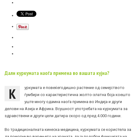
Дали куркумата наоѓа примена во вашата кујна?
К
уркумата е повеќегодишно растение од семејството
ѓумбири со карактеристична жолто-златна боја коешто
уште многу одамна наоѓа примена во Индија и други
делови на Азија и Африка. Всушност употребата на куркумата за
здравствени и други цели датира скоро од пред 4.000 години.
Во традиционалната кинеска медицина, куркумата се користела за
да помогне во варењето на храната, да ја подобри функцијата на