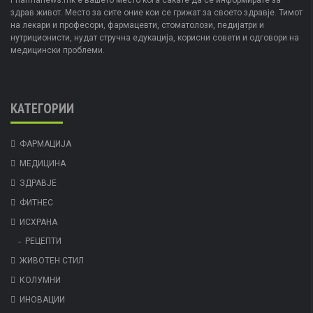
Pharmanews.mk е вашето место кога сакате да се информирате за
здрав живот. Место за сите оние кои се грижат за своето здравје. Тимот
на лекари и професори, фармацевти, стоматолози, педијатри и
нутриционисти, нудат стручна едукација, корисни совети и одговори на
медицински проблеми.
КАТЕГОРИИ
ФАРМАЦИЈА
МЕДИЦИНА
ЗДРАВЈЕ
ФИТНЕС
ИСХРАНА
РЕЦЕПТИ
ЖИВОТЕН СТИЛ
КОЛУМНИ
ИНОВАЦИИ