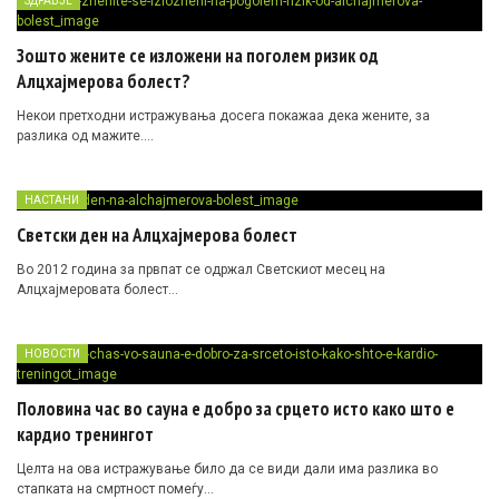
ЗДРАВЈЕ
Зошто жените се изложени на поголем ризик од
Алцхајмерова болест?
Некои претходни истражувања досега покажаа дека жените, за
разлика од мажите….
НАСТАНИ
Светски ден на Алцхајмерова болест
Во 2012 година за првпат се одржал Светскиот месец на
Алцхајмеровата болест…
НОВОСТИ
Половина час во сауна е добро за срцето исто како што е
кардио тренингот
Целта на ова истражување било да се види дали има разлика во
стапката на смртност помеѓу…