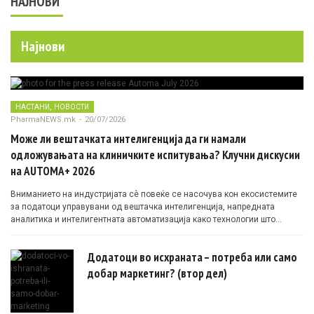
НАЈНОВИ
Најнови
,
НАСТАНИ
НОВОСТИ
PharmaNEWS.mk
-
20/07/2026
Може ли вештачката интелигенција да ги намали
одложувањата на клиничките испитувања? Клучни дискусии
на AUTOMA+ 2026
Вниманието на индустријата сè повеќе се насочува кон екосистемите
за податоци управувани од вештачка интелигенција, напредната
аналитика и интелигентната автоматизација како технологии што
овозможуваат поефикасни клинички истражувања засновани на
докази.
Додатоци во исхраната – потреба или само
добар маркетинг? (втор дел)