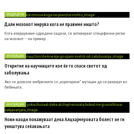
МЕДИЦИНА
Дали мозокот мирува кога не правиме ништо?
Кога извршуваме одредени задачи, се активираат специфични регии
на мозокот – на пример…
ИНОВАЦИИ
Откритие на научниците кое ќе го спаси светот од
заболувања
Ако се дозволи ембрионите со „корегирани“ мутации да се развијат во
бебињата…
ИНОВАЦИИ
Нови наоди покажуваат дека Алцхајмеровата болест не ги
уништува сеќавањата