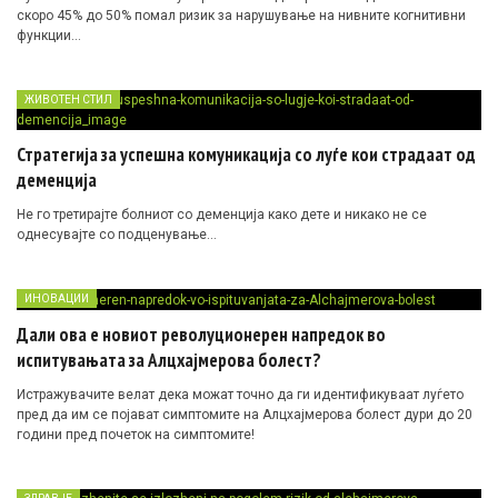
скоро 45% до 50% помал ризик за нарушување на нивните когнитивни
функции…
ЖИВОТЕН СТИЛ
Стратегија за успешна комуникација со луѓе кои страдаат од
деменција
Не го третирајте болниот со деменција како дете и никако не се
однесувајте со подценување…
ИНОВАЦИИ
Дали ова е новиот револуционерен напредок во
испитувањата за Алцхајмерова болест?
Истражувачите велат дека можат точно да ги идентификуваат луѓето
пред да им се појават симптомите на Алцхајмерова болест дури до 20
години пред почеток на симптомите!