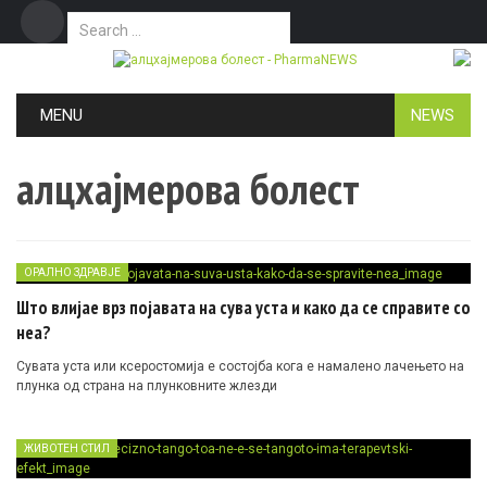
Search for:
Дома
Маркетинг
Контакт
Skip to content
MENU
NEWS
алцхајмерова болест
ОРАЛНО ЗДРАВЈЕ
Што влијае врз појавата на сува уста и како да се справите со
неа?
Сувата уста или ксеростомија е состојба кога е намалено лачењето на
плунка од страна на плунковните жлезди
ЖИВОТЕН СТИЛ