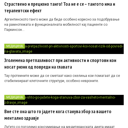
Страствено и прецизно танго! Тоа не е се – тангото има и
терапевтски ефект
Аргентинското танго може да биде особено корисно за подобрување
на рамнотежата и функционалната мобилност кај пациенти со
Паркинсон…
МЕДИЦИНА
Зголемена претпазливост при активности и спортови кои
носат ризик од повреди на главата
Тау протеините може да се сметаат како скелиња кои помагаат да се
стабилизираат клеточните структури, особено невроните.
МЕДИЦИНА
Вие сте она што го јадете кога станува збор за вашето
ментално здравје
Луѓето со поголемо консумирање на медитеранската диета имаат