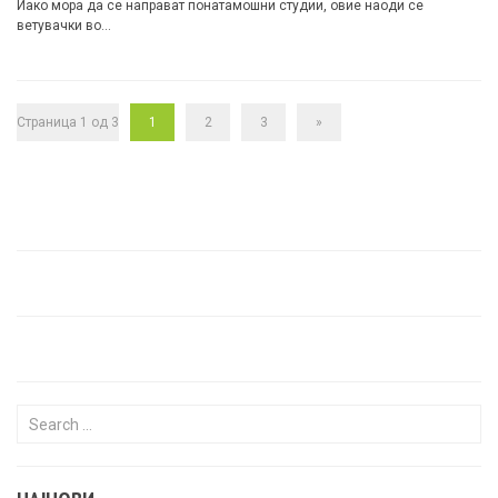
Иако мора да се направат понатамошни студии, овие наоди се
ветувачки во…
Страница 1 од 3
1
2
3
»
Search for: