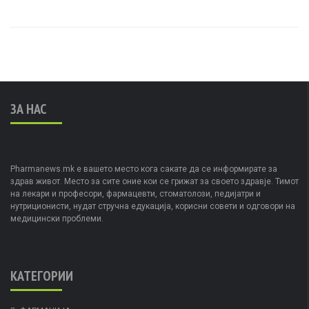
ЗА НАС
Pharmanews.mk е вашето место кога сакате да се информирате за
здрав живот. Место за сите оние кои се грижат за своето здравје. Тимот
на лекари и професори, фармацевти, стоматолози, педијатри и
нутриционисти, нудат стручна едукација, корисни совети и одговори на
медицински проблеми.
КАТЕГОРИИ