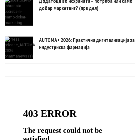
Додатоци во исхраната – потреба или само
добар маркетинг? (прв дел)
AUTOMA+ 2026: Практична дигитализација за
индустриска фармација