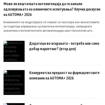
Може ли вештачката интелигенција да ги намали
одложувањата на клиничките испитувања? Клучни дискусии
на AUTOMA+ 2026
Вниманието на индустријата сè повеќе се насочува кон екосистемите
за податоци управувани од вештачка интелигенција, напредната
аналитика и интелигентната автоматизација како технологии што
овозможуваат поефикасни клинички истражувања засновани на
докази.
Додатоци во исхраната – потреба или само
добар маркетинг? (втор дел)
Конкурентска предност на фармацевтските
компании на AUTOMA+ 2026