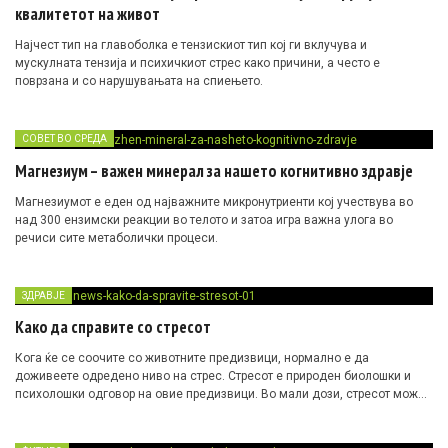
квалитетот на живот
Најчест тип на главоболка е тензискиот тип кој ги вклучува и
мускулната тензија и психичкиот стрес како причини, а често е
поврзана и со нарушувањата на спиењето.
СОВЕТ ВО СРЕДА
Магнезиум – важен минерал за нашето когнитивно здравје
Магнезиумот е еден од најважните микронутриенти кој учествува во
над 300 ензимски реакции во телото и затоа игра важна улога во
речиси сите метаболички процеси.
ЗДРАВЈЕ
Како да справите со стресот
Кога ќе се соочите со животните предизвици, нормално е да
доживеете одредено ниво на стрес. Стресот е природен биолошки и
психолошки одговор на овие предизвици. Во мали дози, стресот може
да ја подобри вашата концентрација, да го забрза времето на реакција
и да ви помогне да дадете приоритет на одговорностите или задачите