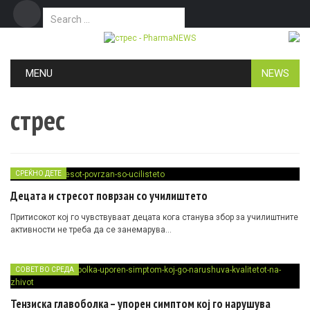
Search for:
Дома
Маркетинг
Контакт
Skip to content
MENU
NEWS
стрес
СРЕЌНО ДЕТЕ
Децата и стресот поврзан со училиштето
Притисокот кој го чувствуваат децата кога станува збор за училиштните
активности не треба да се занемарува…
СОВЕТ ВО СРЕДА
Тензиска главоболка – упорен симптом кој го нарушува