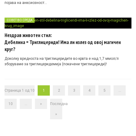
појава на анксиозност…
СОВЕТ ВО СРЕДА
Нездрав животен стил:
Дебелина = Триглицериди! Има ли излез од овој магичен
круг?
Доколку вредноста на триглицеридите во крвта е над 1,7 ммол/л
зборуваме за триглицеридемија (покачени триглицериди)!
Страница 1 од 10
1
2
3
4
5
...
10
...
»
Последна
»