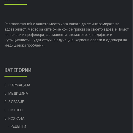
Pharmanews.mk е вашето место кога сакате да се информирате за
здрав живот. Место за сите оние кои се грижат за своето здравје. Тимот
на лекари и професори, фармацевти, стоматолози, педијатри и
нутриционисти, нудат стручна едукација, корисни совети и одговори на
медицински проблеми.
КАТЕГОРИИ
ФАРМАЦИЈА
МЕДИЦИНА
ЗДРАВЈЕ
ФИТНЕС
ИСХРАНА
РЕЦЕПТИ