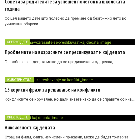
Совети за родителите за успешен почеток на школската
година
Со цел вашето дете што полесно да премине од безгрижно лето во
училишни обврски…
СРЕЌНО ДЕТЕ
Проблемите на возрасните се пресликуваат и кај децата
Главоболка кај децата може да се предизвикани од треска,…
ЖИВОТЕН СТИЛ
15 корисни фрази за решавање на конфликти
Конфликтите се нормален, но дали знаете како да се справите со нив…
СРЕЌНО ДЕТЕ
Анксиозност кај децата
Страшен филм, книга, измислени приказни, може да бидат тригер за