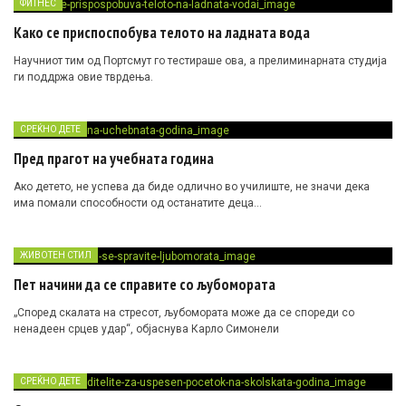
за време на тешки ситуации.
ФИТНЕС
Како се приспоспобува телото на ладната вода
Научниот тим од Портсмут го тестираше ова, а прелиминарната студија
ги поддржа овие тврдења.
СРЕЌНО ДЕТЕ
Пред прагот на учебната година
Ако детето, не успева да биде одлично во училиште, не значи дека
има помали способности од останатите деца…
ЖИВОТЕН СТИЛ
Пет начини да се справите со љубомората
„Според скалата на стресот, љубомората може да се спореди со
ненадеен срцев удар“, објаснува Карло Симонели
СРЕЌНО ДЕТЕ