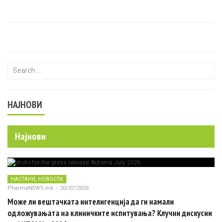
Search for:
НАЈНОВИ
Најнови
,
НАСТАНИ
НОВОСТИ
PharmaNEWS.mk
-
20/07/2026
Може ли вештачката интелигенција да ги намали
одложувањата на клиничките испитувања? Клучни дискусии