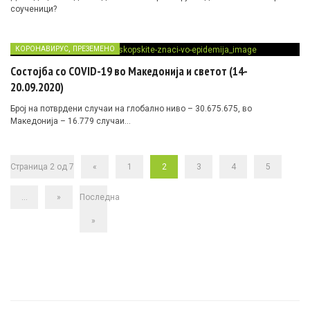
соученици?
,
КОРОНАВИРУС
ПРЕЗЕМЕНО
Состојба со COVID-19 во Македонија и светот (14-
20.09.2020)
Број на потврдени случаи на глобално ниво – 30.675.675, во
Македонија – 16.779 случаи…
Страница 2 од 7
«
1
2
3
4
5
...
»
Последна
»