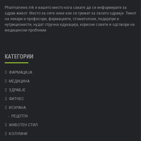
Pharmanews.mk е вашето место кога сакате да се информирате за
здрав живот. Место за сите оние кои се грижат за своето здравје. Тимот
на лекари и професори, фармацевти, стоматолози, педијатри и
нутриционисти, нудат стручна едукација, корисни совети и одговори на
медицински проблеми.
КАТЕГОРИИ
ФАРМАЦИЈА
МЕДИЦИНА
ЗДРАВЈЕ
ФИТНЕС
ИСХРАНА
РЕЦЕПТИ
ЖИВОТЕН СТИЛ
КОЛУМНИ