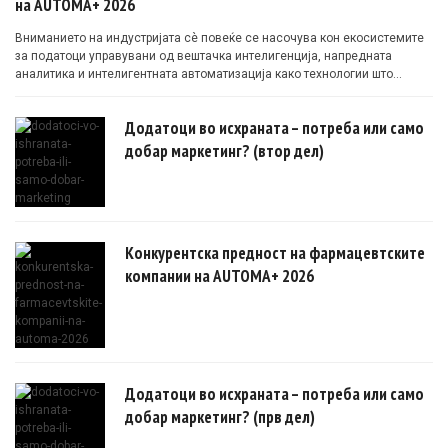
на AUTOMA+ 2026
Вниманието на индустријата сè повеќе се насочува кон екосистемите
за податоци управувани од вештачка интелигенција, напредната
аналитика и интелигентната автоматизација како технологии што
овозможуваат поефикасни клинички истражувања засновани на
докази.
Додатоци во исхраната – потреба или само
добар маркетинг? (втор дел)
Конкурентска предност на фармацевтските
компании на AUTOMA+ 2026
Додатоци во исхраната – потреба или само
добар маркетинг? (прв дел)