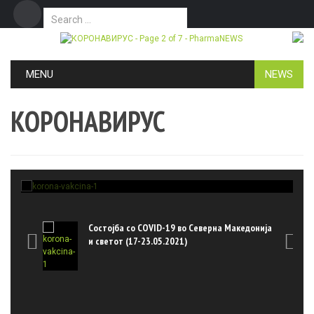
Search for:
Дома
Маркетинг
Контакт
Skip to content
MENU
NEWS
КОРОНАВИРУС
,
КОРОНАВИРУС
ПРЕЗЕМЕНО
рна
Состојба со COVID-19 во Северна
05.2021)
Македонија и светот (03-09.05.202
PharmaNEWS.mk
-
12/05/2021
онија
Состојба со COVID-19 во Северна Македонија


и светот (17-23.05.2021)