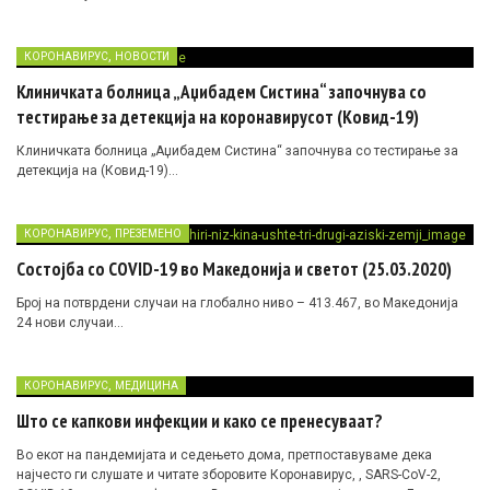
,
КОРОНАВИРУС
НОВОСТИ
Клиничката болница „Аџибадем Систина“ започнува со
тестирање за детекција на коронавирусот (Ковид-19)
Клиничката болница „Аџибадем Систина“ започнува со тестирање за
детекција на (Ковид-19)…
,
КОРОНАВИРУС
ПРЕЗЕМЕНО
Состојба со COVID-19 во Македонија и светот (25.03.2020)
Број на потврдени случаи на глобално ниво – 413.467, во Македонија
24 нови случаи…
,
КОРОНАВИРУС
МЕДИЦИНА
Што се капкови инфекции и како се пренесуваат?
Во екот на пандемијата и седењето дома, претпоставуваме дека
најчесто ги слушате и читате зборовите Коронавирус, , SARS-CoV-2,