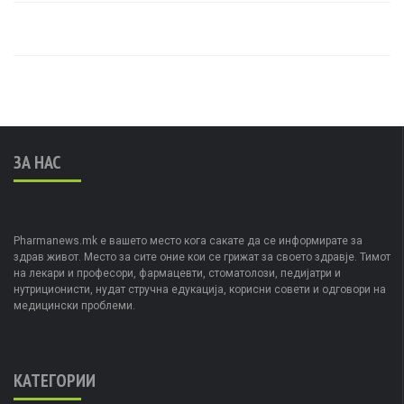
ЗА НАС
Pharmanews.mk е вашето место кога сакате да се информирате за
здрав живот. Место за сите оние кои се грижат за своето здравје. Тимот
на лекари и професори, фармацевти, стоматолози, педијатри и
нутриционисти, нудат стручна едукација, корисни совети и одговори на
медицински проблеми.
КАТЕГОРИИ