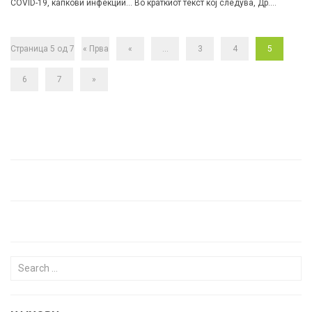
COVID-19, капкови инфекции… Во краткиот текст кој следува, Др.
Звезда Спасовска – педијатар, објаснува што се тоа капкови инфекции
и зошто толку брзо се шират.
Страница 5 од 7
« Прва
«
...
3
4
5
6
7
»
Search for: