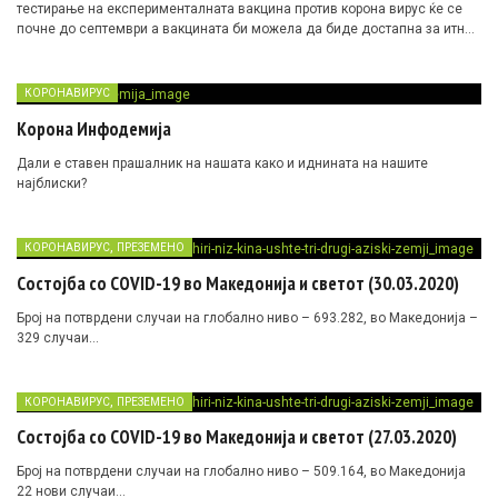
тестирање на експерименталната вакцина против корона вирус ќе се
почне до септември а вакцината би можела да биде достапна за итна
употреба на почетокот на следната година.
КОРОНАВИРУС
Корона Инфодемија
Дали е ставен прашалник на нашата како и иднината на нашите
најблиски?
,
КОРОНАВИРУС
ПРЕЗЕМЕНО
Состојба со COVID-19 во Македонија и светот (30.03.2020)
Број на потврдени случаи на глобално ниво – 693.282, во Македонија –
329 случаи…
,
КОРОНАВИРУС
ПРЕЗЕМЕНО
Состојба со COVID-19 во Македонија и светот (27.03.2020)
Број на потврдени случаи на глобално ниво – 509.164, во Македонија
22 нови случаи…