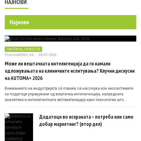
НАЈНОВИ
Најнови
,
НАСТАНИ
НОВОСТИ
PharmaNEWS.mk
-
20/07/2026
Може ли вештачката интелигенција да ги намали
одложувањата на клиничките испитувања? Клучни дискусии
на AUTOMA+ 2026
Вниманието на индустријата сè повеќе се насочува кон екосистемите
за податоци управувани од вештачка интелигенција, напредната
аналитика и интелигентната автоматизација како технологии што
овозможуваат поефикасни клинички истражувања засновани на
докази.
Додатоци во исхраната – потреба или само
добар маркетинг? (втор дел)