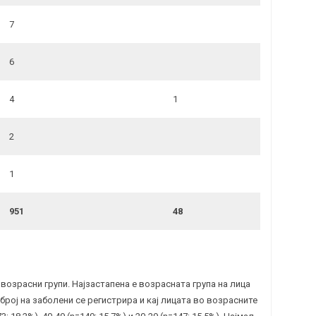
7
6
4
1
2
1
951
48
 возрасни групи. Најзастапена е возрасната група на лица
м број на заболени се регистрира и кај лицата во возрасните