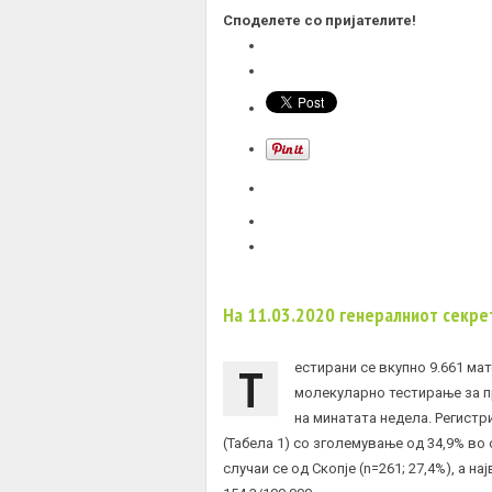
Споделете со пријателите!
На 11.03.2020 генералниот секре
Т
естирани се вкупно 9.661 ма
молекуларно тестирање за 
на минатата недела. Регистр
(Табела 1) со зголемување од 34,9% во
случаи се од Скопје (n=261; 27,4%), а 