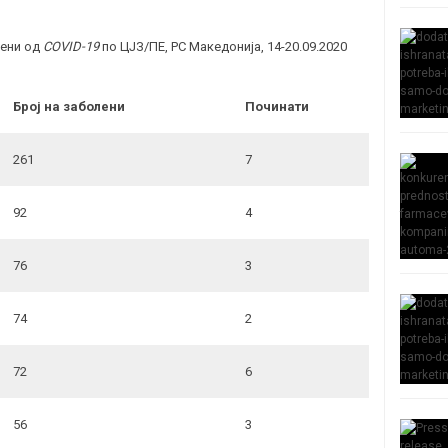
лени од
COVID-19
по ЦЈЗ/ПЕ, РС Македонија, 14-20.09.2020
Број на заболени
Починати
261
7
92
4
76
3
74
2
72
6
56
3