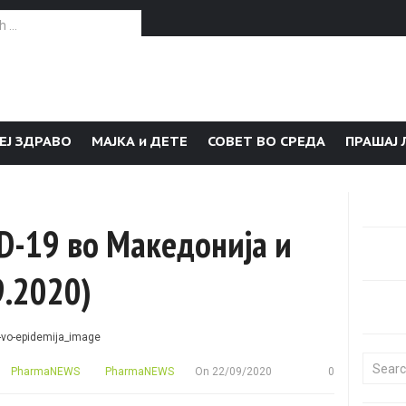
or:
ЕЈ ЗДРАВО
МАЈКА и ДЕТЕ
СОВЕТ ВО СРЕДА
ПРАШАЈ 
ID-19 во Македонија и
9.2020)
Search f
PharmaNEWS
PharmaNEWS
On
22/09/2020
0