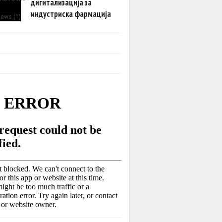
дигитализација за
индустриска фармација