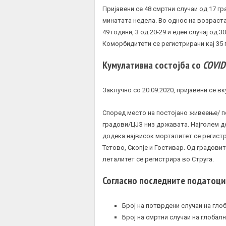
Пријавени се 48 смртни случаи од 17 гр
минатата недела. Во однос на возраста, 
49 години, 3 од 20-29 и еден случај од 
Коморбидитети се регистрирани кај 35 
Кумулативна состојба со
COVID
Заклучно со 20.09.2020, пријавени се вку
Според место на постојано живеење/ по
градови/ЦЈЗ низ државата. Најголем де
додека највисок морталитет се регистр
Тетово, Скопје и Гостивар. Од градовит
леталитет се регистрира во Струга.
Согласно последните податоци
Број на потврдени случаи на гло
Број на смртни случаи на глобал