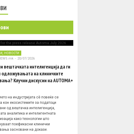
ОВИ
нови
,
НИ
НОВОСТИ
NEWS.mk
-
20/07/2026
и вештачката интелигенција да ги
 одложувањата на клиничките
вања? Клучни дискусии на AUTOMA+
ето на индустријата сè повеќе се
а кон екосистемите за податоци
ани од вештачка интелигенција,
ата аналитика и интелигентната
изација како технологии што
уваат поефикасни клинички
вања засновани на докази.