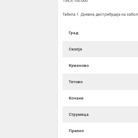
154,3/100.000.
Табела 1. Дневна дистрибуција на забо
Град
Скопје
Куманово
Тетово
Кочани
Струмица
Прилеп