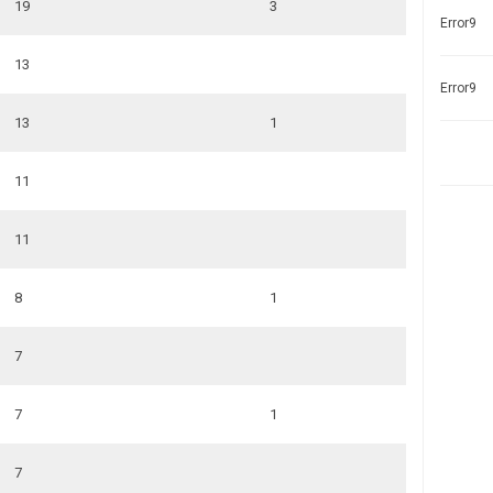
19
3
Error9
13
Error9
13
1
11
11
8
1
7
7
1
7