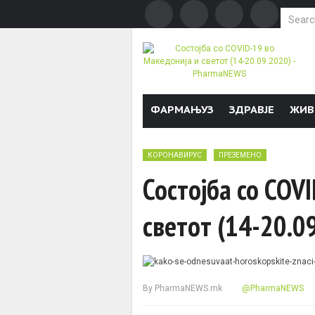
Search f
Skip to content
ФАРМАЊУЗ
ЗДРАВЈЕ
ЖИВ
КОРОНАВИРУС
ПРЕЗЕМЕНО
Состојба со COV
светот (14-20.0
By
PharmaNEWS.mk
@PharmaNEWS