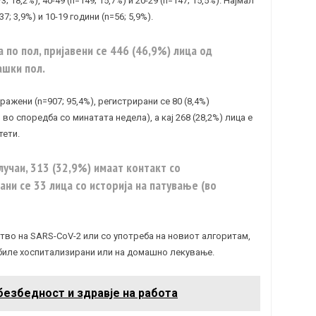
3; 18,2%), 40-49 (n=149; 15,7%) и 20-29 (n=147; 15,5%). Најмал
7; 3,9%) и 10-19 години (n=56; 5,9%).
 по пол, пријавени се 446 (46,9%) лица од
ашки пол.
ажени (n=907; 95,4%), регистрирани се 80 (8,4%)
о споредба со минатата недела), а кај 268 (28,2%) лица е
тети.
лучаи, 313 (32,9%) имаат контакт со
ани се 33 лица со историја на патување (во
ство на SARS-CoV-2 или со употреба на новиот алгоритам,
 биле хоспитализирани или на домашно лекување.
безбедност и здравје на работа