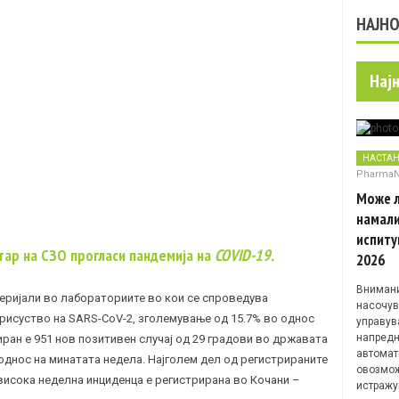
НАЈН
Нај
НАСТА
Pharma
Може л
намали
испиту
тар на СЗО прогласи пандемија на
COVID-19.
2026
Внимани
теријали во лабораториите во кои се спроведува
насочув
присуство на
SARS-CoV-2
, зголемување од 15.7% во однос
управув
напредн
иран e 951 нов позитивен случај од 29 градови во државата
автомат
 однос на минатата недела. Најголем дел од регистрираните
овозмож
највисока неделна инциденца е регистрирана во Кочани –
истражу