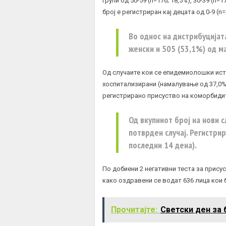
групи од 50-59 (n=176; 18,5%), 30-39 (n=17
број е регистриран кај децата од 0-9 (n=3
Во однос на дистрибуцијата
женски и 505 (53,1%) од м
Од случаите кои се епидемиолошки истр
хоспитализирани (намалување од 37,0% в
регистрирано присуство на коморбиди
Од вкупниот број на нови с
потврден случај. Регистрир
последни 14 дена).
По добиени 2 негативни теста за прису
како оздравени се водат 636 лица кои
Прочитајте:
Светски ден за 