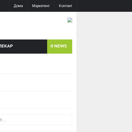
Дома
Маркетинг
Контакт
ЛЕКАР
0
NEWS
or: