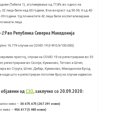
адови (Табела 1), зголемување од 77,8% во однос на
32 лица биле над 60 години, 8 на возраст од 50-59, 4 од 40-
30-39 години. Од починатите 42 лица биле хоспитализирани.
починати лица.
-19
во Република Северна Македонија
пно 16.779 случаи на COVID-19 (I=810,9/100.000).
времен престој, случаи на COVID-19 се регистрирани во 35
л регистрирани во Скопје, Куманово, Тетово и Штип,
ира во Струга, Штип, Дебар, Куманово, Македонски Брод,
е каде што е регистриран поголем број на случаи највисок
 објавени од
СЗО
, заклучно со 20.09.2020:
бално ниво –
30.675.675 (267.291 нови)
но ниво –
954.417 (5.985 нови)